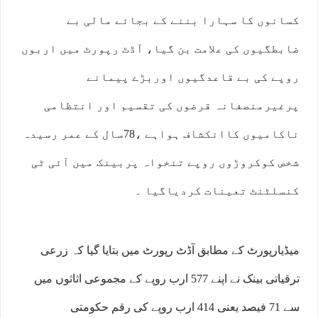
کسانوں کا سہارا بننے کے بجائے مالی بے
ضابطگیوں کی علامت بن گیا، آڈٹ رپورٹ میں اربوں
روپے کی بے قاعدگیوں اوربڑے پیمانے
پرغیرمنصفانہ قرضوں کی تقسیم اور انتظامی
ناکامیوں کاانکشاف ہواہے ،78سال کے عمر رسیدہ
شخص کوکروڑوں روپے تنخواہ پربینک میں آئی ٹی
کنسلٹنٹ تعینات کردیاگیا ۔
میڈیارپورٹ کے مطابق آڈٹ رپورٹ میں بتایا گیا کہ زرعی
ترقیاتی بینک نے اپنے 577 ارب روپے کے مجموعی اثاثوں میں
سے 71 فیصد یعنی 414 ارب روپے کی رقم حکومتی