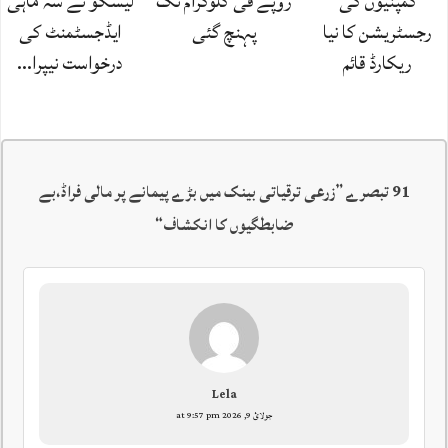
کمپنیوں کی
روپے فی کلوگرام تک
لیسکو نے سہ ماہی
رجسٹریشن کا نیا
پہنچ گئی
ایڈجسٹمنٹ کی
ریکارڈ قائم
درخواست نیپرا…
91 تبصرے ”
زرعی ترقیاتی بینک میں بڑے پیمانے پر مالی فراڈ،بے
ضابطگیوں کا انکشاف
“
Lela
جولائ 9, 2026 at 9:57 pm