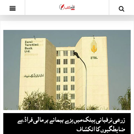
زرعی ترقیاتی بینک میں بڑے پیمانے پر مالی فراڈ،بے
ضابطگیوں کا انکشاف