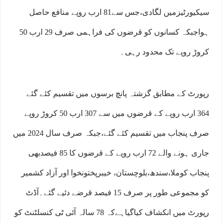
سیکیورٹیزمیں لگادی،جس سے81 ارب روپے منافع حاصل
ہواجبکہ کسانوں کو قرضوں کی فراہمی صرف 29 ارب 50
کروڑ روپے تک محدود رہی۔
رپورٹ کے مطابق گزشتہ پانچ برسوں میں تقسیم کئے گئے
364 ارب روپے کے قرضوں میں سے 307 ارب 50 کروڑ روپے
صرف پنجاب میں تقسیم کئے گئے،جبکہ صرف سال 2024 میں
جاری ہونے والے 72 ارب روپے کے قرضوں کا 85 فیصدبھی
پنجاب کوملا،سندھ،بلوچستان، خیبرپختونخوا اور آزاد کشمیر
کو مجموعی طور پر صرف 15 فیصد قرضے دئیے گئے۔آڈٹ
رپورٹ میں انکشاف کیاگیاہےکہ 78 سالہ آئی ٹی کنسلٹنٹ کو