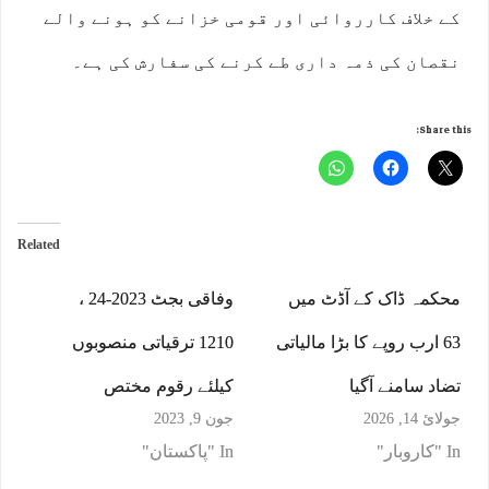
کے خلاف کارروائی اور قومی خزانے کو ہونے والے
نقصان کی ذمہ داری طے کرنے کی سفارش کی ہے۔
Share this:
Related
محکمہ ڈاک کے آڈٹ میں
وفاقی بجٹ 2023-24 ،
63 ارب روپے کا بڑا مالیاتی
1210 ترقیاتی منصوبوں
تضاد سامنے آگیا
کیلئے رقوم مختص
جولائ 14, 2026
جون 9, 2023
In "کاروبار"
In "پاکستان"