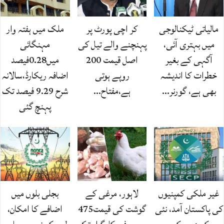
مالیاتی ٹیکنالوجی
کر اچی پورٹ پر
ملک میں ہفتہ وار
میں بہتری آئی،
پہنچنے والے تیل کی
مہنگائی
آگہی کے بغیر
اصل قیمت 200
میں0.28فیصد
خطرات کا اندیشہ
روپے ہوتی
اضافہ ریکارڈ،سالانہ
بھی ہے، گورنر…
ہے،مفتاح…
شرح 9.29 فیصد تک
پہنچ گئی
غیر ملکی کمپنیوں
لاہور، مرغی کے
بجلی بلوں میں
کی پاکستان آمد، نئی
گوشت کی قیمت475
اضافے کا امکان،