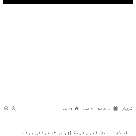
کاروبار
جون 30, 2026
91 تبصرے
191 مناظر
اسلام آباد(کامرس ڈیسک )زرعی ترقیاتی بینک