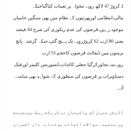
2 کروڑ 47 لاکھ روپے تنخواہ پر تعینات کیاگیاجبکہ
مالی،انتظامی اوربھرتیوں کے نظام میں بھی سنگین خامیاں
موجود رہیں،قرضوں کی عدم ریکوری کی شرح 44 فیصد
یعنی 80 ارب 62 کروڑروپے تک پہنچ گئی،جبکہ گزشتہ پانچ
برسوں میں ڈیفالٹ قرضوں کاحجم 53 ارب
روپےسےتجاوزکرگیا،جعلی کاغذات،انشورنس کلیمز اورفیک
دستاویزات پر قرضوں کی منظوری کے شواہد بھی سامنے
آئے۔
آڈیٹر جنرل آف پاکستان نے کریڈٹ رسک مینجمنٹ
پر سنجیدہ سوالات اٹھاتے ہوئے ذمہ دار افسران