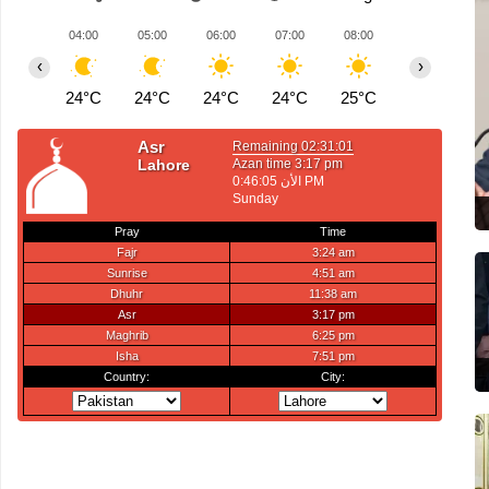
04:00
05:00
06:00
07:00
08:00
09:00
1
‹
›
24°C
24°C
24°C
24°C
25°C
27°C
2