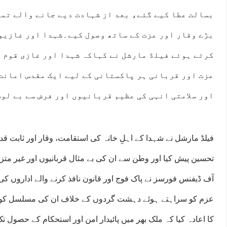
بسالت عطا کیے گئے، بعد از شہادت دیے جانے والے تمغے
بڑے وقار اور عزت کے ساتھ وصول کیے۔شہدا اور غازیوں
کرتے ہوئے فیلڈ مارشل نے کہاکہ شہدا اور غازی قوم ک
عزت اور قربانی ہر پاکستانی کے لیے ایک مقدس امانت 
اور سلامتی انہی کی عظیم قربانیوں اور فرض سے بے لو
فیلڈ مارشل نے شہدا کے اہلِ خانہ کی استقامت، وقار اور ثابت ق
تحسین پیش کیا اور وطن سے ان کی بے مثال قربانیوں اور غیر م
آف ڈیفنس فورسز نے پاک فوج اور قانون نافذ کرنے والے اداروں کی
عزم کو سراہتے ہوئے دہشت گردوں کے خلاف ان کی مسلسل ک
کا اعادہ کیا کہ ملک بھر میں پائیدار امن اور استحکام کے حصو