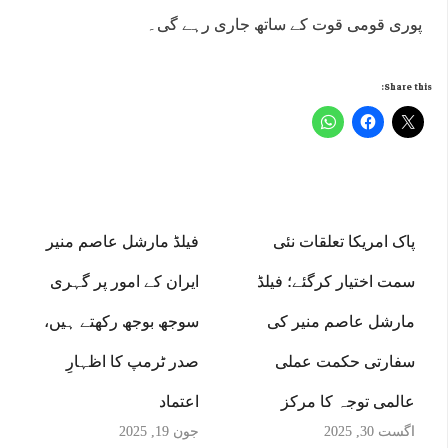
پوری قومی قوت کے ساتھ جاری رہے گی۔
Share this:
پاک امریکا تعلقات نئی
فیلڈ مارشل عاصم منیر
سمت اختیار کرگئے؛ فیلڈ
ایران کے امور پر گہری
مارشل عاصم منیر کی
سوجھ بوجھ رکھتے ہیں،
سفارتی حکمت عملی
صدر ٹرمپ کا اظہارِ
عالمی توجہ کا مرکز
اعتماد
اگست 30, 2025
جون 19, 2025