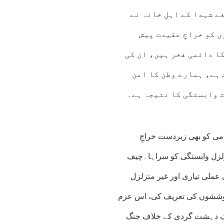
 شہدا کے اہلِ خانہ نے
 کو خراجِ عقیدت پیش
ا دائمی فخر ہیں، ان کی
ہے، ہمارے وطن کا امن
ث وابستگی کا نتیجہ ہے۔
دمی کو بھی زبردست خراجِ
تزلزل وابستگی کو سراہا۔چیف
 عملی تیاری اور غیر متزلزل
وششوں کی تعریف کی، اس عزم
ل تک دہشت گردی کے خلاف جنگ