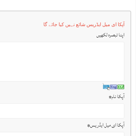
آپکا ای میل ایڈریس شائع نہیں کیا جائے گا
اپنا تبصرہ لکھیں
آپکا نام
*
آپکا ای میل ایڈریس
*