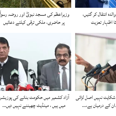
الدہ انتقال کر گئیں،
وزیراعظم کی مسجد نبویۖ اور روضہ رسولۖ
ا اظہار تعزیت
پر حاضری، ملکی ترقی کیلئے دعائیں
شکایت نہیں اصل لڑائی
آزاد کشمیر میں حکومت بنانے کی پوزیشن
ان کے درمیان ہے،…
میں ہیں ، مینڈیٹ چھیننے نہیں دیں…