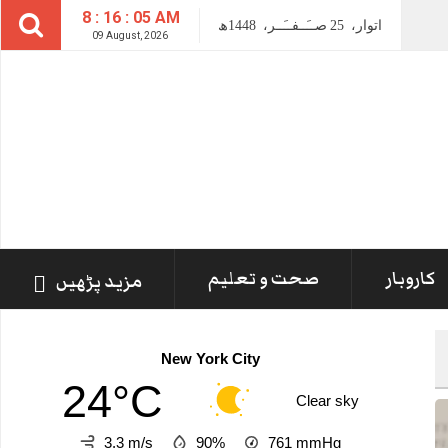
8 : 16 : 06 AM
اتوار،
25
صــَــفــَــر،
1448ھ
09 August, 2026
کاروبار
صحت و تعلیم
مزید پڑھیں
New York City
24°C
Clear sky
3.3 m/s
90%
761
mmHg