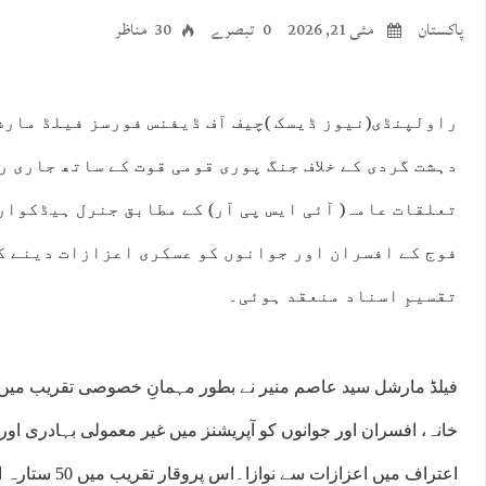
پاکستان
مئی 21, 2026
0 تبصرے
30 مناظر
راولپنڈی(نیوز ڈیسک )چیف آف ڈیفنس فورسز فیلڈ مارشل
دہشت گردی کے خلاف جنگ پوری قومی قوت کے ساتھ جاری ر
تعلقات عامہ( آئی ایس پی آر) کے مطابق جنرل ہیڈکوا
فوج کے افسران اور جوانوں کو عسکری اعزازات دینے کی
تقسیمِ اسناد منعقد ہوئی۔
فیلڈ مارشل سید عاصم منیر نے بطور مہمانِ خصوصی تقریب میں
خانہ، افسران اور جوانوں کو آپریشنز میں غیر معمولی بہادری اور