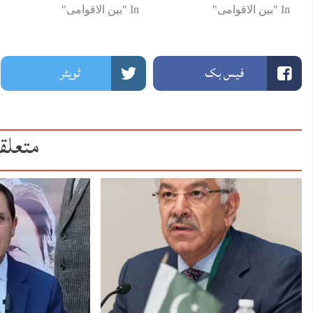
In "بین الاقوامی"
In "بین الاقوامی"
فیس بک
ٹویٹر
متعلق