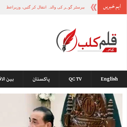
اہم خبریں
بیرسٹر گوہر کی والدہ انتقال کر گئیں، وزیراعظم کا
English
QC TV
پاکستان
بین الا