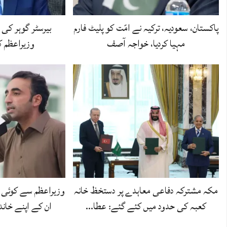
پاکستان، سعودیہ، ترکیہ نے امّت کو پلیٹ فارم
بیرسٹر گوہر کی و
مہیا کردیا، خواجہ آصف
وزیراعظم ک
مکہ مشترکہ دفاعی معاہدے پر دستخظ خانہ
وزیراعظم سے کوئی 
کعبہ کی حدود میں کئے گئے: عطا…
ان کے اپنے خاند