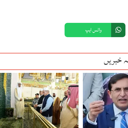
واٹس ایپ
ہ خبریں