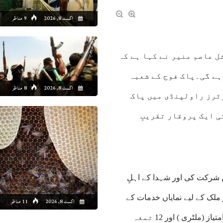
اگست 8, 2026
9 مناظر
 عاصم منیر نے کہا ہے کہ
ہے گی۔پاک فوج کے شعبہ
اگست 8, 2026
8 مناظر
رٹرز راولپنڈی میں پاک
 ایک پروقار تقریبِ
 شرکت کی اور شہدا کے اہلِ
 ملک کے لیے نمایاں خدمات کے
اگست 8, 2026
11 مناظر
اعتراف میں اعزازات سے نوازا۔اس پروقار تقریب میں 50 ستارہ امتیاز (ملٹری ) اور 12 تمغہ