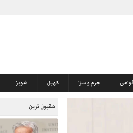
 اظہار تعزیت
قوامی
جرم و سزا
کھیل
شوبز
مقبول ترین