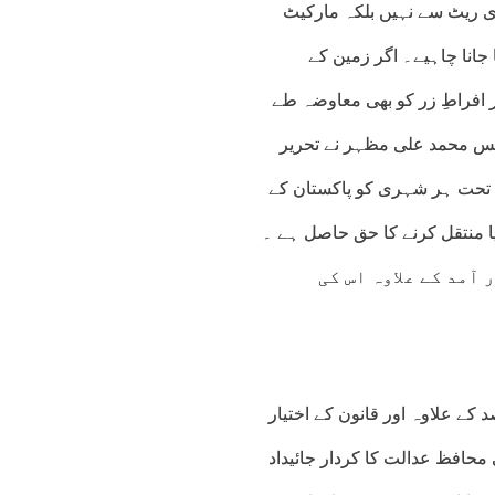
ی ریٹ سے نہیں بلکہ مارکیٹ
جانا چاہیے۔ اگر زمین کے
 افراطِ زر کو بھی معاوضہ طے
س محمد علی مظہر نے تحریر
سپریم کورٹ نے فیصلے میں مزید کہا ہے کہ آرٹیکل 23کے تحت ہر شہری کو پاکستان کے
ا منتقل کرنے کا حق حاصل ہے ۔
در آمد کے علاوہ اس کی
کے علاوہ اور قانون کے اختیار
محافظ عدالت کا کردار جائیداد