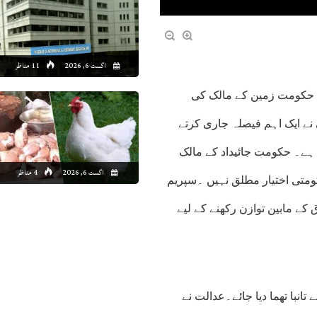
اگست 6, 2026
11 مناظر
کہ حکومت زمین کے مالک کی
ے ایک اہم فیصلہ جاری کرتے
ر ہے۔ حکومت جائیداد کے مالک
اگست 6, 2026
4 مناظر
ومتی اختیار مطلق نہیں ۔سپریم
ے مابین توازن رکھنے کے لیے
تانبا تھما دیا جائے۔عدالت نے