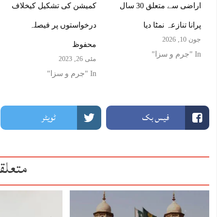
اراضی سے متعلق 30 سال
کمیشن کی تشکیل کیخلاف
پرانا تنازعہ نمٹا دیا
درخواستوں پر فیصلہ
جون 10, 2026
محفوظ
In "جرم و سزا"
مئی 26, 2023
In "جرم و سزا"
فیس بک
ٹویٹر
متعلق