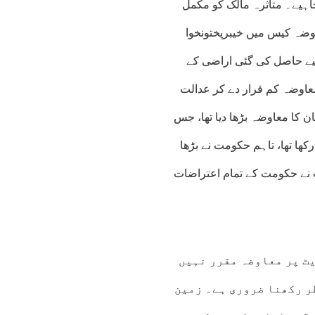
چاہیے۔ متاثرہ مالک کو مکمل
ضہ کیس میں خیبرپختونخوا
لیے حاصل کی گئی اراضی کے
اوضہ کم قرار دے کر عدالت
ن کا معاوضہ بڑھا دیا تھا، جس
ھا تھا، تاہم حکومت نے بڑھا
 نے حکومت کے تمام اعتراضات
یٹ پر معاوضہ مقرر نہیں
ر رکھنا ضروری ہے۔ زمین