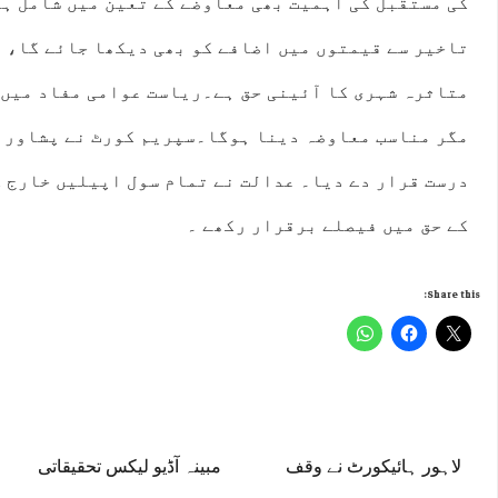
کی مستقبل کی اہمیت بھی معاوضے کے تعین میں شامل ہ
تاخیر سے قیمتوں میں اضافے کو بھی دیکھا جائے گا، 
متاثرہ شہری کا آئینی حق ہے۔ریاست عوامی مفاد میں 
مگر مناسب معاوضہ دینا ہوگا۔سپریم کورٹ نے پشاور ہ
درست قرار دے دیا۔ عدالت نے تمام سول اپیلیں خارج 
کے حق میں فیصلے برقرار رکھے ۔
Share this:
لاہور ہائیکورٹ نے وقف
مبینہ آڈیو لیکس تحقیقاتی