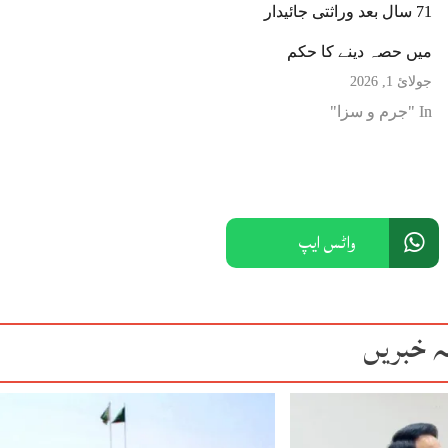
71 سال بعد وراثتی جائیدار
میں حصہ دینے کا حکم
جولائ 1, 2026
In "جرم و سزا"
واٹس ایپ
ہ خبریں