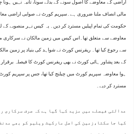
اراضی کے معاوضے کا اصول سونے کے بدلے سونا، تانبہ نہیں ہونا 
مالی انصاف ملنا ضروری ہے۔سپریم کورٹ نے صوابی اراضی معاو
حکومت کی تمام اپیلیں مسترد کر دیں۔ یہ کیس نہر منصوبے کے 
معاوضے سے متعلق تھا۔اس کیس میں زمین مالکان نے سرکاری مع
سے رجوع کیا تھا۔ ریفرنس کورٹ نے شواہد کی بنیاد پر زمین مالکا
کے بعد پشاور ہائی کورٹ نے بھی ریفرنس کورٹ کا فیصلہ برقرار رک
ہوا معاوضہ سپریم کورٹ میں چیلنج کیا تھا، جس پر سپریم کورٹ
مسترد کر دیے۔
عدالتی فیصلے میں مزید کہا گیا ہے کہ صرف سرکاری ر
کیا جا سکتا،زمین کی اصل مارکیٹ ویلیو کو بھی مدنظ