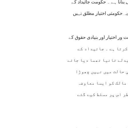
نانا ہے ۔ حکومت جائیداد کے
یہ حکومتی اختیار مطلق نہیں
ر اختیار اور بنیادی حقوق کے
ا آرٹیکل 23اور 24اسے ریگولیٹ کرتا ہے ۔ جائیداد کے
بدلے تانبا تھما دیا جائے
 حالت میں نہیں چھوڑا
مالک کو ایسا معاوضہ
ر اس پر مسلط کیے گئے