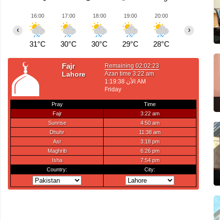
16:00
17:00
18:00
19:00
20:00
21:00
2
‹
›
31°C
30°C
30°C
29°C
28°C
27°C
2