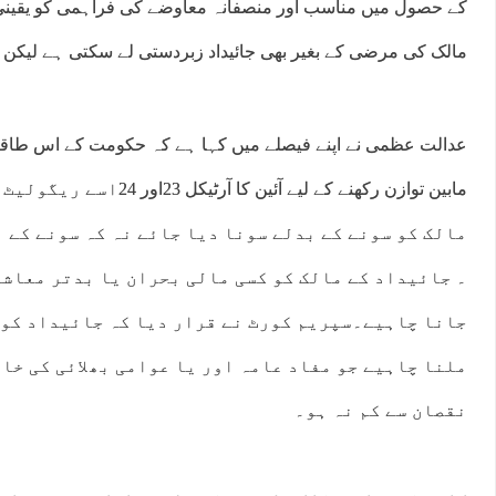
کے حصول میں مناسب اور منصفانہ معاوضے کی فراہمی کو یقینی ب
مالک کی مرضی کے بغیر بھی جائیداد زبردستی لے سکتی ہے لیکن 
عدالت عظمی نے اپنے فیصلے میں کہا ہے کہ حکومت کے اس طاقت و
مابین توازن رکھنے کے لیے آئین ک
مالک کو سونے کے بدلے سونا دیا جائے نہ کہ سونے کے 
۔ جائیداد کے مالک کو کسی مالی بحران یا بدتر معاشی
جانا چاہیے۔سپریم کورٹ نے قرار دیا کہ جائیداد کو 
ملنا چاہیے جو مفاد عامہ اور یا عوامی بھلائی کی خاط
نقصان سے کم نہ ہو۔