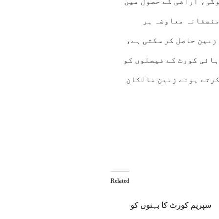
وگی، اراضی کے حصول میں
منصفانہ معاوضہ ہر
زمین حاصل کر سکتی ہے،
ائی کورٹ کے فیصلوں کو
کرتے ہوئے زمین مالکان
Related
سپریم کورٹ کا بہنوں کو