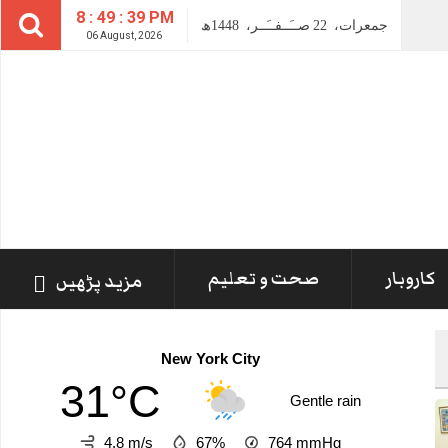
8 : 49 : 40 PM
جمعرات،
22
صــَــفــَــر،
1448ھ
06 August, 2026
کاروبار
صحت و تعلیم
مزید پڑھیں
New York City
31°C
Gentle rain
4.8 m/s
67%
764
mmHg