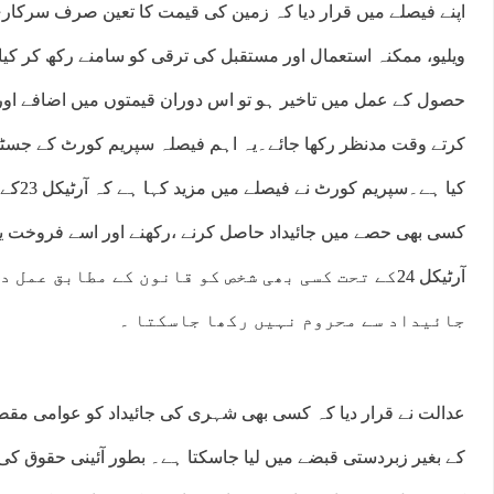
اپنے فیصلے میں قرار دیا کہ زمین کی قیمت کا تعین صرف سرکار
ویلیو، ممکنہ استعمال اور مستقبل کی ترقی کو سامنے رکھ کر کیا 
حصول کے عمل میں تاخیر ہو تو اس دوران قیمتوں میں اضافے اور
کرتے وقت مدنظر رکھا جائے۔یہ اہم فیصلہ سپریم کورٹ کے جسٹ
کیا ہے۔
کسی بھی حصے میں جائیداد حاصل کرنے ،رکھنے اور اسے فروخت ی
آرٹیکل 24کے تحت کسی بھی شخص کو قانون کے مطابق عمل 
جائیداد سے محروم نہیں رکھا جاسکتا ۔
عدالت نے قرار دیا کہ کسی بھی شہری کی جائیداد کو عوامی مقصد 
کے بغیر زبردستی قبضے میں لیا جاسکتا ہے۔ بطور آئینی حقوق کی 