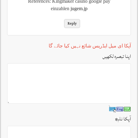
References: Kingmaker casino google pay
einzahlen
jugem.jp
Reply
آپکا ای میل ایڈریس شائع نہیں کیا جائے گا
اپنا تبصرہ لکھیں
آپکا نام
*