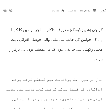
شوبز
جولائ 8, 2026
92 تبصرے
178 مناظر
کراچی (شوبز ڈیسک) معروف اداکارہ ہاجرہ یامین کا کہنا
ہے کہ خواتین کی جانب سے ملنے والی حوصلہ افزائی بہت
معنی رکھتی ہے، چاہتی ہوں کہ یہ ہمیشہ یوں ہی برقرار
رہے۔
حال ہی میں ایک پوڈکاسٹ میں گفتگو کرتے ہوئے
اداکارہ کا کہنا ہے کہ گزشتہ کچھ عرصے میں مجھے
اپنی خواتین مداحوں سے بھرپور پذیرائی ملی،
جنہوں نے میرے کام کو سراہا اور مجھ سے رابطہ