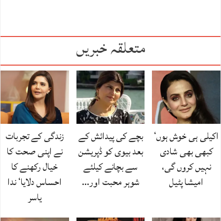
متعلقہ خبریں
اکیلی ہی خوش ہوں‘
بچے کی پیدائش کے
زندگی کے تجربات
کبھی بھی شادی
بعد بیوی کو ڈپریشن
نے اپنی صحت کا
نہیں کروں گی،
سے بچانے کیلئے
خیال رکھنے کا
امیشا پٹیل
شوہر محبت اور…
احساس دلایا‘ ندا
یاسر