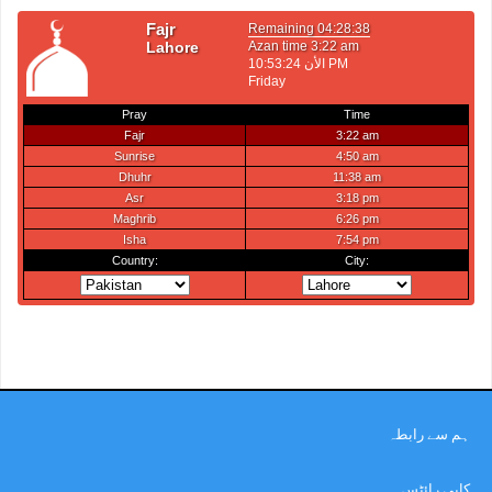
ہم سے رابطہ
کاپی رائٹس