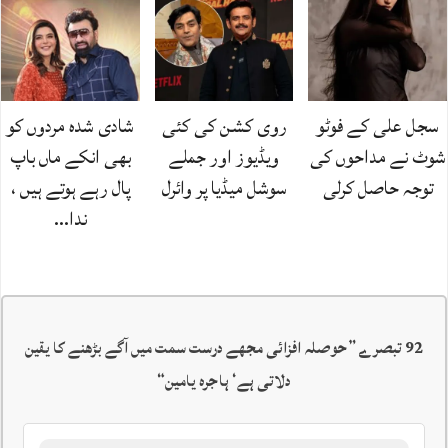
سجل علی کے فوٹو
روی کشن کی کئی
شادی شدہ مردوں کو
شوٹ نے مداحوں کی
ویڈیوز اور جملے
بھی انکے ماں باپ
توجہ حاصل کرلی
سوشل میڈیا پر وائرل
پال رہے ہوتے ہیں ،
ندا…
92 تبصرے ”
حوصلہ افزائی مجھے درست سمت میں آگے بڑھنے کا یقین
دلاتی ہے‘ ہاجرہ یامین
“