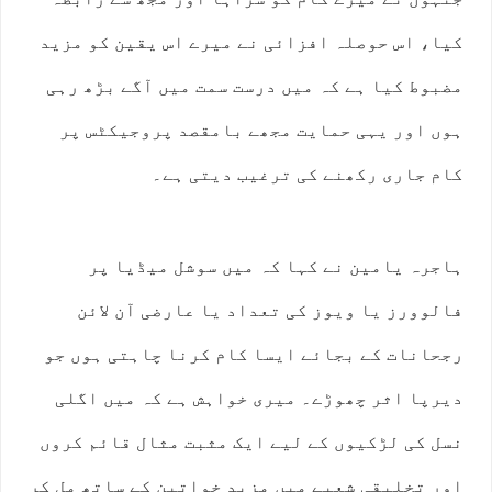
کیا، اس حوصلہ افزائی نے میرے اس یقین کو مزید
مضبوط کیا ہے کہ میں درست سمت میں آگے بڑھ رہی
ہوں اور یہی حمایت مجھے بامقصد پروجیکٹس پر
کام جاری رکھنے کی ترغیب دیتی ہے۔
ہاجرہ یامین نے کہا کہ میں سوشل میڈیا پر
فالوورز یا ویوز کی تعداد یا عارضی آن لائن
رجحانات کے بجائے ایسا کام کرنا چاہتی ہوں جو
دیرپا اثر چھوڑے۔ میری خواہش ہے کہ میں اگلی
نسل کی لڑکیوں کے لیے ایک مثبت مثال قائم کروں
اور تخلیقی شعبے میں مزید خواتین کے ساتھ مل کر