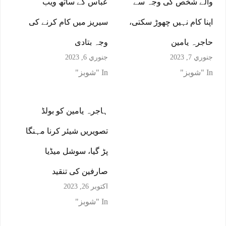
والے شخص کی وجہ سے
عباس کے ساتھ ویب
اپنا کام نہیں چھوڑ سکتی،
سیریز میں کام کرنے کی
حاجرہ یامین
وجہ بتادی
جنوري 7, 2023
جنوري 6, 2023
In "شوبز"
In "شوبز"
ہاجرہ یامین کو بولڈ
تصویریں شیئر کرنا مہنگا
پڑ گیا، سوشل میڈیا
صارفین کی تنقید
اکتوبر 26, 2023
In "شوبز"