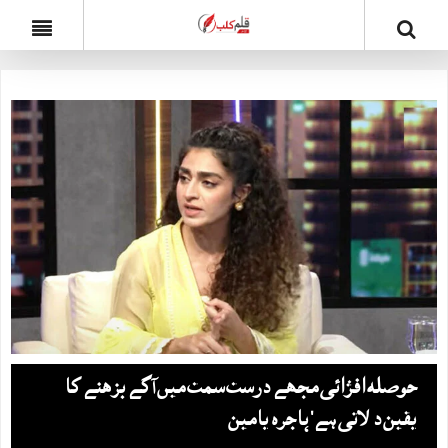
حوصلہ افزائی مجھے درست سمت میں آگے بڑھنے کا
یقین دلاتی ہے‘ ہاجرہ یامین