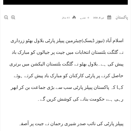
پاکستان
جون 8, 2026
0 تبصرے
61 مناظر
اسلام آباد (نیوز ڈیسک)چیئرمین پیپلز پارٹی بلاول بھٹو زرداری
نے گلگت بلتستان انتخابات میں جیت پر جیالوں کو مبارک باد
پیش کی ہے۔بلاول بھٹو نے گلگت بلتستان الیکشن میں برتری
حاصل کرنے پر پارٹی کارکنان کو مبارک باد پیش کرتے ہوئے
کہا کہ پاکستان پیپلز پارٹی سب سے بڑی جماعت بن کر ابھر
رہی ہے، حکومت بنانے کی کوشش کریں گے۔
پیپلز پارٹی کی نائب صدر شیری رحمان نے جیت پر آصفہ