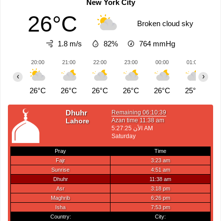
New York City
26°C
Broken cloud sky
1.8 m/s
82%
764
mmHg
20:00
21:00
22:00
23:00
00:00
01:00
0
‹
›
26°C
26°C
26°C
26°C
26°C
25°C
2