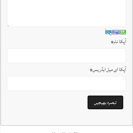
آپکا نام
*
آپکا ای میل ایڈریس
*