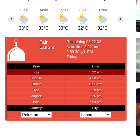
13:00
14:00
15:00
16:00
17:00
18:00
1
‹
›
33°C
33°C
33°C
32°C
32°C
28°C
2