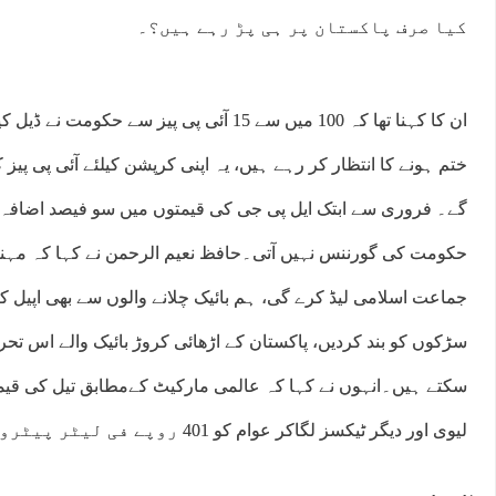
کیا صرف پاکستان پر ہی پڑ رہے ہیں؟۔
ان کا کہنا تھا کہ 100 میں سے 15 آئی پی پیز سے ح
ختم ہونے کا انتظار کر رہے ہیں، یہ اپنی کرپشن کیلئے آئی پی پیز
گے۔ فروری سے ابتک ایل پی جی کی قیمتوں میں سو فیصد اضافہ
حکومت کی گورننس نہیں آتی۔حافظ نعیم الرحمن نے کہا کہ مہنگ
جماعت اسلامی لیڈ کرے گی، ہم بائیک چلانے والوں سے بھی اپیل ک
سڑکوں کو بند کردیں، پاکستان کے اڑھائی کروڑ بائیک والے اس تحر
لیوی اور دیگر ٹیکسز لگاکر عوام کو 401 روپے فی لیٹر پیٹرول مل رہا ہے۔