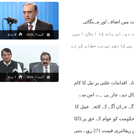
ت میں اضافے اور مہنگائی
ل دے دی۔اس بات کا اعلان امیر
اگست 7, 2026
8 مناظر
ریس کانفرنس سے خطاب کرتے
اگست 7, 2026
7 مناظر
 اقدامات جلتی پر تیل کا کام
ال دینے جارہی ہے، اس سے
یں گے جہاں آگے کے لائحہ عمل کا
حکومت کو عوام کے حق پر ڈاکا
نہیں ڈالنے دیں گے۔حافظ نعیم الرحمن نے کہا کہ پیٹرول کی ایکس ریفائنری قیمت 271 روپے بنتی