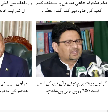
مکہ مشترکہ دفاعی معاہدے پر دستخظ خانہ
وزیراعظم سے کوئی 
کعبہ کی حدود میں کئے گئے: عطا…
ان کے اپنے خاند
کر اچی پورٹ پر پہنچنے والے تیل کی اصل
بھارتی سرپرستی 
قیمت 200 روپے ہوتی ہے،مفتاح…
عناصر کے مذموم ع