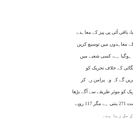
کومت نے ڈیل کیا، باقی آئی پی پیز کے معاہدے
 کے معاہدوں میں توسیع کریں
 ہوگیا ہے، کسی شعبے میں
ائی کے خلاف تحریک کو
ریں گے کہ وہ پرامن رہ کر
یک کو موثر طریقے سے آگے بڑھا
سکتے ہیں۔انہوں نے کہا کہ عالمی مارکیٹ کےمطابق تیل کی قیمت 271 بنتی ہے مگر 117 روپے