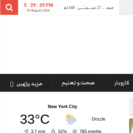
5 : 29 : 31 PM
جمعہ،
23
صــَــفــَــر،
1448ھ
07 August, 2026
کاروبار
صحت و تعلیم
مزید پڑھیں
New York City
33°C
Drizzle
3.7 m/s
51%
765
mmHg