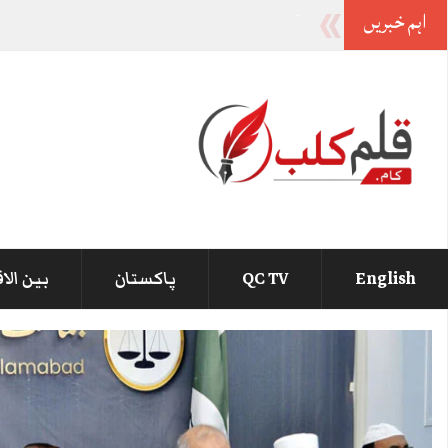
اہم خبریں
وزیراعظم سے کوئی شکایت نہیں اصل لڑائی ان کے
English
QC TV
پاکستان
بین الا