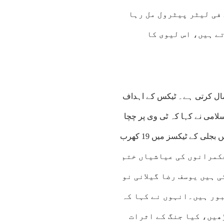
ے لیوی اور دیگر ٹیکسز لگاکر عوام کو 401 روپے فی لیٹر پیٹرول مل رہا
ے ہیں، اس لیوی کا
مال کرتی ہے۔ ٹیکس کے اہداف
لامی نے کہا کہ ٹی وی پر چچا
بھتیجی کے اشتہارات کی قیمت بھی قوم ادا کرتی ہے، تین سال میں بجلی کے ٹیکسز میں 19 کھرب
غربت میں 41 فیصد ہوا ہے، حکمرانوں کی عیاشیاں ختم
 ہیں یوسف رضا گیلانی نو
بور ہیں۔انہوں نے کہا کہ
ھیں، کیا جنگ کے اثرات