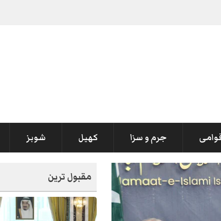
-
قوامی
جرم و سزا
کھیل
شوبز
مقبول ترین