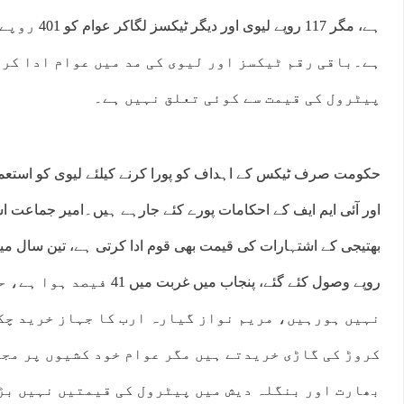
ہے، مگر 117 روپ
ہے۔باقی رقم ٹیکسز اور لیوی کی مد میں عوام ادا کرت
پیٹرول کی قیمت سے کوئی تعلق نہیں ہے۔
حکومت صرف ٹیکس کے اہداف کو پورا کرنے کیلئے لیوی کو استع
اور آئی ایم ایف کے احکامات پورے کئے جارہے ہیں۔امیر جماعت اس
روپے وصول کئے گئے، پنجاب میں 
نہیں ہورہیں، مریم نواز گیارہ ارب کا جہاز خرید چکی
کروڑ کی گاڑی خریدتے ہیں مگر عوام خود کشیوں پر مج
بھارت اور بنگلہ دیش میں پیٹرول کی قیمتیں نہیں بڑ