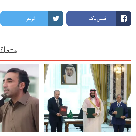
فیس بک
ٹویٹر
متعلق