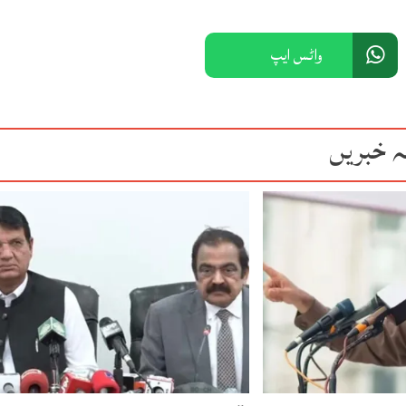
واٹس ایپ
ہ خبریں