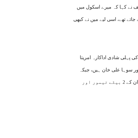
یف نے کہا کہ میرے اسکول میں
تے تھے، اسی لیے میں نے کبھی
 پہلی شادی اداکارہ امریتا
بچے ابراہیم علی خان اور سوہا علی خان ہیں، جبکہ
بعد ازاں انہوں نے اداکارہ کرینہ کپور خان سے شادی کی، جن سے ان کے 2 بیٹے تیمور اور