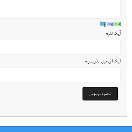
آپکا نام
*
آپکا ای میل ایڈریس
*