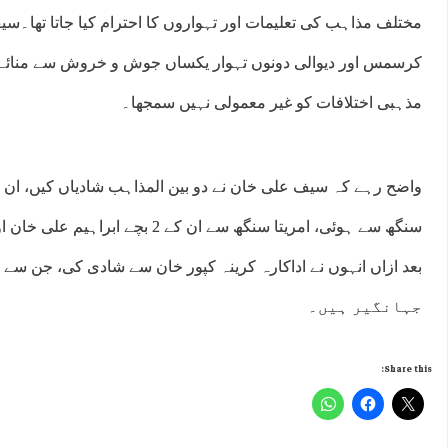
مختلف مذاہب کی تعلیمات اور تہواروں کا احترام کیا جاتا تھا۔س
کرسمس اور دیوالی دونوں تہوار یکساں جوش و خروش سے منائے جا
مذہبی اختلافات کو غیر معمولی نہیں سمجھا۔
واضح رہے کہ سیف علی خان نے دو بین المذاہب شادیاں کیں، ان کی
سنگھ سے ہوئی، امریتا سنگھ سے ان کے 2 
جہانگیر ہیں۔
Share this: