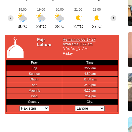
18:00
19:00
20:00
21:00
22:00
23:00
0
‹
›
30°C
29°C
28°C
27°C
27°C
26°C
2