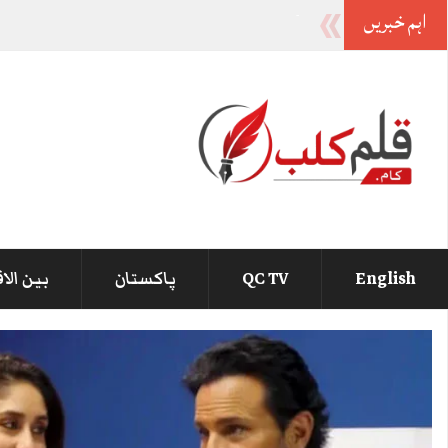
اہم خبریں
صوبوں کی تقسیم پر لاشیں نہیں گرنے د
_
English
QC TV
پاکستان
بین الا