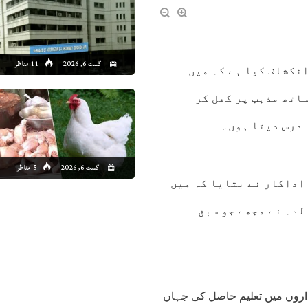
اگست 6, 2026
11 مناظر
انکشاف کیا ہے کہ میں
اتھ مذہب پر کھل کر
 درس دیتا ہوں۔
اگست 6, 2026
5 مناظر
دہ تقریب سے گفتگو کرتے ہوئے 55 سالہ اداکار نے بتایا کہ میں
لدہ نے مجھے جو سبق
ی اداروں میں تعلیم حاصل کی جہاں