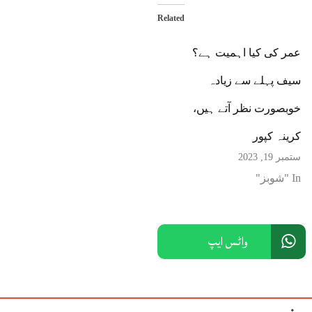
Related
عمر کی کیا اہمیت ہے؟
سیف پہلے سے زیادہ
خوبصورت نظر آتے ہیں،
کرینہ کپور
ستمبر 19, 2023
In "شوبز"
واٹس ایپ