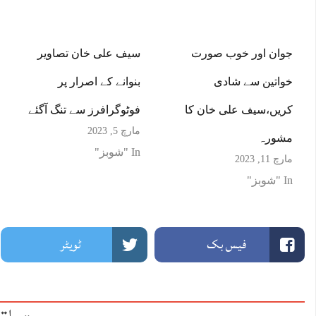
جوان اور خوب صورت
سیف علی خان تصاویر
خواتین سے شادی
بنوانے کے اصرار پر
کریں،سیف علی خان کا
فوٹوگرافرز سے تنگ آگئے
مارچ 5, 2023
مشورہ
In "شوبز"
مارچ 11, 2023
In "شوبز"
فیس بک
ٹویٹر