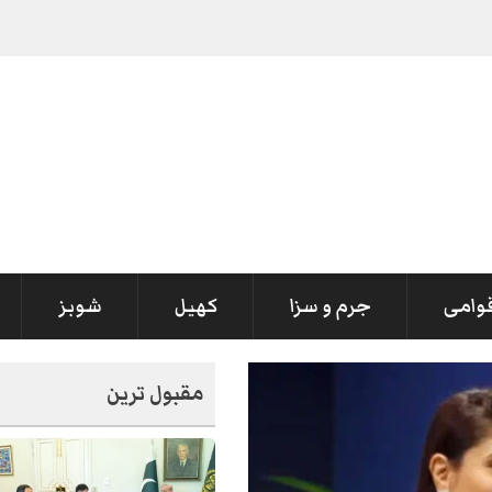
قوامی
جرم و سزا
کھیل
شوبز
مقبول ترین