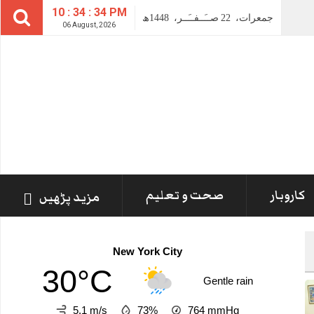
10 : 34 : 36 PM
جمعرات،
22
صــَــفــَــر،
1448ھ
06 August, 2026
کاروبار
صحت و تعلیم
مزید پڑھیں
New York City
30°C
Gentle rain
5.1 m/s
73%
764
mmHg