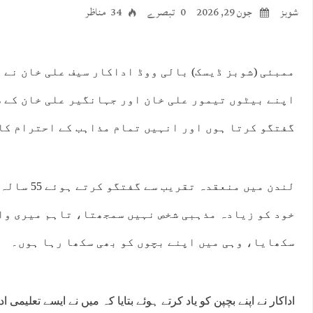
شوبز
جون 29, 2026
0 تبصرے
34 مناظر
ممبئی (شوبز ڈیسک) بالی ووڈ اداکار سیف علی خان نے 
اپنے بیٹوں تیمور علی خان اور جہانگیر علی خان کے س
گفتگو کرتا ہوں اور انہیں تمام مذاہب کے احترام کا
لندن میں منعق
خود کو زیادہ مذہبی شخص نہیں سمجھتا، تاہم میری وا
سکھایا، وہی میں اپنے بچوں کو بھی سکھا رہا ہوں۔
اداکار نے اپنے بچپن کو یاد کرتے ہوئے بتایا کہ میں نے ایسے تعلیم