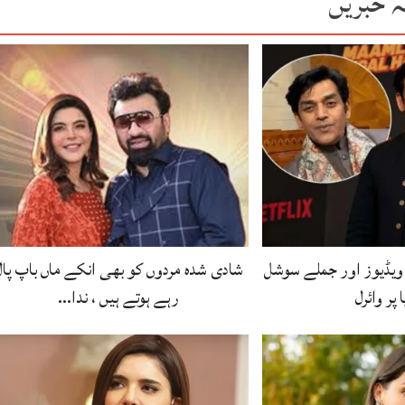
ہ خبریں
یڈیوز اور جملے سوشل
شادی شدہ مردوں کو بھی انکے ماں باپ پال
 پر وائرل
رہے ہوتے ہیں ، ندا…