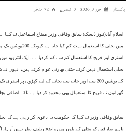
پاکستان
جون 3, 2026
0 تبصرے
72 مناظر
اسلام آباد(نیوز ڈیسک) سابق وفاقی وزیر مفتاح اسماعیل نے کہا 
میں بجلی کا استعمال بہت کم
استری اور فریج کا استعمال کم سے کم کردیا ہے۔ایک انٹرویو میں ان
بجلی استعمال نہیں کرتے جتنی بھارتی عوام کرتے ہیں، انہوں نے بت
کے یونٹس 200 سے اوپر جانے سے بچانے کے لیے کپڑوں پر است
گھرانوں نے فریج کا استعمال بھی محدود کر دیا ہے تاکہ اضافی ب
سابق وفاقی وزیر نے کہا کہ حکومت یہ دعوی کر رہی ہے کہ بجل
تاہم صارفین کو بجلی کے بلوں میں واضح ریلیف نظر نہیں آرہا، 