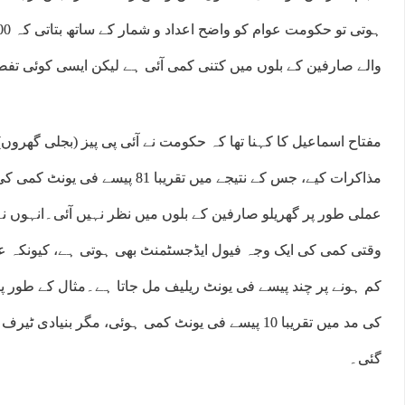
والے صارفین کے بلوں میں کتنی کمی آئی ہے لیکن ایسی کوئی تفص
مفتاح اسماعیل کا کہنا تھا کہ حکومت نے آئی پی پیز (بجلی گھروں)
مذاکرات کیے، جس کے نتیجے میں تقریبا 1
عملی طور پر گھریلو صارفین کے بلوں میں نظر نہیں آئی۔انہوں نے
وقتی کمی کی ایک وجہ فیول ایڈجسٹمنٹ بھی ہوتی ہے، کیونکہ عا
کم ہونے پر چند پیسے فی یونٹ ریلیف مل جاتا ہے۔مثال کے طور پر
کی مد میں تقریبا 10 پیسے فی یونٹ کمی ہوئی، مگر بنی
گئی۔