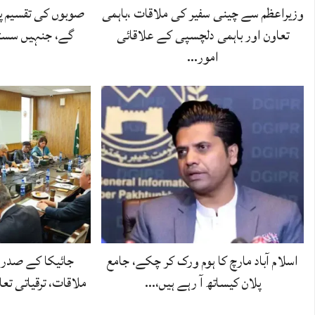
وزیراعظم سے چینی سفیر کی ملاقات ،باہمی
صوبوں کی تقسیم پر
تعاون اور باہمی دلچسپی کے علاقائی
گے، جنہیں سسٹم
امور…
اسلام آباد مارچ کا ہوم ورک کر چکے، جامع
جائیکا کے صدر 
پلان کیساتھ آ رہے ہیں،…
ملاقات، ترقیاتی تع