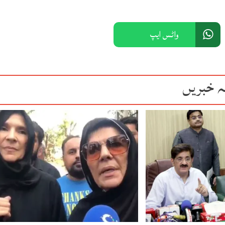
واٹس ایپ
ہ خبریں