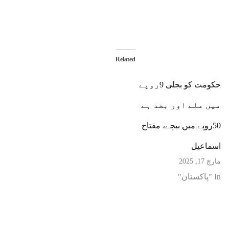
Related
حکومت کو بجلی 9روپے
میں ملے اور بضد ہے
50روپے میں بیچے، مفتاح
اسماعیل
مارچ 17, 2025
In "پاکستان"