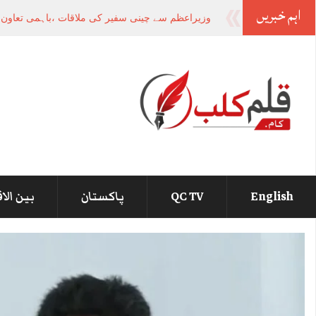
اہم خبریں
ص
_
English
QC TV
پاکستان
بین الا