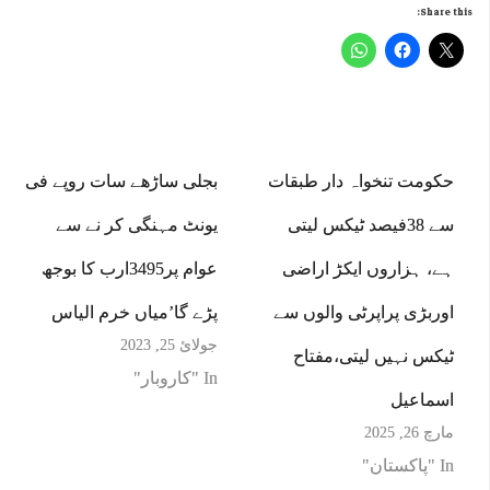
Share this:
حکومت تنخواہ دار طبقات
بجلی ساڑھے سات روپے فی
سے 38فیصد ٹیکس لیتی
یونٹ مہنگی کر نے سے
ہے، ہزاروں ایکڑ اراضی
عوام پر3495ارب کا بوجھ
اوربڑی پراپرٹی والوں سے
پڑے گا’میاں خرم الیاس
جولائ 25, 2023
ٹیکس نہیں لیتی،مفتاح
In "کاروبار"
اسماعیل
مارچ 26, 2025
In "پاکستان"