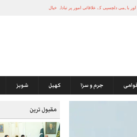
قوامی
جرم و سزا
کھیل
شوبز
مقبول ترین