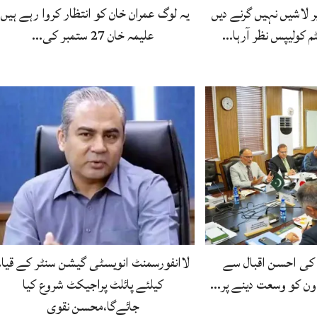
 لاشیں نہیں گرنے دیں
یہ لوگ عمران خان کو انتظار کروا رہے ہیں،
 کولیپس نظر آرہا…
علیمہ خان 27 ستمبر کی…
کی احسن اقبال سے
لاانفورسمنٹ انویسٹی گیشن سنٹر کے قیام
اون کو وسعت دینے پر…
کیلئے پائلٹ پراجیکٹ شروع کیا
جائےگا،محسن نقوی