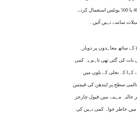
ہوتی تو حکومت عوام کو واضح اعداد و شمار کے ساتھ بتاتی کہ 400 یا 500 یونٹس استعمال کرنے
یلات سامنے نہیں آئیں۔
 کے ساتھ معاہدوں پر دوبارہ
8 پیسے فی یونٹ کمی کی بات کی گئی تھی تاہم یہ کمی
 کہا کہ بجلی کے بلوں میں
لمی سطح پر ایندھن کی قیمتیں
 حالیہ مہینے میں فیول چارجز
ادی ٹیرف میں خاطر خواہ کمی نہیں کی