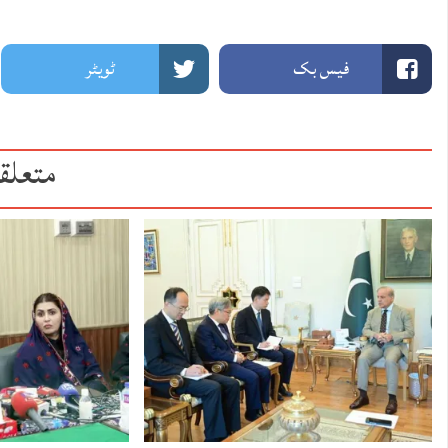
فیس بک
ٹویٹر
متعلق