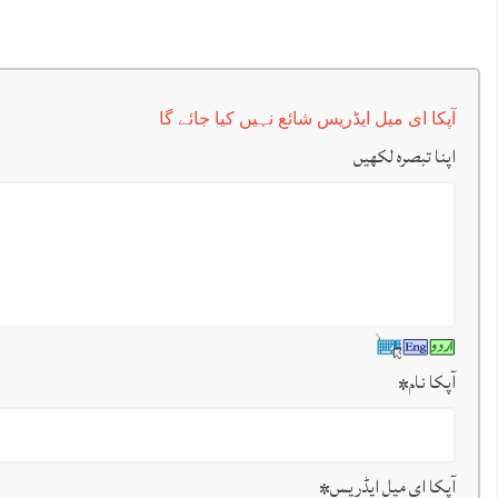
آپکا ای میل ایڈریس شائع نہیں کیا جائے گا
اپنا تبصرہ لکھیں
آپکا نام
*
آپکا ای میل ایڈریس
*