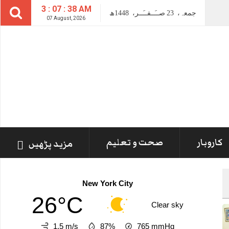
3 : 07 : 39 AM
جمعہ،
23
صــَــفــَــر،
1448ھ
07 August, 2026
کاروبار
صحت و تعلیم
مزید پڑھیں
New York City
26°C
Clear sky
1.5 m/s
87%
765
mmHg