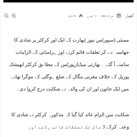
کھیل
جون 25, 2026
0 تبصرے
36 مناظر
ممبئی (سپورٹس نیوز )بھارت کے ایک اور کرکٹر پر شادی کا
جھانسہ دے کر تعلقات قائم کرنے اور ہراسانی کے الزامات
سامنے آ گئے ۔ بھارتی میڈیارپورٹس کے مطا بق کرکٹر ابھیشک
پوریل کے خلاف مغربی بنگال کے ضلع ہوگلی کے موگرا تھانے
میں ایک خاتون اور ان کی والدہ نے شکایت درج کروا دی۔
شکایت میں الزام عائد کیا گیا کہ مذکورہ کرکٹر نے شادی کا
وعدہ کرکے 3 سال تک تعلقات قائم رکھے اور