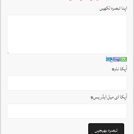
اپنا تبصرہ لکھیں
آپکا نام
*
آپکا ای میل ایڈریس
*