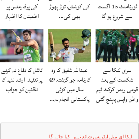
ٹورنامنٹ 15 اگست
کی کوشش، توڑ پھوڑ
کی پرفارمنس پر
سے شروع ہو گا
بھی کی…
اطمینان کا اظہار
سری لنکا سے
عبداللہ شفیق کا وہ
ٹائٹل کا دفاع نہ کرنے
شکست کے بعد
کارنامہ جو گزشتہ 49
پر تنقید، ارشد ندیم کا
قومی ویمن کرکٹ ٹیم
سال میں کوئی
ناقدین کو جواب
وطن واپس پہنچ گئی
پاکستانی انجام نہ…
آپکا ای میل ایڈریس شائع نہیں کیا جائے گا