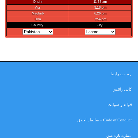
ہم سے رابطہ
کاپی رائٹس
قوائد و ضوابت
Code of Conduct – ضابطہ اخلاق
ہمارے بارے میں