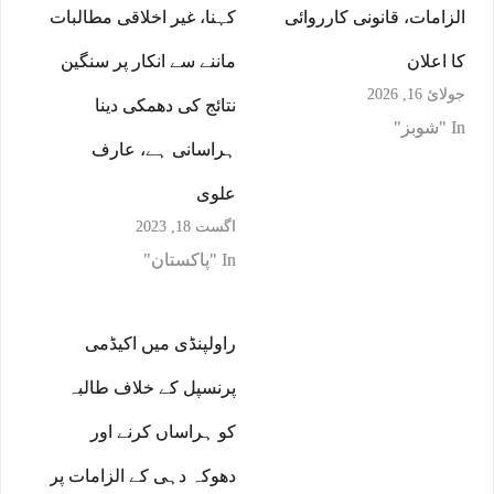
الزامات، قانونی کارروائی
کہنا، غیر اخلاقی مطالبات
کا اعلان
ماننے سے انکار پر سنگین
جولائ 16, 2026
نتائج کی دھمکی دینا
In "شوبز"
ہراسانی ہے، عارف
علوی
اگست 18, 2023
In "پاکستان"
راولپنڈی میں اکیڈمی
پرنسپل کے خلاف طالبہ
کو ہراساں کرنے اور
دھوکہ دہی کے الزامات پر