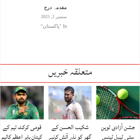
مقدمہ درج
ستمبر 2, 2025
In "پاکستان"
متعلقہ خبریں
جشن آزادی ٹوین
شکیب الحسن کے
قومی کرکٹ ٹیم کے
سٹی ٹیبل ٹینس
گھر کو نذرِ آتش کرنے
کپتان بابر اعظم کاٹیم