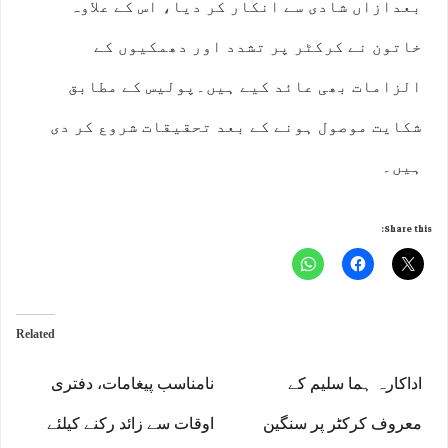
بعدازاں شادی سے انکار کر دیا، اس کے علاوہ
خاتون نے کرکٹر پر تشدد اور دھمکیوں کے
الزامات بھی عائد کیے ہیں۔پولیس کے مطابق
شکایت موصول ہونے کے بعد تحقیقات شروع کر دی
ہیں۔
Share this:
Related
اداکارہ ہما سلیم کے
نامناسب پیغامات، دفتری
معروف کرکٹر پر سنگین
اوقات سے زائد رکنے کیلئے