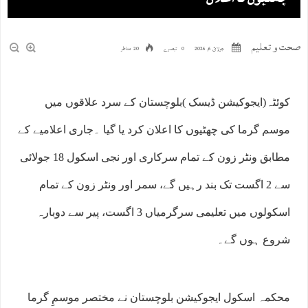
صحت و تعلیم
جولائ 6, 2026
0 تبصرے
20 مناظر
کوئٹہ(ایجوکیشن ڈیسک )بلوچستان کے سرد علاقوں میں
موسم گرما کی چھٹیوں کا اعلان کرد یا گیا ۔جاری اعلامیے کے
مطابق ونٹر زون کے تمام سرکاری اور نجی اسکول 18 جولائی
سے 2 اگست تک بند رہیں گے، سمر اور ونٹر زون کے تمام
اسکولوں میں تعلیمی سرگرمیاں 3 اگست، پیر سے دوبارہ
شروع ہوں گے۔
محکمہ اسکول ایجوکیشن بلوچستان نے مختصر موسمِ گرما