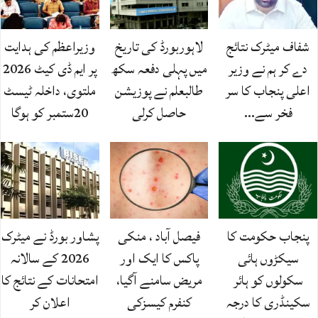
شفاف میٹرک نتائج
لاہوربورڈ کی تاریخ
وزیراعظم کی ہدایت
دے کر ہم نے وزیر
میں پہلی دفعہ سکھ
پر ایم ڈی کیٹ 2026
اعلی پنجاب کا سر
طالبعلم نے پوزیشن
ملتوی، داخلہ ٹیسٹ
فخر سے…
حاصل کرلی
20ستمبر کو ہوگا
پنجاب حکومت کا
فیصل آباد ، منکی
پشاور بورڈ نے میٹرک
سیکڑوں ہائی
پاکس کا ایک اور
2026 کے سالانہ
سکولوں کو ہائر
مریض سامنے آگیا،
امتحانات کے نتائج کا
سکینڈری کا درجہ
کنفرم کیسزکی
اعلان کر