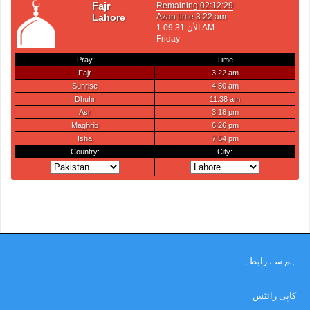
ہم سے رابطہ
کاپی رائٹس