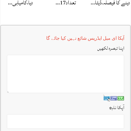
دینے کا فیصلہ،ڈیٹا…
تعداد17…
دیا،کامیابی…
آپکا ای میل ایڈریس شائع نہیں کیا جائے گا
اپنا تبصرہ لکھیں
آپکا نام
*