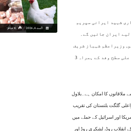
اری شہید ایرانی سپریم
اگست 6, 2026
4 مناظر
لیے ایران جائیں گے۔
و, وزیراعظم شہباز شریف
کے ہمراہ ایران جائیں گے۔ وزیراعظم اس سلسلے میں اعلی سطح وفد کے ہمراہ 3
ے ملاقاتوں کا امکان ہے۔بلاول
راعلی گلگت بلتستان کی تقریب
 گے۔واضح رہے کہ 28 فروری کو امریکا اور اسرائیل کے حملے میں
ے انقلاب روڈ، لشکری روڈ اور