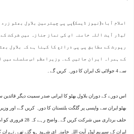
اسلام آباد(نیوز ڈیسک)پی پی چیئرمین بلاول بھٹو زرد
لیڈر آیت اللہ خامنہ ای کی نماز جنازہ میں شرکت کے 
رپورٹ کے مطابق پی پی ذرائع کا کہنا ہے کہ بلاول بھٹ
سے 4 جولائی تک ایران کا دورہ کریں گے۔
اس دورے کے دوران بلاول بھٹو کا ایرانی صدر سمیت دیگر قائدین س
بھٹو ایران سے واپسی پر گلگت بلتستان کا دورہ کریں گے، اور وزی
حلف برداری میں شرکت کریں
ایران کے سپریم لیڈر آیت اللہ خامنہ ای شہید ہو گئے تھے۔تہران ک