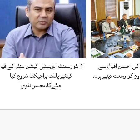
کی احسن اقبال سے
لاانفورسمنٹ انویسٹی گیشن سنٹر کے قیام
اون کو وسعت دینے پر…
کیلئے پائلٹ پراجیکٹ شروع کیا
جائےگا،محسن نقوی