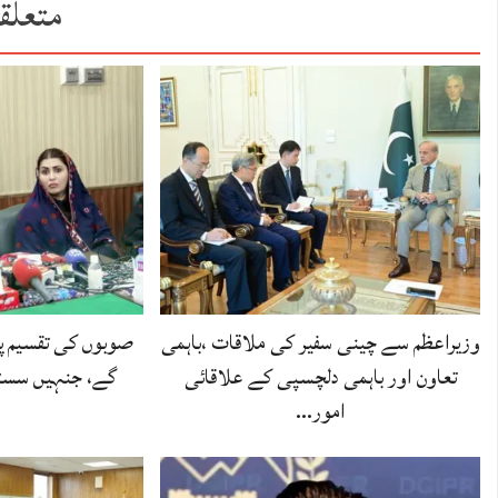
متعلق
وزیراعظم سے چینی سفیر کی ملاقات ،باہمی
صوبوں کی تقسیم پر
تعاون اور باہمی دلچسپی کے علاقائی
گے، جنہیں سسٹم
امور…