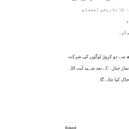
 جنازہ کا تاریخی اجتماع
ھ
وگی۔
یڑھ سے دو کروڑ لوگوں کی شرکت
ز جنازہ کے بعد شہید آیت اللہ
اک کیا جائے گا۔
Related