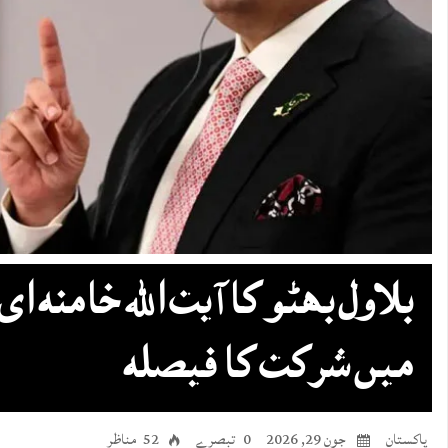
بلاول بھٹو کا آیت اللہ خامنہ ای
میں شرکت کا فیصلہ
پاکستان
جون 29, 2026
0 تبصرے
52 مناظر