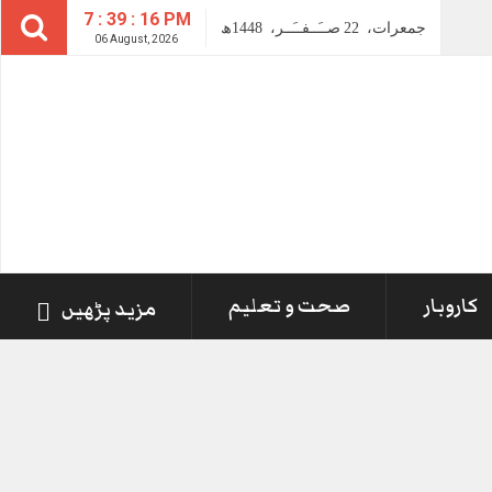
7 : 39 : 17 PM
جمعرات،
22
صــَــفــَــر،
1448ھ
06 August, 2026
کاروبار
صحت و تعلیم
مزید پڑھیں