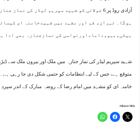
آزادی روڈ پر 6 جولائی کو شہید سپریم لیڈر کی نماز
ہوگا۔ تہران، قم اور مشہد میں شہیدخامنہ ای کیسات
بیٹی،بہو،داماداورنواسی کی نمازجنازہ بھی ادا ہ
شہید سپریم لیڈر کی نماز جنازہ میں ملک اور بیرون ملک سے ڈ
متوقع ہے، جس کے لیے انتظامات کو حتمی شکل دی جا رہی ہے۔نما
خامنہ ای کو مشہد میں امام رضا کے روضہ مبارک کے اندر سپرد خ
Share this: