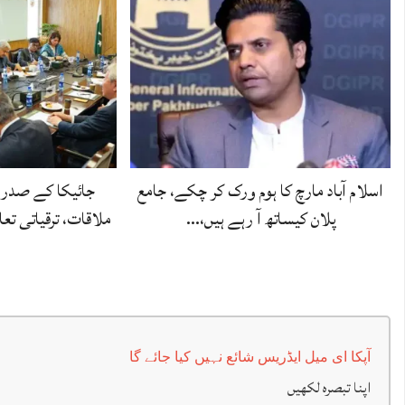
اسلام آباد مارچ کا ہوم ورک کر چکے، جامع
جائیکا کے صدر 
پلان کیساتھ آ رہے ہیں،…
ملاقات، ترقیاتی تع
آپکا ای میل ایڈریس شائع نہیں کیا جائے گا
اپنا تبصرہ لکھیں