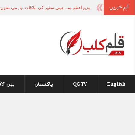
اہم خبریں
صوبوں کی ت
-
English
QC TV
پاکستان
بین الا