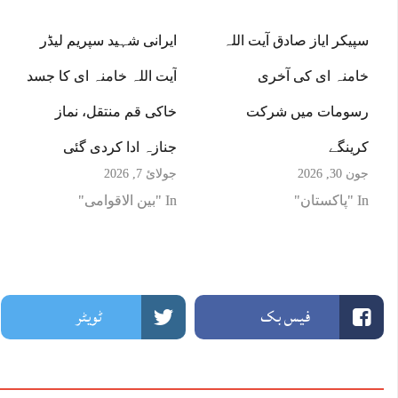
سپیکر ایاز صادق آیت اللہ
ایرانی شہید سپریم لیڈر
خامنہ ای کی آخری
آیت اللہ خامنہ ای کا جسد
رسومات میں شرکت
خاکی قم منتقل، نماز
کرینگے
جنازہ ادا کردی گئی
جون 30, 2026
جولائ 7, 2026
In "پاکستان"
In "بین الاقوامی"
فیس بک
ٹویٹر