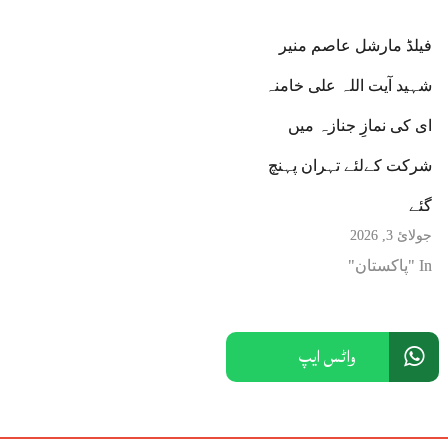
فیلڈ مارشل عاصم منیر
شہید آیت اللہ علی خامنہ
ای کی نمازِ جنازہ میں
شرکت کےلئے تہران پہنچ
گئے
جولائ 3, 2026
In "پاکستان"
واٹس ایپ