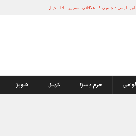
قوامی
جرم و سزا
کھیل
شوبز