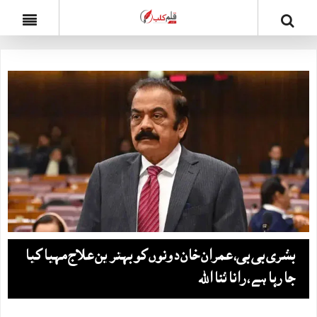
بشری بی بی، عمران خان دونوں کو بہترین علاج مہیا کیا
جا رہا ہے، رانا ثنا اللہ