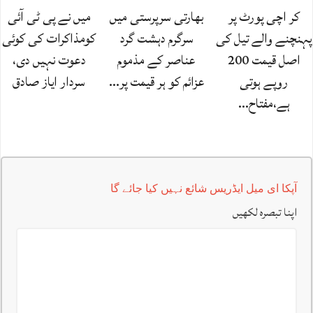
کر اچی پورٹ پر
بھارتی سرپرستی میں
میں نے پی ٹی آئی
پہنچنے والے تیل کی
سرگرم دہشت گرد
کومذاکرات کی کوئی
اصل قیمت 200
عناصر کے مذموم
دعوت نہیں دی،
روپے ہوتی
عزائم کو ہر قیمت پر…
سردار ایاز صادق
ہے،مفتاح…
آپکا ای میل ایڈریس شائع نہیں کیا جائے گا
اپنا تبصرہ لکھیں