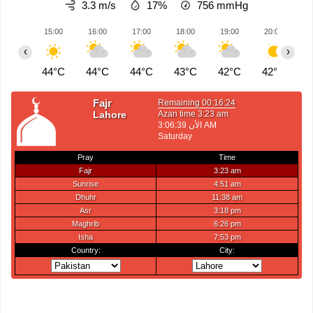
3.3 m/s
17%
756
mmHg
15:00
16:00
17:00
18:00
19:00
20:00
2
‹
›
44°C
44°C
44°C
43°C
42°C
42°C
4