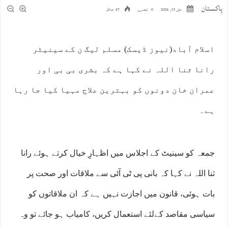
پاکستان
مئی 15, 2026
0 تبصرے
47 مناظر
اسلام آباد(نیوز ڈیسک) مسلم لیگ ن کے سینیٹر
رانا ثنا اللہ نے کہا ہے کہ بشری بی بی اور
عمران خان دونوں کو بہترین علاج مہیا کیا جا رہا
ہے۔
جمعہ کو سینیٹ کے اجلاس میں اظہارِ خیال کرتے ہوئے رانا
ثنا اللہ نے کہا کہ بانی پی ٹی آئی سے ملاقات اور صحت پر
بات ہوئی، قانون میں اجازت نہیں ہے کہ ان ملاقاتوں کو
سیاسی مقاصد کےلئے استعمال کریں، کامیاب ہو جائے تو وہ