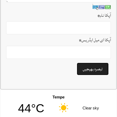
آپکا نام
*
آپکا ای میل ایڈریس
*
Tempe
44°C
Clear sky