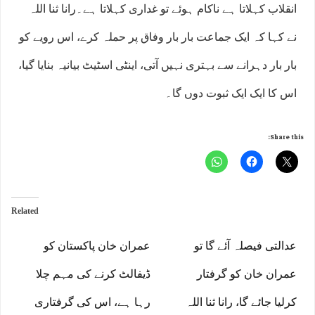
انقلاب کہلاتا ہے ناکام ہوئے تو غداری کہلاتا ہے۔رانا ثنا اللہ
نے کہا کہ ایک جماعت بار بار وفاق پر حملہ کرے، اس رویے کو
بار بار دہرانے سے بہتری نہیں آتی، اینٹی اسٹیٹ بیانیہ بنایا گیا،
اس کا ایک ایک ثبوت دوں گا۔
Share this:
Related
عدالتی فیصلہ آئے گا تو
عمران خان پاکستان کو
عمران خان کو گرفتار
ڈیفالٹ کرنے کی مہم چلا
کرلیا جائے گا، رانا ثنا اللہ
رہا ہے، اس کی گرفتاری