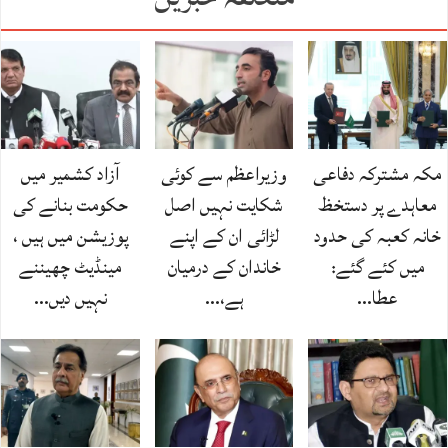
مکہ مشترکہ دفاعی
وزیراعظم سے کوئی
آزاد کشمیر میں
معاہدے پر دستخظ
شکایت نہیں اصل
حکومت بنانے کی
خانہ کعبہ کی حدود
لڑائی ان کے اپنے
پوزیشن میں ہیں ،
میں کئے گئے:
خاندان کے درمیان
مینڈیٹ چھیننے
عطا…
ہے،…
نہیں دیں…