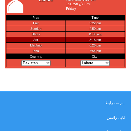
ہم سے رابطہ
کاپی رائٹس