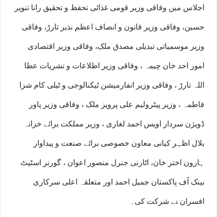
اجلاس میں وفاقی وزیر قومی غذائی تحفظ و تحقیق رانا تنویر
حسین، وفاقی وزیر قانون و انصاف اعظم نذیر تارڑ، وفاقی
وزیر موسمیاتی تبدیلی مصدق ملک، وفاقی وزیر اقتصادی
امور احد خان چیمہ ، وفاقی وزیر اطلاعات و نشریات عطا
اللہ تارڑ ، وفاقی وزیر انفارمیشن ٹیکنالوجی و ٹیلی کام شزا
فاطمہ ، وزیر پیٹرولیم علی پرویز ملک ، وفاقی وزیر پاور
ڈویژن سردار اویس احمد لغاری ، وزیر مملکت برائے خزانہ
بلال اظہر کیانی معاون خصوصی برائے صنعت و پیداوار
ہارون اختر خان، اٹارنی جنرل منصور اعوان ، گورنر اسٹیٹ
بینک آف پاکستان جمیل احمد اور متعلقہ اعلی سرکاری
افسران نے شرکت کی۔