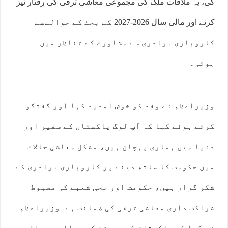
کی، یہ ملاقات ملک کی مجموعی معاشی ترقی کی رفتار تیز
کرنے اور مالی سال 2026-2027 کے بجٹ کے حوالےسے
کاروباری برادری سے مشاورت کے تناظر میں
ہوئی۔
وزیراعظم نے وفد کو خوش آمدید کہا اور گفتگو
کرتے ہوئے کہا کہ آپ لوگ پاکستان کے سفیر اور
دنیا میں ہماری پہچان ہیں، مشکل معاشی حالات
میں حکومت کا ساتھ دینے پر کاروباری برادری کے
شکر گزار ہیں، حکومت اور نجی شعبے کی مضبوط
شراکت داری معاشی ترقی کی ضمانت ہے۔وزیراعظم
نے کہا کہ پاکستان کی معیشت کے حوالے سے پالیسی