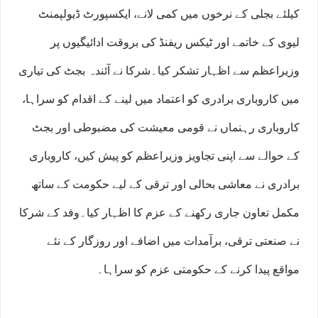
کیلئے بجلی کے نرخوں میں کمی لانے، ایکسپورٹ ڈیولپمنٹ
لیوی کے خاتمے اور ٹیکس ریفنڈ کی بروقت ادائیگیوں پر
وزیراعظم سے اظہار تشکر کیا۔شرکا نے آئندہ بجٹ کی تیاری
میں کاروباری برادری کو اعتماد میں لینے کے اقدام کو سراہا،
کاروباری رہنماں نے قومی معیشت کی مضبوطی اور بجٹ
کے حوالے سے اپنی تجاویز وزیراعظم کو پیش کیں، کاروباری
برادری نے معاشی بحالی اور ترقی کے لیے حکومت کے ساتھ
مکمل تعاون جاری رکھنے کے عزم کا اظہار کیا۔وفد کے شرکا
نے صنعتی ترقی، برآمدات میں اضافے اور روزگار کے نئے
مواقع پیدا کرنے کے حکومتی عزم کو سراہا۔