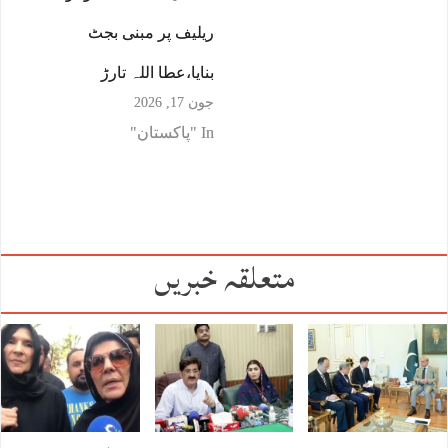
ریلیف پر مبنی بجٹ
بنایا،عطا اللہ تارڑ
جون 17, 2026
In "پاکستان"
متعلقہ خبریں