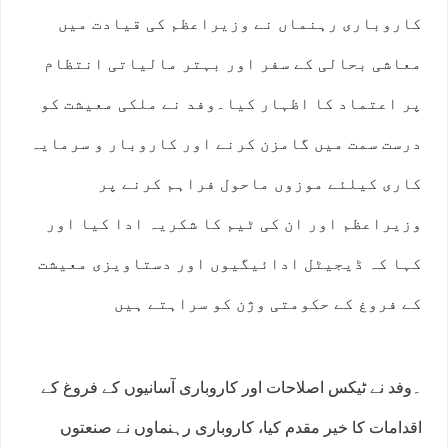
کاروباری رہنماں نے وزیراعظم کی قیادت میں
معاشی بحالی کے سفر اور بہتر مالیاتی انتظام
پر اعتماد کا اظہار کیا۔وفد نے ملکی معیشت کو
درست سمت میں گامزن کرنے اور کاروبار و سرمایہ
کاری کیلئے موزوں ماحول فراہم کرنے پر
وزیراعظم اور ان کی ٹیم کا شکریہ ادا کیا اور
کہا کہ ڈیجیٹل ادائیگیوں اور دستاویزی معیشت
کے فروغ کے حکومتی وژن کو سراہتے ہیں
۔وفد نے ٹیکس اصلاحات اور کاروباری آسانیوں کے فروغ کے
اقدامات کا خیر مقدم کیا، کاروباری رہنماوں نے صنعتوں