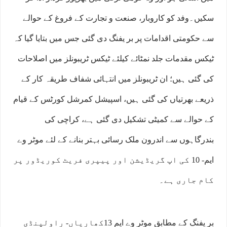
سکیں۔وفد کو کاروبار، صنعت و تجارت کے فروغ کے حوالے
سے حکومتی اقدامات پر بر یفنگ دی گئی جس میں بتایا گیا کہ
ٹیکس مقدمات جلد نمٹائے کیلئے ٹیکس ٹریبونلز میں اصلاحات
کی گئی ہیں؛ ان ٹریبونلز میں انتہائی شفاف طریقہ کار کے
ذریعے بھرتیاں کی گئی ہیں، اسپیشل کمرشل کورٹس کے قیام
کے حوالے سے کمیٹی تشکیل دی گئی ہے، کراچی کی
بندرگاہوں سے اندرون ملک رسائی بہتر بنانے کے لئے موٹر وے
ایم- 10 کی اپ گریڈیشن اور پیپری فریٹ کوریڈور پر
کام جاری ہے۔
بر یفنگ کے مطابق موٹر وے ایم 13کھاریاں- راولپنڈی