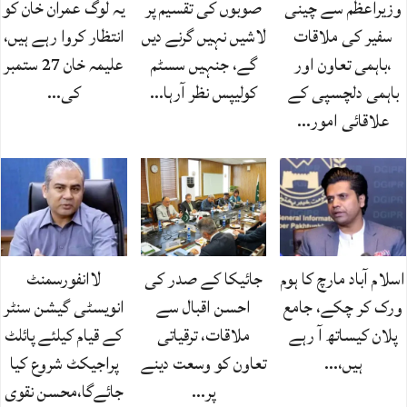
وزیراعظم سے چینی
صوبوں کی تقسیم پر
یہ لوگ عمران خان کو
سفیر کی ملاقات
لاشیں نہیں گرنے دیں
انتظار کروا رہے ہیں،
،باہمی تعاون اور
گے، جنہیں سسٹم
علیمہ خان 27 ستمبر
باہمی دلچسپی کے
کولیپس نظر آرہا…
کی…
علاقائی امور…
اسلام آباد مارچ کا ہوم
جائیکا کے صدر کی
لاانفورسمنٹ
ورک کر چکے، جامع
احسن اقبال سے
انویسٹی گیشن سنٹر
پلان کیساتھ آ رہے
ملاقات، ترقیاتی
کے قیام کیلئے پائلٹ
ہیں،…
تعاون کو وسعت دینے
پراجیکٹ شروع کیا
پر…
جائےگا،محسن نقوی