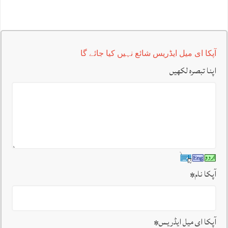
آپکا ای میل ایڈریس شائع نہیں کیا جائے گا
اپنا تبصرہ لکھیں
آپکا نام
*
آپکا ای میل ایڈریس
*