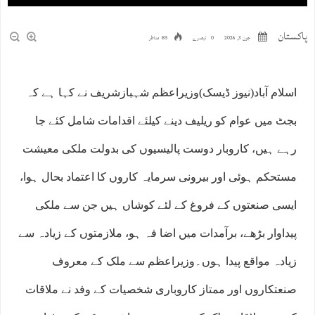
پاکستان
جون 3, 2026
0 تبصرے
85 مناظر
اسلام آباد(نیوز ڈیسک)وزیراعظم شہبازشریف نے کہا ہے کہ
بجٹ میں عوام کو ریلیف دینے کیلئے اقدامات شامل کئے جا
رہے ہیں، کاروبار دوست پالیسیوں کی بدولت ملکی معیشت
مستحکم ہوئی اور بیرونی سرمایہ کاروں کا اعتماد بحال ہوا،
ایسی صنعتوں کے فروغ کے لئے کوشاں ہیں جن سے ملکی
پیداوار بڑھے، برآمدات میں اضا فہ ہو، ملازمتوں کے زیادہ سے
زیادہ مواقع پیدا ہوں۔وزیراعظم سے ملک کے معروف
صنعتکاروں اور ممتاز کاروباری شخصیات کے وفد نے ملاقات