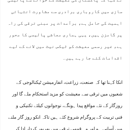
سازی میں کاروباری برادری سے مشاورت انتہائی
اہمیت کی حامل ہے، برآمدات پر مبنی ترقی کی راہ
پر گامزن ہیں، یہی ہماری معاشی پالیسی کا محور
ہے، غیر رسمی معیشت کو ٹیکس نیٹ میں لانے کے لیے
اقدامات کئے جا رہے ہیں۔
انکا کہنا تھا کہ صنعت، زراعت، انفارمیشن ٹیکنالوجی کے
شعبوں میں ترقی سے معیشت کو مزید استحکام ملے گا اور
روزگار کے نئے مواقع پیدا ہونگے، نوجوانوں کیلئے تکنیکی و
فنی تربیت کے پروگرام شروع کئے ہیں تاکہ انکو روز گار ملنے
میں آسانی ہو اور وہ قومی ترقی میں بھرپور کردار ادا کر