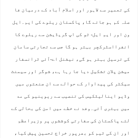
کی تعمیر سے لاہور اور اسلام آباد کے درمیان فا
صلہ کم ہو جائے گا، پاکستان ریلوے کی ایم۔ایل
ون اور ایم ایل- ٹو کی اپ گریڈیشن سے ریلوے کا
انفرااسٹرکچر بہتر ہو گا جس سے تجارتی سامان
کی ترسیل بہتر ہو گی، نیشنل اے-آئی ٹرانسفار
میشن پلان تشکیل دیا جا رہا ہے، شوگر اور سیمنٹ
سیکٹر کی پیداوار کے حوالے سے ان صنعتوں میں
وڈیو اینالیٹکیس کی تنصیب سے ریوینیو کی مد
میں بہتری آئی۔وفد نے خطے میں امن کی بحالی کے
لئے پاکستان کی سفارتی کوششوں پر وزیراعظم
اور ان کی ٹیم کو بھرپور خراج تحسین پیش کیا،