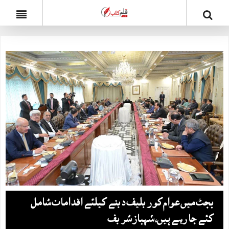
بجٹ میں عوام کو ریلیف دینے کیلئے اقدامات شامل
کئے جا رہے ہیں، شہباز شریف