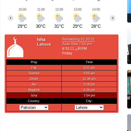
10:00
11:00
12:00
13:00
14:00
15:00
1
‹
›
29°C
30°C
31°C
29°C
28°C
30°C
2