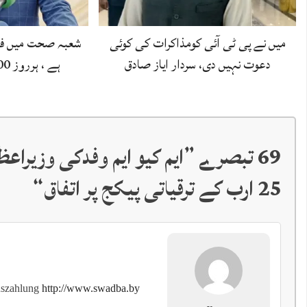
میں نے پی ٹی آئی کومذاکرات کی کوئی
شعبہ صحت میں ف
دعوت نہیں دی، سردار ایاز صادق
ہے ، ہرروز 300 بچے جان کی…
69 تبصرے ”
ایم کیو ایم وفدکی وزیراع
25 ارب کے ترقیاتی پیکج پر اتفاق
“
uszahlung
http://www.swadba.by