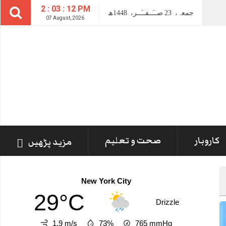
2 : 03 : 13 PM
جمعہ،
23
صــَــفــَــر،
1448ھ
07 August, 2026
کاروبار
صحت و تعلیم
مزید پڑھیں
New York City
29°C
Drizzle
1.9 m/s
73%
765
mmHg