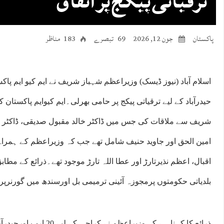
ترقیاتی پیکج پر اتفاق
پاکستان
جون 12, 2026
69 تبصرے
183 مناظر
اسلام آباد (نیوز ڈیسک) وزیراعظم شہباز شریف نے ایم کیو ایم پاک
حیدرآباد کے لیے ترقیاتی پیکج پر حامی بھرلی۔ایم کیوایم پاکستان
شریف سے ملاقات کی جس میں ڈاکٹر خالد مقبول صدیقی، ڈاکٹر 
امین الحق اور جاوید حنیف شامل تھے جب کہ وزیراعظم کے ہمراہ اس
اقبال، اعظم نذیرتارڑ اور عطا اللہ تارڑ موجود تھے۔ذرائع کے مطابق
بلدیاتی حکومتوں پرمجوزہ آئینی ترمیمی بل اورسندھ میں گورنرپ