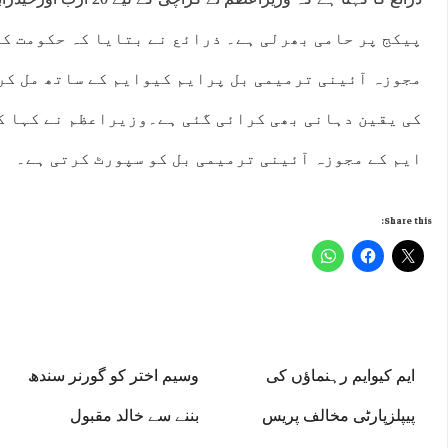
پیکج پر حامی بھرلی ہے۔ ذرائع نے بتایا کہ حکومت کی
مجوزہ آئینی ترمیمی بل پرایم کیوایم کے ساتھ مل کر
کی یقین دہانی بھی کرائی گئی ہے۔وزیراعظم نے کہا کہ
ایم کے مجوزہ آئینی ترمیمی بل کو سپورٹ کرتی ہے۔
Share this:
ایم کیوایم رہنماﺅں کی
وسیم اختر کو گورنر سندھ
پیپلزپارٹی مخالف پریس
بننے سے خالد مقبول