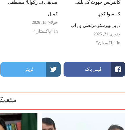
کانفرنس جھوٹ کے پلندہ
صدیقی نے رکوایا‘ مصطفی
کے سوا کچھ
کمال
جولائ 13, 2026
نہیں،بیرسٹرمرتضی وہاب
In "پاکستان"
جنوري 31, 2025
In "پاکستان"
فیس بک
ٹویٹر
متعلق