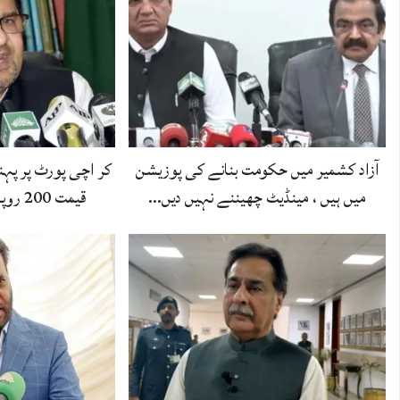
آزاد کشمیر میں حکومت بنانے کی پوزیشن
کر اچی پورٹ پر پہ
میں ہیں ، مینڈیٹ چھیننے نہیں دیں…
قیمت 200 روپے ہوتی ہے،مفتاح…