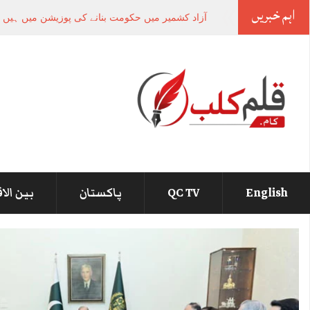
اہم خبریں
کر اچی پورٹ پر
-
English
QC TV
پاکستان
بین الا