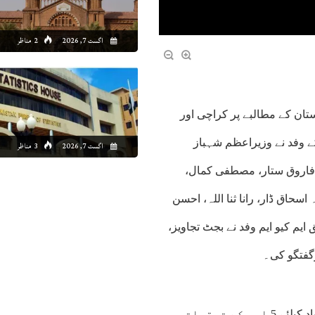
اگست 7, 2026
2 مناظر
ستان کے مطالبے پر کراچی اور
 کے وفد نے وزیراعظم شہباز
اگست 7, 2026
3 مناظر
فاروق ستار، مصطفی کمال،
حاق ڈار، رانا ثنا اللہ، احسن
 ایم کیو ایم وفد نے بجٹ تجاویز،
رگفتگو کی۔
ذرائع کا کہنا ہے کہ وزیراعظم نے کراچی کے لیے 20 ارب اورحیدرآباد کیلئے 5 ارب کے ترقیاتی