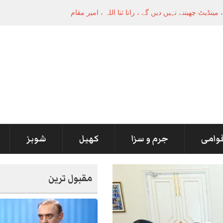
قوامی
جرم و سزا
کھیل
شوبز
مقبول ترین