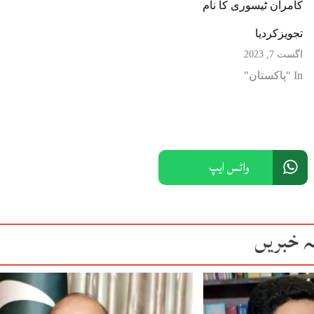
کامران ٹیسوری کا نام
تجویزکردیا
اگست 7, 2023
In "پاکستان"
واٹس ایپ
ہ خبریں