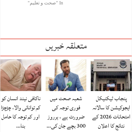
In "صحت و تعلیم"
متعلقہ خبریں
پنجاب ٹیکنیکل
شعبہ صحت میں
ناکافی نیند انسان کو
ایجوکیشن کا سالانہ
فوری توجہ کی
کم توانائی والا، چڑچڑا
امتحانات 2026 کے
ضرورت ہے ، ہرروز
اور کم توجہ کا حامل
نتائج کا اعلان
300 بچے جان کی…
بنا…