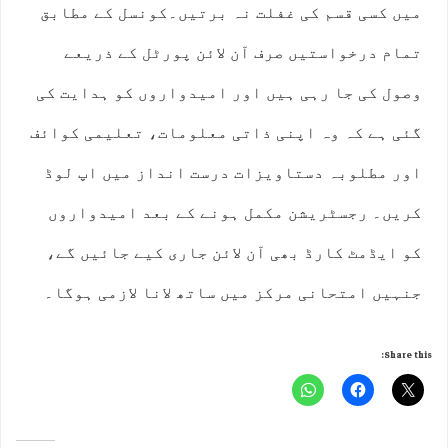
میں کسی قسم کی غفلت نہ برتیں۔کونسل کے مطابق
تمام درخواستیں صرف آن لائن پورٹل کے ذریعے
وصول کی جا رہی ہیں اور امیدواروں کو ہدایت کی
گئی ہے کہ وہ اپنی ذاتی معلومات، تعلیمی کوائف
اور مطلوبہ دستاویزات درست انداز میں اپ لوڈ
کریں۔ رجسٹریشن مکمل ہونے کے بعد امیدواروں
کو ایڈمٹ کارڈ بھی آن لائن جاری کیے جائیں گے،
جنہیں امتحانی مرکز میں ساتھ لانا لازمی ہوگا۔
Share this: