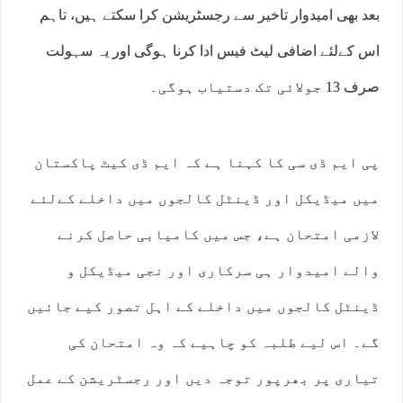
بعد بھی امیدوار تاخیر سے رجسٹریشن کرا سکتے ہیں، تاہم
اس کےلئے اضافی لیٹ فیس ادا کرنا ہوگی اور یہ سہولت
صرف 13 جولائی تک دستیاب ہوگی۔
پی ایم ڈی سی کا کہنا ہے کہ ایم ڈی کیٹ پاکستان
میں میڈیکل اور ڈینٹل کالجوں میں داخلے کےلئے
لازمی امتحان ہے، جس میں کامیابی حاصل کرنے
والے امیدوار ہی سرکاری اور نجی میڈیکل و
ڈینٹل کالجوں میں داخلے کے اہل تصور کیے جائیں
گے۔ اس لیے طلبہ کو چاہیے کہ وہ امتحان کی
تیاری پر بھرپور توجہ دیں اور رجسٹریشن کے عمل