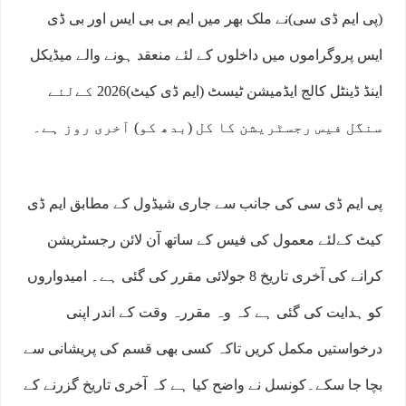
(پی ایم ڈی سی)نے ملک بھر میں ایم بی بی ایس اور بی ڈی
ایس پروگراموں میں داخلوں کے لئے منعقد ہونے والے میڈیکل
اینڈ ڈینٹل کالج ایڈمیشن ٹیسٹ (ایم ڈی کیٹ)2026 کےلئے
سنگل فیس رجسٹریشن کا کل (بدھ کو) آخری روز ہے۔
پی ایم ڈی سی کی جانب سے جاری شیڈول کے مطابق ایم ڈی
کیٹ کےلئے معمول کی فیس کے ساتھ آن لائن رجسٹریشن
کرانے کی آخری تاریخ 8 جولائی مقرر کی گئی ہے۔ امیدواروں
کو ہدایت کی گئی ہے کہ وہ مقررہ وقت کے اندر اپنی
درخواستیں مکمل کریں تاکہ کسی بھی قسم کی پریشانی سے
بچا جا سکے۔کونسل نے واضح کیا ہے کہ آخری تاریخ گزرنے کے