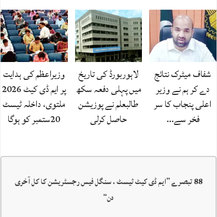
شفاف میٹرک نتائج
لاہوربورڈ کی تاریخ
وزیراعظم کی ہدایت
دے کر ہم نے وزیر
میں پہلی دفعہ سکھ
پر ایم ڈی کیٹ 2026
اعلی پنجاب کا سر
طالبعلم نے پوزیشن
ملتوی، داخلہ ٹیسٹ
فخر سے…
حاصل کرلی
20ستمبر کو ہوگا
88 تبصرے ”
ایم ڈی کیٹ ٹیسٹ ، سنگل فیس رجسٹریشن کا کل آخری
دن
“