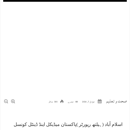
صحت و تعلیم
جولائ 7, 2026
88 تبصرے
185 مناظر
اسلام آباد (ہیلتھ رپورٹر )پاکستان میڈیکل اینڈ ڈینٹل کونسل