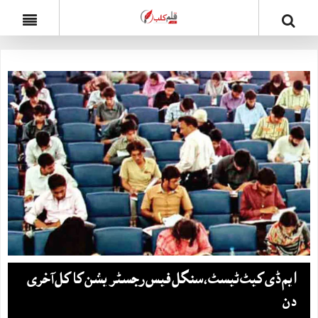
ایم ڈی کیٹ ٹیسٹ ، سنگل فیس رجسٹریشن کا کل آخری
دن