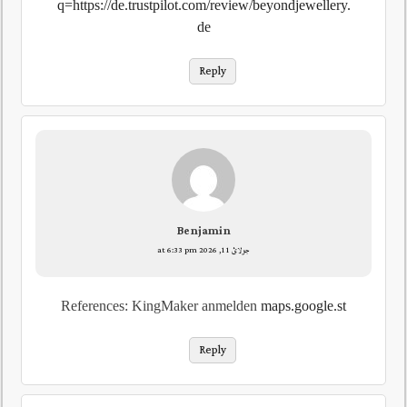
q=https://de.trustpilot.com/review/beyondjewellery.
de
Reply
Benjamin
جولائ 11, 2026 at 6:33 pm
References: KingMaker anmelden
maps.google.st
Reply