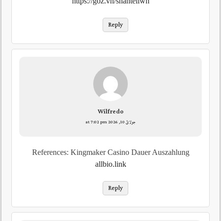
https://goz.vn/shantellwh
Reply
Wilfredo
جولائ 10, 2026 at 7:02 pm
References: Kingmaker Casino Dauer Auszahlung
allbio.link
Reply