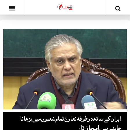
ایران کے ساتھ دوطرفہ تعاون تمام شعبوں میں بڑھانا
چاہتے ہیں، اسحاق ڈار