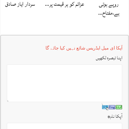
روپے ہوتی
عزائم کو ہر قیمت پر…
سردار ایاز صادق
ہے،مفتاح…
آپکا ای میل ایڈریس شائع نہیں کیا جائے گا
اپنا تبصرہ لکھیں
آپکا نام
*