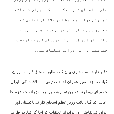
خارجہ اسحاق ڈار نے کہا ہے کہ ایران کے ساتھ
تجارتی عوامی روابط اور علاقائی تعاون کے
شعبوں میں تعاون کو فروغ دینا چاہتے ہیں،
پاکستان اور ایران کے درمیان گہرے تاریخی،
ثقافتی اور برادرانہ تعلقات ہیں۔
دفترخارجہ سے جاری بیان کے مطابق اسحاق ڈار سے ایران
کیلئے نامزد سفیر عمران احمد صدیقی نے ملاقات کی، ایران
کے ساتھ دوطرفہ تعاون تمام شعبوں میں بڑھانے کے عزم کا
اعادہ کیا گیا۔ نائب وزیراعظم اسحاق ڈار نے پاکستان اور
ایران کے ثقافتی اور برادرانہ تعلقات کو اجا گر کیا، دو طرفہ