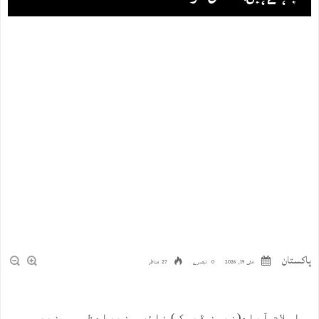
پاکستان
مئی 19, 2026
0 تبصرے
27 مناظر
اسلام آباد(نیوز ڈیسک ) نائب وزیراعظم و وزیر