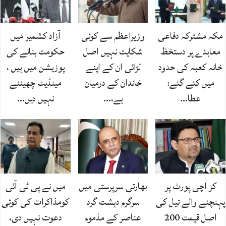
مکہ مشترکہ دفاعی
وزیراعظم سے کوئی
آزاد کشمیر میں
معاہدے پر دستخظ
شکایت نہیں اصل
حکومت بنانے کی
خانہ کعبہ کی حدود
لڑائی ان کے اپنے
پوزیشن میں ہیں ،
میں کئے گئے:
خاندان کے درمیان
مینڈیٹ چھیننے
عطا…
ہے،…
نہیں دیں…
کر اچی پورٹ پر
بھارتی سرپرستی میں
میں نے پی ٹی آئی
پہنچنے والے تیل کی
سرگرم دہشت گرد
کومذاکرات کی کوئی
اصل قیمت 200
عناصر کے مذموم
دعوت نہیں دی،