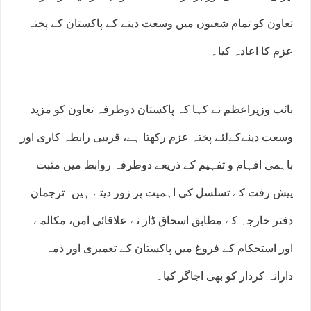
تعاون کو تمام شعبوں میں وسعت دینے کے پاکستان کے پختہ
عزم کا اعادہ کیا۔
نائب وزیراعظم نے کہا کہ پاکستان دوطرفہ تعاون کو مزید
وسعت دینےکےلئے پختہ عزم رکھتا ہے، قریبی رابطہ کاری اور
باہمی افہام و تفہیم کے ذریعے دوطرفہ روابط میں مثبت
پیش رفت کے تسلسل کی اہمیت پر زور دیتے ہیں۔ترجمان
دفتر خارجہ کے مطابق اسحاق ڈار نے علاقائی امن، مکالمے
اور استحکام کے فروغ میں پاکستان کے تعمیری اور ذمہ
دارانہ کردار کو بھی اجاگر کیا۔