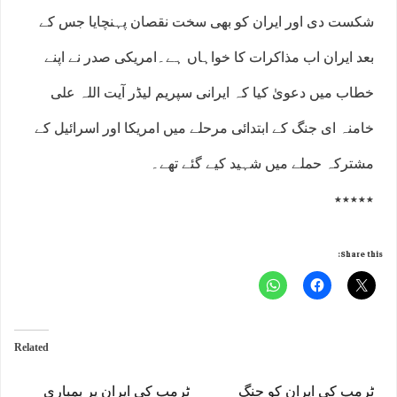
شکست دی اور ایران کو بھی سخت نقصان پہنچایا جس کے
بعد ایران اب مذاکرات کا خواہاں ہے۔امریکی صدر نے اپنے
خطاب میں دعویٰ کیا کہ ایرانی سپریم لیڈر آیت اللہ علی
خامنہ ای جنگ کے ابتدائی مرحلے میں امریکا اور اسرائیل کے
مشترکہ حملے میں شہید کیے گئے تھے۔
٭٭٭٭٭
Share this:
Related
ٹرمپ کی ایران کو جنگ
ٹرمپ کی ایران پر بمباری