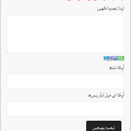
اپنا تبصرہ لکھیں
آپکا نام
*
آپکا ای میل ایڈریس
*