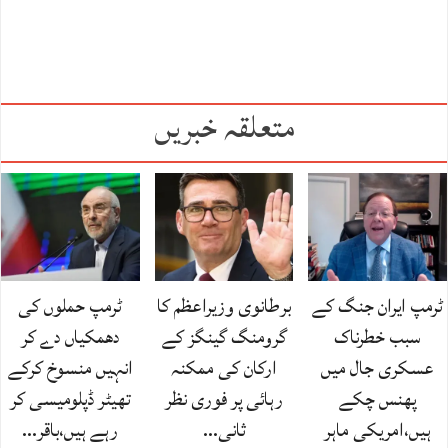
متعلقہ خبریں
ٹرمپ ایران جنگ کے
برطانوی وزیراعظم کا
ٹرمپ حملوں کی
سبب خطرناک
گرومنگ گینگز کے
دھمکیاں دے کر
عسکری جال میں
ارکان کی ممکنہ
انہیں منسوخ کرکے
پھنس چکے
رہائی پر فوری نظر
تھیٹر ڈپلومیسی کر
ہیں،امریکی ماہر
ثانی…
رہے ہیں،باقر…