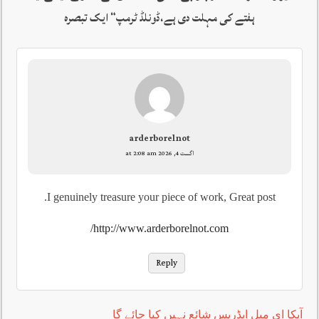
ہفتے کی مہلت دی ہے،ڈونلڈ ٹرمپ
“ ایک تبصرہ
arderborelnot
اگست 4, 2026 at 2:08 am
I genuinely treasure your piece of work, Great post.
http://www.arderborelnot.com/
Reply
آپکا ای میل ایڈریس شائع نہیں کیا جائے گا