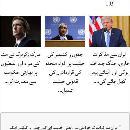
کا…
ایران سے مذاکرات
جموں و کشمیر کی
مارک زکربرگ نے میٹا
جاری، جنگ جلد ختم
حیثیت پر اقوام متحدہ
کے مواد اور غلطیوں
ہوگی اور آبنائے ہرمز
کی قراردادوں کی
پر بھارتی حکومت
کھل جائے گی،…
قانونی حیثیت
سے معذرت کر…
تبدیل…
”
ایران مذاکرات کا خواہاں ہے، علی خامنہ ای کے جنازے کیلئے ایک