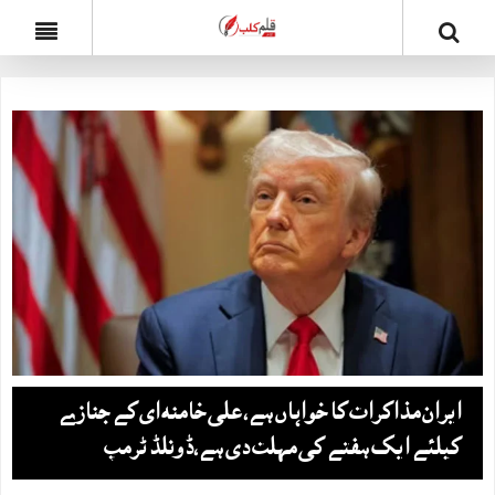
ایران مذاکرات کا خواہاں ہے، علی خامنہ ای کے جنازے
کیلئے ایک ہفتے کی مہلت دی ہے،ڈونلڈ ٹرمپ