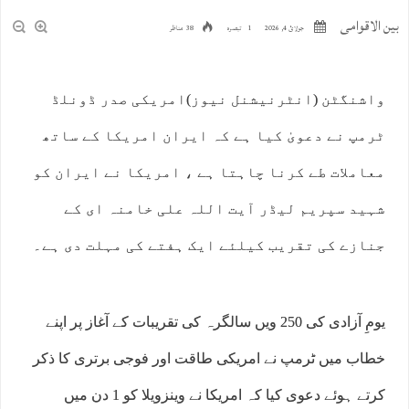
بین الاقوامی
جولائ 4, 2026
1 تبصرہ
38 مناظر
واشنگٹن (انٹرنیشنل نیوز)امریکی صدر ڈونلڈ
ٹرمپ نے دعویٰ کیا ہے کہ ایران امریکا کے ساتھ
معاملات طے کرنا چاہتا ہے ، امریکا نے ایران کو
شہید سپریم لیڈر آیت اللہ علی خامنہ ای کے
جنازے کی تقریب کیلئے ایک ہفتے کی مہلت دی ہے۔
یومِ آزادی کی 250 ویں سالگرہ کی تقریبات کے آغاز پر اپنے
خطاب میں ٹرمپ نے امریکی طاقت اور فوجی برتری کا ذکر
کرتے ہوئے دعوی کیا کہ امریکا نے وینزویلا کو 1 دن میں