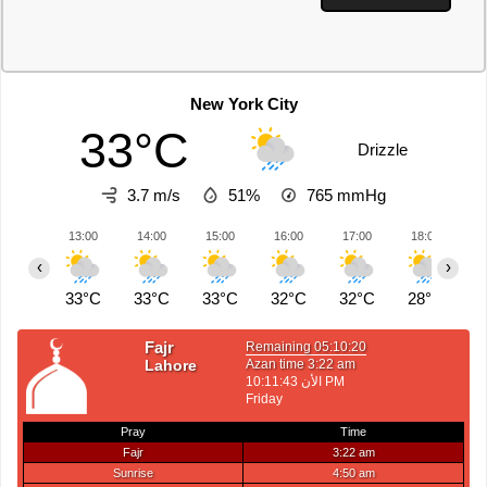
New York City
33°C
Drizzle
3.7 m/s
51%
765
mmHg
13:00
14:00
15:00
16:00
17:00
18:00
1
‹
›
33°C
33°C
33°C
32°C
32°C
28°C
2