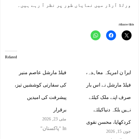
ورلڈ آرڈر میں نمایاں طور پر نظر آ رہے ہیں۔
Share this:
Related
ایرا ن امریکہ معاہدہ،
فیلڈ مارشل عاصم منیر
فیلڈ مارشل نے اس بار
کی سفارتی کوششیں تیز،
صرف اپنے ملک کیلئے
پیشرفت کی امیدیں
نہیں بلکہ دنیاکیلئے
برقرار
مئی 23, 2026
کردکھایا، محسن نقوی
In "پاکستان"
جون 15, 2026