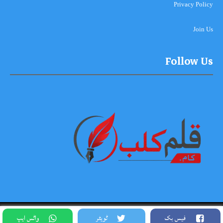
Privacy Policy
Join Us
Follow Us
Copyright © 2026-2027, Qalam Club All Rights Reserved. Theme
فیس بک
ٹویٹر
واٹس ایپ
Designed By Siddique Meo #03334456813