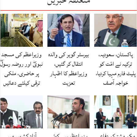
پاکستان، سعودیہ،
بیرسٹر گوہر کی والدہ
وزیراعظم کی مسجد
ترکیہ نے امّت کو
انتقال کر گئیں،
نبویۖ اور روضہ رسولۖ
پلیٹ فارم مہیا کردیا،
وزیراعظم کا اظہار
پر حاضری، ملکی
خواجہ آصف
تعزیت
ترقی کیلئے دعائیں
مکہ مشترکہ دفاعی
وزیراعظم سے کوئی
آزاد کشمیر میں