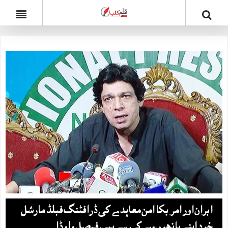
ایران اور امریکا امن معاہدے کی ڈرافٹنگ فیلڈ مارشل
خود اپنے ہاتھوں سے کر رہے ہیں، فیصل واوڈا