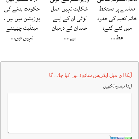
معاہدے پر دستخظ
شکایت نہیں اصل
حکومت بنانے کی
خانہ کعبہ کی حدود
لڑائی ان کے اپنے
پوزیشن میں ہیں ،
میں کئے گئے:
خاندان کے درمیان
مینڈیٹ چھیننے
عطا…
ہے،…
نہیں دیں…
آپکا ای میل ایڈریس شائع نہیں کیا جائے گا
اپنا تبصرہ لکھیں