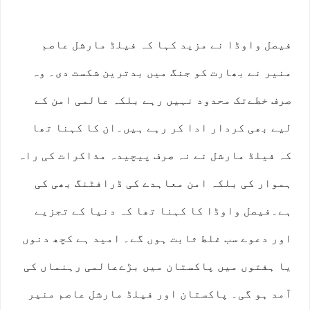
فیصل واوڈا نے مزید کہا کہ فیلڈ مارشل عاصم
منیر نے بھارت کو جنگ میں بدترین شکست دی۔ وہ
صرف خطےتک محدود نہیں رہے بلکہ عالمی امن کے
لیے بھی کردار ادا کر رہے ہیں۔ان کا کہنا تھا
کہ فیلڈ مارشل نے نہ صرف پیچیدہ مذاکرات کی راہ
ہموار کی بلکہ امن معاہدے کی ڈرافٹنگ بھی کی
ہے۔فیصل واوڈا کا کہنا تھا کہ دنیا کے تجزیے
اور دعوے سب غلط ثابت ہوں گے۔ امید ہے کچھ دنوں
یا ہفتوں میں پاکستان میں بڑےعالمی رہنماں کی
آمد ہو گی۔ پاکستان اور فیلڈ مارشل عاصم منیر