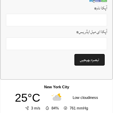
آپکا نام
*
آپکا ای میل ایڈریس
*
New York City
25°C
Low cloudiness
3 m/s
84%
761
mmHg