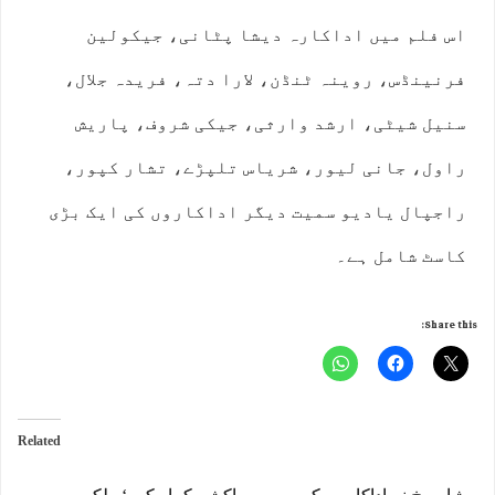
اس فلم میں اداکارہ دیشا پٹانی، جیکولین
فرنینڈس، روینہ ٹنڈن، لارا دتہ، فریدہ جلال،
سنیل شیٹی، ارشد وارثی، جیکی شروف، پاریش
راول، جانی لیور، شریاس تلپڑے، تشار کپور،
راجپال یادیو سمیت دیگر اداکاروں کی ایک بڑی
کاسٹ شامل ہے۔
Share this:
Related