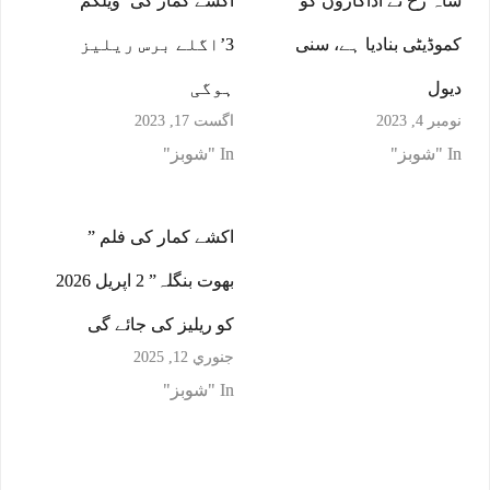
شاہ رخ نے اداکاروں کو
اکشے کمار کی ‘ویلکم
کموڈیٹی بنادیا ہے، سنی
3’اگلے برس ریلیز
دیول
ہوگی
نومبر 4, 2023
اگست 17, 2023
In "شوبز"
In "شوبز"
اکشے کمار کی فلم ”
بھوت بنگلہ” 2 اپریل 2026
کو ریلیز کی جائے گی
جنوري 12, 2025
In "شوبز"