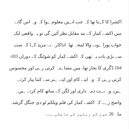
اکشرا کا کہنا تھا کہ جب انہیں معلوم ہوا کہ وہ اس گانے
میں اکشے کمار کے مد مقابل نظر آئیں گی تو یہ واقعی ایک
خواب پورا ہونے والا لمحہ تھا۔اداکارہ نے مزید کہا کہ سب
سے بڑی بات یہ تھی کہ اکشے کمار کو شوٹنگ کے دوران 103-
104 ڈگری کا بخار تھا، میں مشاہدہ کرتی رہی اور محسوس
کرتی رہی کہ وہ اپنے کام اور اپنے ہنر سے کتنا پیار کرتے
ہیں، وہ بہت ذمہ داری اور لگن کے ساتھ کام کرتے ہیں۔
واضح رہے کہ اکشے کمار کی فلم ویلکم ٹو دی جنگل گزشتہ
ماہ 26 جون کو ریلیز کی جاچکی ہے۔