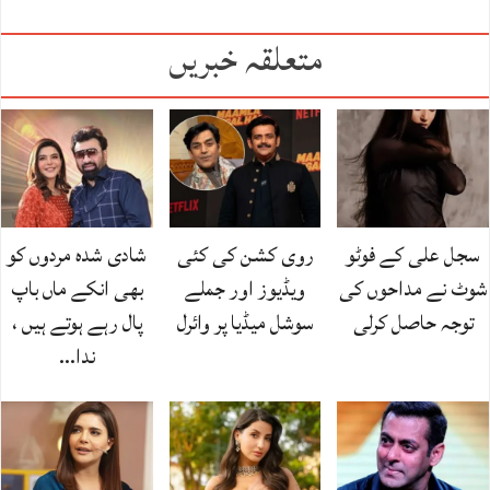
متعلقہ خبریں
سجل علی کے فوٹو
روی کشن کی کئی
شادی شدہ مردوں کو
شوٹ نے مداحوں کی
ویڈیوز اور جملے
بھی انکے ماں باپ
توجہ حاصل کرلی
سوشل میڈیا پر وائرل
پال رہے ہوتے ہیں ،
ندا…