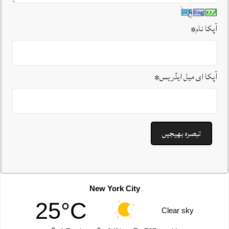
آپکا نام
*
آپکا ای میل ایڈریس
*
New York City
25°C
Clear sky