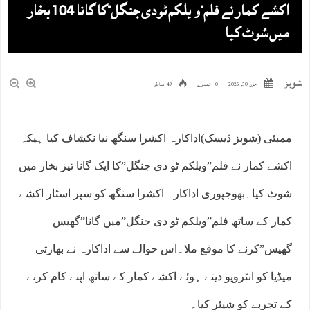
اکشے کمار نے فلم”ویلکم ٹودی جنگل”کا گانا 104 بخار
میں شوٹ کیا
شوبز
جون 30, 2026
0 تبصرے
49 مناظر
ممبئی (شوبز ڈیسک)اداکارہ اکشرا سنگھ نیا نکشاف کیا ہیکہ
اکشے کمار نے فلم”ویلکم ٹو دی جنگل”کا ایک گانا تیز بخار میں
شوٹ کیا۔بھوجپوری اداکارہ اکشرا سنگھ کو سپر اسٹار اکشے
کمار کے ساتھ فلم”ویلکم ٹو دی جنگل”میں گانا”گھیس
گھیس”کرنے کا موقع ملا۔اس حوالے سے اداکارہ نے بھارتی
میڈیا کو انٹرویو دیتے ہوئے اکشے کمار کے ساتھ اپنے کام کرنے
کے تجربے کو شیئر کیا۔