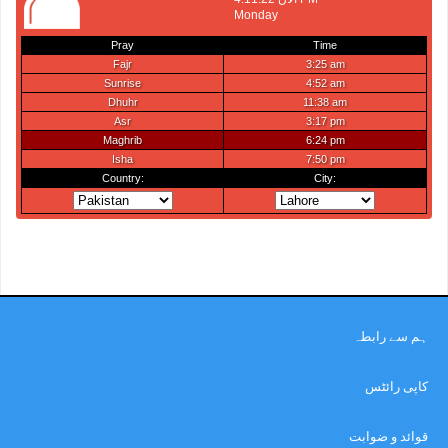
ہم سے رابطہ
کاپی رائٹس
قوائد و ضوابت