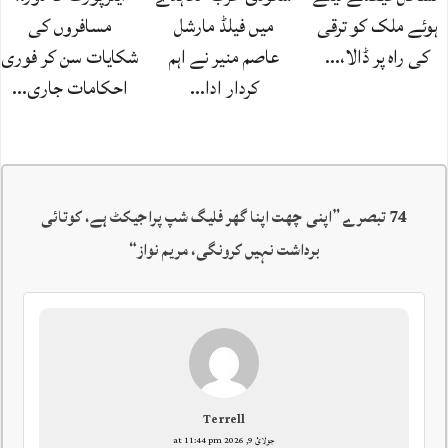
ہوئے ملک کو ترقی
میں فیلڈ مارشل
مسافروں کی
کی راہ پر ڈالا،…
عاصم منیر نے اہم
شکایات سن کر فوری
کردار ادا…
احکامات جاری…
74 تبصرے ”
اپنی چھت اپنا گھر فلیگ شپ پراجیکٹ ہے، کوتائی
برداشت نہیں کرونگی، مریم نواز
“
Terrell
جولائ 9, 2026 at 11:44 pm