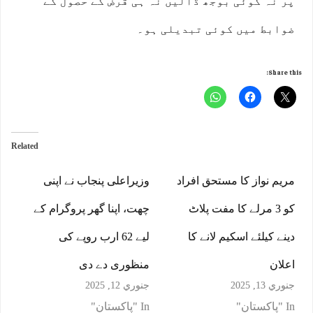
پر نہ کوئی بوجھ ڈالیں نہ ہی قرض کے حصول کے
ضوابط میں کوئی تبدیلی ہو۔
Share this:
Related
مریم نواز کا مستحق افراد
وزیراعلی پنجاب نے اپنی
کو 3 مرلے کا مفت پلاٹ
چھت، اپنا گھر پروگرام کے
دینے کیلئے اسکیم لانے کا
لیے 62 ارب روپے کی
اعلان
منظوری دے دی
جنوري 13, 2025
جنوري 12, 2025
In "پاکستان"
In "پاکستان"