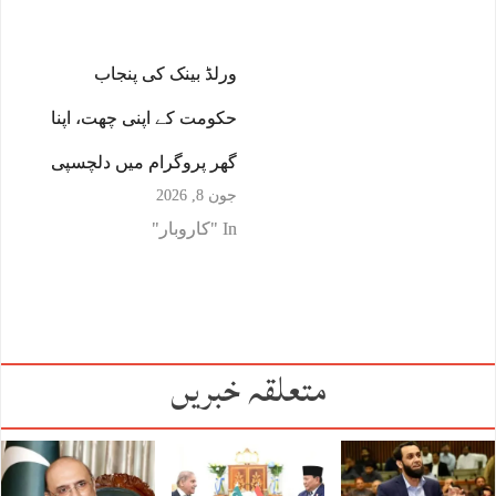
ورلڈ بینک کی پنجاب
حکومت کے اپنی چھت، اپنا
گھر پروگرام میں دلچسپی
جون 8, 2026
In "کاروبار"
متعلقہ خبریں