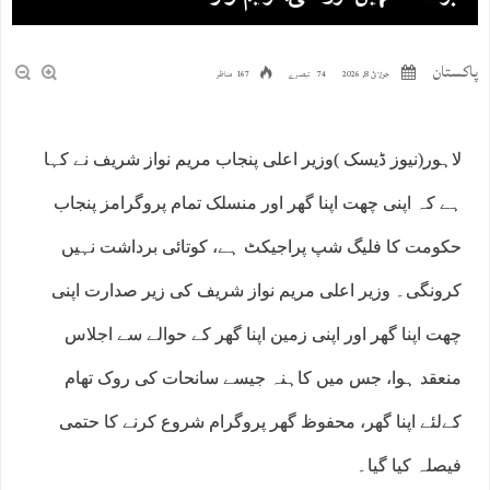
پاکستان
جولائ 8, 2026
74 تبصرے
167 مناظر
لاہور(نیوز ڈیسک )وزیر اعلی پنجاب مریم نواز شریف نے کہا
ہے کہ اپنی چھت اپنا گھر اور منسلک تمام پروگرامز پنجاب
حکومت کا فلیگ شپ پراجیکٹ ہے، کوتائی برداشت نہیں
کرونگی۔ وزیر اعلی مریم نواز شریف کی زیر صدارت اپنی
چھت اپنا گھر اور اپنی زمین اپنا گھر کے حوالے سے اجلاس
منعقد ہوا، جس میں کاہنہ جیسے سانحات کی روک تھام
کےلئے اپنا گھر، محفوظ گھر پروگرام شروع کرنے کا حتمی
فیصلہ کیا گیا۔