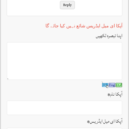
Reply
آپکا ای میل ایڈریس شائع نہیں کیا جائے گا
اپنا تبصرہ لکھیں
آپکا نام
*
آپکا ای میل ایڈریس
*