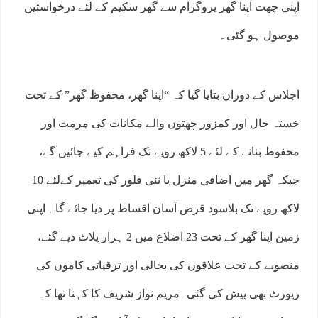
اپنی چھت اپنا گھر پروگرام سے گھر سکیم کے لئے درخواستیں
موصول ہو گئی۔
اجلاس کے دوران بتایا گیا کہ “اپنا گھر، محفوظ گھر” کے تحت
خستہ حال اور کمزور چھتوں والے مکانات کی مرمت اور
محفوظ بنانے کے لئے 5 لاکھ روپے تک فراہم کیے جائیں گے،
جبکہ گھر میں اضافی منزل یا نئی فلور کی تعمیر کےلئے 10
لاکھ روپے تک بلاسود قرض آسان اقساط پر دیا جائے گا۔ اپنی
زمین اپنا گھر کے تحت 23 اضلاع میں 2 ہزار پلاٹ دیے گئے،
منصوبے کے تحت علاقوں کی بحالی اور ترقیاتی کاموں کی
رپورٹ بھی پیش کی گئی۔مریم نواز شریف کا کہنا تھا کہ