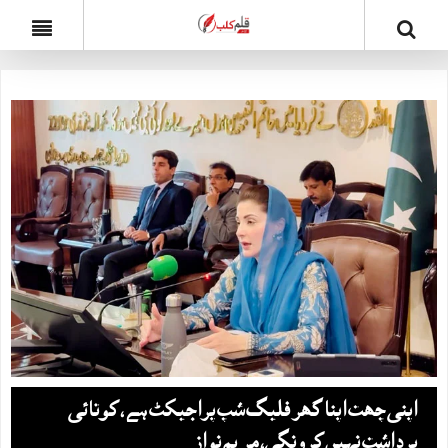
اپنی چھت اپنا گھر فلیگ شپ پراجیکٹ ہے، کوتائی
برداشت نہیں کرونگی، مریم نواز