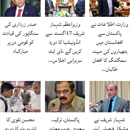
وزارت اطلاعات نے
وزیراعظم شہباز
صدر زرداری کی
پاکستان سے
شریف 17اگست سے
سنگاپور کی قیادت
افغانستان میں
انڈونیشیا کا دورہ
کو قومی دن پر
ہتھیاروں کی مبینہ
کریں گے ،ڈی ایٹ
مبارکباد
سمگلنگ کا افغان
سربراہی اجلاس…
طالبان…
شہباز شریف نے
پاکستان، ترکیہ،
محسن نقوی کا
مشکل فیصلے لیتے
سعودی عرب معاہدے
ایئرپورٹ کا دورہ،