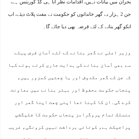
بحران میں بیانات نہیں، اقدامات نظر آنا ہی گڈ گورننس ہے،
جن 2 ہزار بے گھر خاندانوں کو حکومت نے مفت پلاٹ دیئے، اب
انکو گھر بنانے کے لئے قرضہ بھی دیا جائے گا۔
وزیر اعلی نے گھر بنانے کے لئے آسان قرض پہلے
سے بھی آسان بنانے کی ہدایت جاری کرتے ہوئے کہا
کہ جن کے گھر مکدوش اور یا چھتیں کمزور ہیں،
پنجاب حکومت محفوظ اور بہتر بنانے میں معاونت
کرے گی۔ان کا کہنا تھا اپنی چھت اپنا گھر اور
منسلک تمام پروگرامز پنجاب حکومت کا فلیگشپ
پراجیکٹ ہے، کوتائی برداشت نہیں کرونگی، غریب