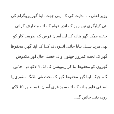
وزیر اعلی نے ہدایت کی کہ اپنی چھت، اپنا گھر پروگرام کی
نئی کیٹیگری تین روز کے اندر عوام کے لئے متعارف کرائی
جائے، جبکہ گھر بنانے کے لیے آسان قرض کے طریقہ کار کو
بھی مزید سہل بنایا جائے۔انہوں نے کہا کہ اپنا گھر، محفوظ
گھر کے تحت کمزور چھتوں والے خستہ حال اور مکدوش
گھروں کو محفوظ بنا کر رینویشن کے لئے 5 لاکھ دیے جائیں
گے، جبکہ اپنا گھر محفوظ گھر کے تحت نئی بلڈنگ سٹوری یا
اضافی فلور بنانے کے لئے سود فری آسان اقساط پر 10 لاکھ
روپے دئیے جائیں گے۔