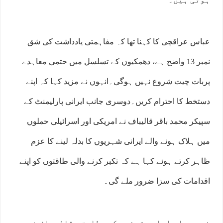
عباس عراقچی کا کہنا تھا کہ مفاہمتی یادداشت کی شق
نمبر 13 واضح ہے، دھمکیوں کے تسلسل میں حتمی معاہدے
پربات چیت شروع نہیں ہوگی۔انہوں نے مزید کہا کہ اپنے
دستخط کا احترام کریں۔دوسری جانب ایرانی پارلیمنٹ کے
سپیکر محمد باقر قالیباف نے امریکی اور اسرائیلی حملوں
میں ہلاک ہونے والے ایرانی شہریوں کا بدلہ لینے کا عزم
ظاہر کرتے ہوئے کہا ہے کہ تکبر کرنے والی طاقتوں کو اپنے
اقدامات کی سزا ضرور ملے گی۔
خبر رساں ادارے تسنیم کے مطابق، قالیباف نے یہ