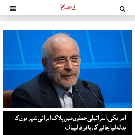
امریکی، اسرائیلی حملوں میں ہلاک ایرانی شہریوں کا
بدلہ لیا جائے گا، باقر قالیباف