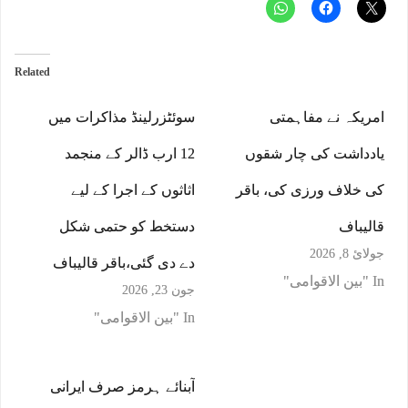
Related
امریکہ نے مفاہمتی
سوئٹزرلینڈ مذاکرات میں
یادداشت کی چار شقوں
12 ارب ڈالر کے منجمد
کی خلاف ورزی کی، باقر
اثاثوں کے اجرا کے لیے
قالیباف
دستخط کو حتمی شکل
جولائ 8, 2026
دے دی گئی،باقر قالیباف
In "بین الاقوامی"
جون 23, 2026
In "بین الاقوامی"
آبنائے ہرمز صرف ایرانی