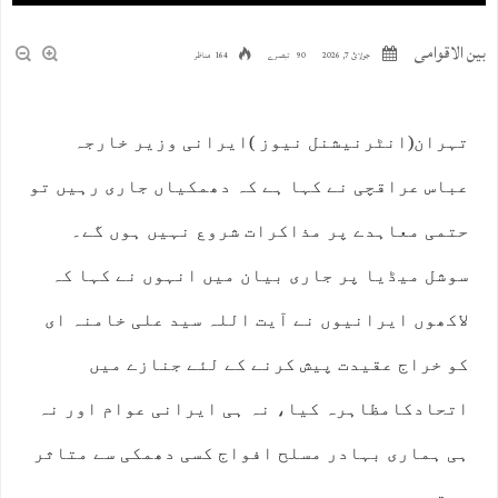
بین الاقوامی
جولائ 7, 2026
90 تبصرے
164 مناظر
تہران(انٹرنیشنل نیوز )ایرانی وزیر خارجہ
عباس عراقچی نے کہا ہے کہ دھمکیاں جاری رہیں تو
حتمی معاہدے پر مذاکرات شروع نہیں ہوں گے۔
سوشل میڈیا پر جاری بیان میں انہوں نے کہا کہ
لاکھوں ایرانیوں نے آیت اللہ سید علی خامنہ ای
کو خراج عقیدت پیش کرنے کے لئے جنازے میں
اتحادکامظاہرہ کیا، نہ ہی ایرانی عوام اور نہ
ہی ہماری بہادر مسلح افواج کسی دھمکی سے متاثر
ہوتی ہیں۔