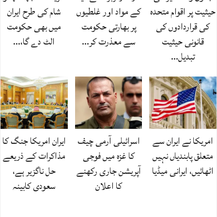
حیثیت پر اقوام متحدہ
کے مواد اور غلطیوں
شام کی طرح ایران
کی قراردادوں کی
پر بھارتی حکومت
میں بھی حکومت
قانونی حیثیت
سے معذرت کر…
الٹ دے گا،…
تبدیل…
امریکا نے ایران سے
اسرائیلی آرمی چیف
ایران امریکا جنگ کا
متعلق پابندیاں نہیں
کا غزہ میں فوجی
مذاکرات کے ذریعے
اٹھائیں، ایرانی میڈیا
آپریشن جاری رکھنے
حل ناگزیر ہے،
کا اعلان
سعودی کابینہ