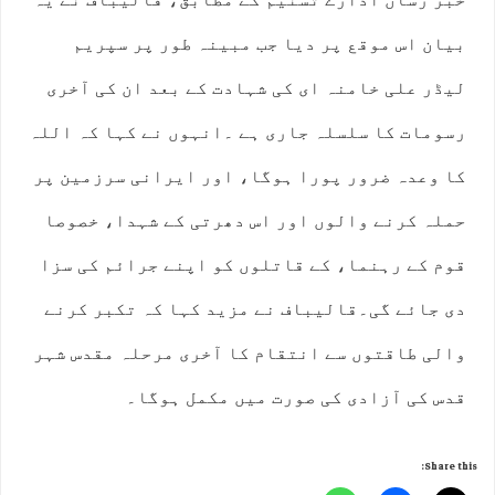
بیان اس موقع پر دیا جب مبینہ طور پر سپریم
لیڈر علی خامنہ ای کی شہادت کے بعد ان کی آخری
رسومات کا سلسلہ جاری ہے ۔انہوں نے کہا کہ اللہ
کا وعدہ ضرور پورا ہوگا، اور ایرانی سرزمین پر
حملہ کرنے والوں اور اس دھرتی کے شہدا، خصوصا
قوم کے رہنما، کے قاتلوں کو اپنے جرائم کی سزا
دی جائے گی۔قالیباف نے مزید کہا کہ تکبر کرنے
والی طاقتوں سے انتقام کا آخری مرحلہ مقدس شہر
قدس کی آزادی کی صورت میں مکمل ہوگا۔
Share this: