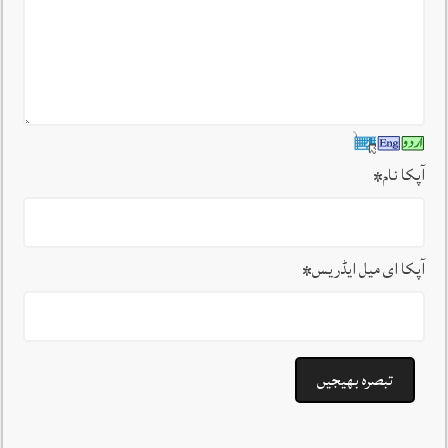
آپکا نام
*
آپکا ای میل ایڈریس
*