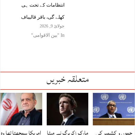
انتظامات کے تحت ہی
کھلے گی، باقر قالیباف
جولائ 9, 2026
In "بین الاقوامی"
متعلقہ خبریں
جموں و کشمیر کی
مارک زکربرگ نے میٹا
امریکا سمجھتا تھا وہ