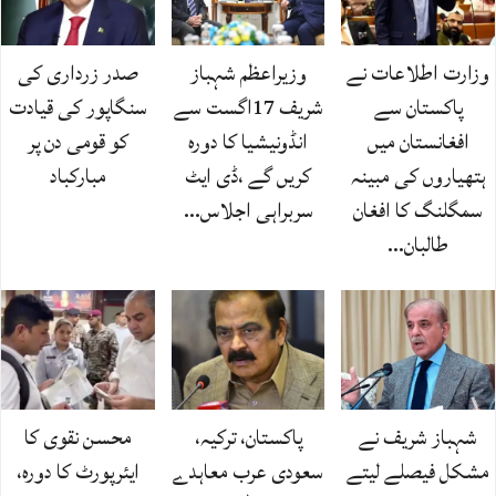
وزارت اطلاعات نے
وزیراعظم شہباز
صدر زرداری کی
پاکستان سے
شریف 17اگست سے
سنگاپور کی قیادت
افغانستان میں
انڈونیشیا کا دورہ
کو قومی دن پر
ہتھیاروں کی مبینہ
کریں گے ،ڈی ایٹ
مبارکباد
سمگلنگ کا افغان
سربراہی اجلاس…
طالبان…
شہباز شریف نے
پاکستان، ترکیہ،
محسن نقوی کا
مشکل فیصلے لیتے
سعودی عرب معاہدے
ایئرپورٹ کا دورہ،