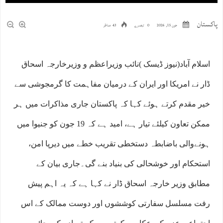
پاکستان
جون 15, 2026
0 تبصرے
43 مناظر
اسلام آباد(نیوز ڈیسک )نائب وزیراعظم و وزیرخارجہ اسحاق
ڈار نے امریکا اور ایران کے درمیان مفاہمت کا گرمجوشی سے
خیر مقدم کرتے ہوئے کہا کہ پاکستان جاری مذاکرات میں ہر
ممکن تعاون کیلئے تیار ہے، امید ہے کہ 19 جون کو جنیوا میں
ہونےوالی باضابطہ دستخطی تقریب خطے میں دیرپا امن،
استحکام اور خوشحالی کی بنیاد بنے گی۔جاری بیان کے
مطابق وزیر خارجہ اسحاق ڈار نے کہا ہے کہ یہ اہم پیش
رفت مسلسل سفارتی کوششوں اور دوست ممالک کے اس