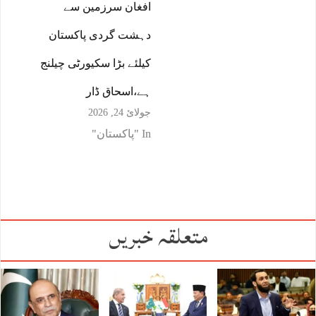
افغان سرزمین سے
دہشت گردی پاکستان
کیلئے بڑا سکیورٹی چیلنج
ہے،اسحاق ڈار
جولائ 24, 2026
In "پاکستان"
متعلقہ خبریں