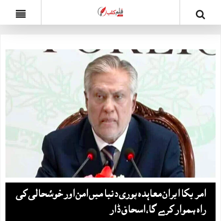
امریکا ایران معاہدہ پوری دنیا میں امن اور خوشحالی کی
راہ ہموار کرے گا، اسحاق ڈار