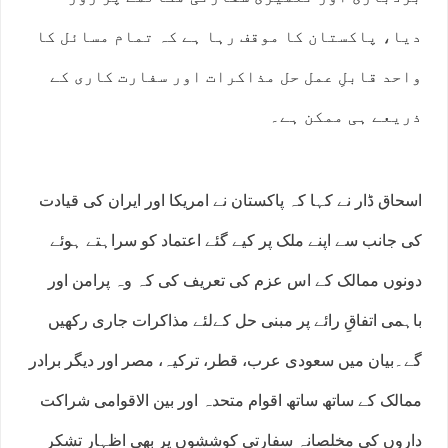
دیا، پاکستان کا موقف رہا ہے کہ تمام مسائل کا
واحد قابلِ عمل حل مذاکرات اور سفارت کاری کے
ذریعے ہی ممکن ہے۔
اسحاق ڈار نے کہا کہ پاکستان نے امریکا اور ایران کی قیادت
کی جانب سے اپنے ملک پر کیے گئے اعتماد کو سراہتے ہوئے
دونوں ممالک کے اس عزم کی تعریف کی کہ وہ پرامن اور
باہمی اتفاقِ رائے پر مبنی حل کےلئے مذاکرات جاری رکھیں
گے۔بیان میں سعودی عرب، قطر، ترکیہ، مصر اور دیگر برادر
ممالک کے ساتھ ساتھ اقوام متحدہ اور بین الاقوامی شراکت
داروں کی مخلصانہ سفارتی کوششوں پر بھی اظہارِ تشکر