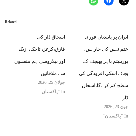
Related
ایران پر پابندیاں فوری
اسحاق ڈار کی
ختم نہیں کی جارہیں،
قازق،کرغز، تاجک، ازبک
یورینیئم باہر بھیجنے کے
اور بیلاروسی ہم منصبوں
بجائے اسکی افزودگی کی
سے ملاقاتیں
جولائ 25, 2026
سطح کم کرےگا،اسحاق
In "پاکستان"
ڈار
جون 23, 2026
In "پاکستان"