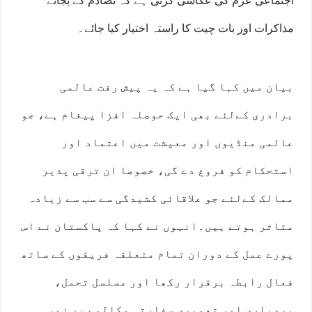
اجتماعی عزم کی عکاسی کرتی ہے کہ تصادم کے بجائے
مذاکرات اور بات چیت کا راستہ اختیار کیا جائے۔
بیان میں کہا گیا ہے کہ یہ پیش رفت عالمی
برادری کےلئے بھی ایک حوصلہ افزا پیغام ہے، جو
عالمی منڈیوں اور معیشت میں اعتماد اور
استحکام کو فروغ دے گی، خصوصا ان ترقی پذیر
ممالک کےلئے جو علاقائی کشیدگی سے سب سے زیادہ
متاثر ہوتے ہیں۔انہوں نے کہا کہ پاکستان نے اس
پورے عمل کے دوران تمام متعلقہ فریقوں کے ساتھ
فعال رابطہ برقرار رکھا اور مسلسل تحمل،
بردباری اور تعمیری سفارتی مکالمے پر زور