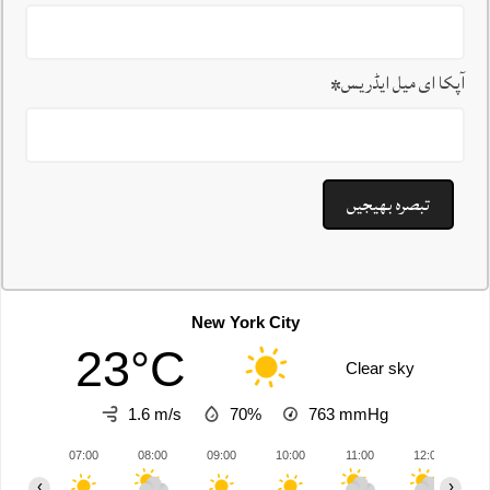
آپکا ای میل ایڈریس
*
New York City
23°C
Clear sky
1.6 m/s
70%
763
mmHg
07:00
08:00
09:00
10:00
11:00
12:00
1
‹
›