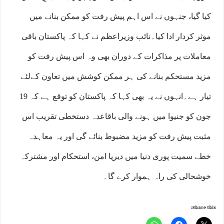
کیا گیا، جنہوں نے اس اہم پیش رفت کو ممکن بنانے میں
موثر کردار ادا کیا۔نائب وزیراعظم نے کہا کہ پاکستان باقی
معاملات پر مذاکرات کے دوران بھی وہ اس پیش رفت کو
مزید مستحکم بنانے کی ہر ممکن کوشش میں تعاون کےلئے
تیار ہے۔انہوں نے یہ بھی کہا کہ پاکستان کو توقع ہے کہ 19
جون کو جنیوا میں ہونے والی باقاعدہ دستخطی تقریب اس
مثبت پیش رفت کو مزید مضبوط بنائے گی اور یہ معاہدہ
خطے سمیت پوری دنیا میں دیرپا امن، استحکام اور مشترکہ
خوشحالی کی راہ ہموار کرے گا۔
Share this: