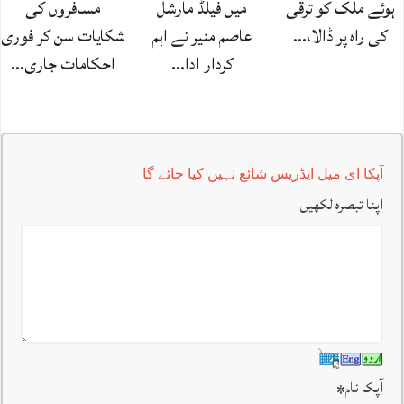
ہوئے ملک کو ترقی
میں فیلڈ مارشل
مسافروں کی
کی راہ پر ڈالا،…
عاصم منیر نے اہم
شکایات سن کر فوری
کردار ادا…
احکامات جاری…
آپکا ای میل ایڈریس شائع نہیں کیا جائے گا
اپنا تبصرہ لکھیں
آپکا نام
*