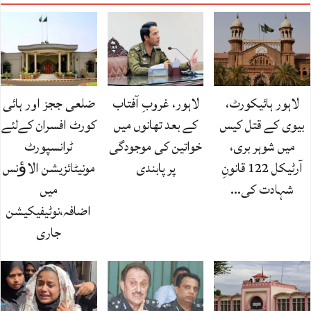
لاہور ہائیکورٹ،
لاہور، غروبِ آفتاب
ضلعی ججز اور ہائی
بیوی کے قتل کیس
کے بعد تھانوں میں
کورٹ افسران کےلئے
میں شوہر بری،
خواتین کی موجودگی
ٹرانسپورٹ
آرٹیکل 122 قانونِ
پر پابندی
مونیٹائزیشن الاﺅنس
شہادت کی…
میں
اضافہ،نوٹیفیکیشن
جاری