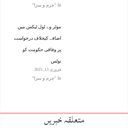
In "جرم و سزا"
موٹر وے ٹول ٹیکس میں
اضافے کیخلاف درخواست
پر وفاقی حکومت کو
نوٹس
فروری 13, 2025
In "جرم و سزا"
متعلقہ خبریں