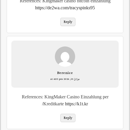
References: Kingmaker casino bitcoin einzahlung
https://de2wa.com/tracyspinks95
Reply
Berenice
جولائ 10, 2026 at 4:05 pm
References: KingMaker Casino Einzahlung per
Kreditkarte
https://k1t.kr/
Reply