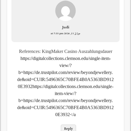
Judi
جولائ 11, 2026 at 7:35 pm
References: KingMaker Casino Auszahlungsdauer
https://digitalcollections.clemson.edu/single-item-
view/?
b=https://de.trustpilot.com/review/beyondjewellery.
de&oid=CUIR:5496365C70BFE4B0A5363BD912
0E3932https://digitalcollections.clemson.edu/single-
item-view/?
b=https://de.trustpilot.com/review/beyondjewellery.
de&oid=CUIR:5496365C70BFE4B0A5363BD912
0E3932</a
Reply