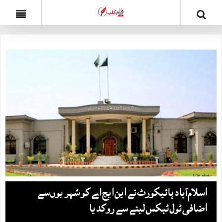
اسلام آباد ہائیکورٹ نے این ایچ اے کو شہریوں سے
اضافی ٹول ٹیکس لینے سے روکدیا