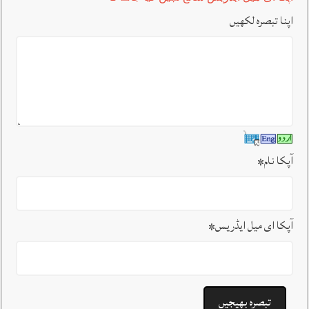
اپنا تبصرہ لکھیں
آپکا نام
*
آپکا ای میل ایڈریس
*