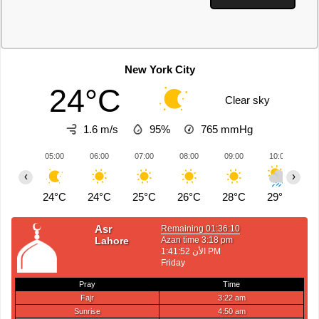
New York City
24°C
Clear sky
1.6 m/s
95%
765
mmHg
05:00
06:00
07:00
08:00
09:00
10:00
1
‹
›
24°C
24°C
25°C
26°C
28°C
29°C
3