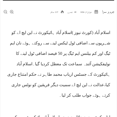
جرم و سزا
جولائ 3, 2026
89 تبصرے
217 مناظر
اسلام آباد (کورٹ نیوز )اسلام آباد ہائیکورٹ نے این ایچ اے کو
شہریوں سے اضافی ٹول ٹیکس لینے سے روکتے ہوئے نان ایم
ٹیگ اور کم بیلنس ایم ٹیگ پر 50 فیصد اضافی ٹول لینے کا
نوٹیفکیشن آئندہ سماعت تک معطل کردیا گیا۔اسلام آباد
ہائیکورٹ کے جسٹس ارباب محمد طاہر نے حکم امتناع جاری
کیا،عدالت نے این ایچ اے سمیت دیگر فریقین کو نوٹس جاری
کرتے ہوئے جواب طلب کر لیا۔