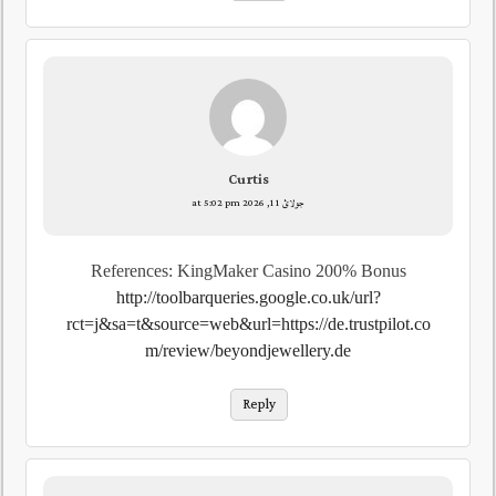
Curtis
جولائ 11, 2026 at 5:02 pm
References: KingMaker Casino 200% Bonus
http://toolbarqueries.google.co.uk/url?
rct=j&sa=t&source=web&url=https://de.trustpilot.co
m/review/beyondjewellery.de
Reply