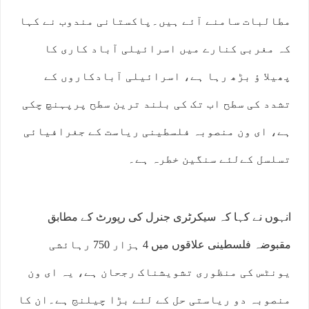
مطالبات سامنے آئے ہیں۔پاکستانی مندوب نے کہا
کہ مغربی کنارے میں اسرائیلی آباد کاری کا
پھیلا ﺅ بڑھ رہا ہے، اسرائیلی آبادکاروں کے
تشدد کی سطح اب تک کی بلند ترین سطح پرپہنچ چکی
ہے، ای ون منصوبہ فلسطینی ریاست کے جغرافیائی
تسلسل کےلئے سنگین خطرہ ہے۔
انہوں نے کہا کہ سیکرٹری جنرل کی رپورٹ کے مطابق
مقبوضہ فلسطینی علاقوں میں 4 ہزار 750 رہائشی
یونٹس کی منظوری تشویشناک رجحان ہے، یہ ای ون
منصوبہ دو ریاستی حل کے لئے بڑا چیلنج ہے۔ان کا