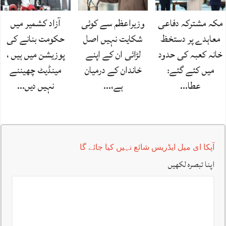
مکہ مشترکہ دفاعی
وزیراعظم سے کوئی
آزاد کشمیر میں
معاہدے پر دستخظ
شکایت نہیں اصل
حکومت بنانے کی
خانہ کعبہ کی حدود
لڑائی ان کے اپنے
پوزیشن میں ہیں ،
میں کئے گئے:
خاندان کے درمیان
مینڈیٹ چھیننے
عطا…
ہے،…
نہیں دیں…
آپکا ای میل ایڈریس شائع نہیں کیا جائے گا
اپنا تبصرہ لکھیں