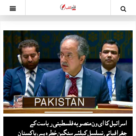
اسرائیل کا ای ون منصوبہ فلسطینی ریاست کے
جغرافیائی تسلسل کیلئے سنگین خطرہ ہے، پاکستان