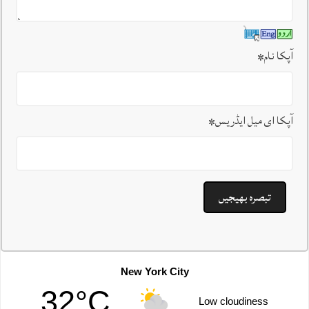
آپکا نام
*
آپکا ای میل ایڈریس
*
New York City
32°C
Low cloudiness