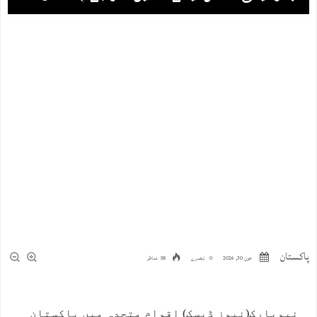
پاکستان
جون 30, 2026
0 تبصرے
58 مناظر
نیویارک(نیوز ڈیسک) اقوام متحدہ میں پاکستان