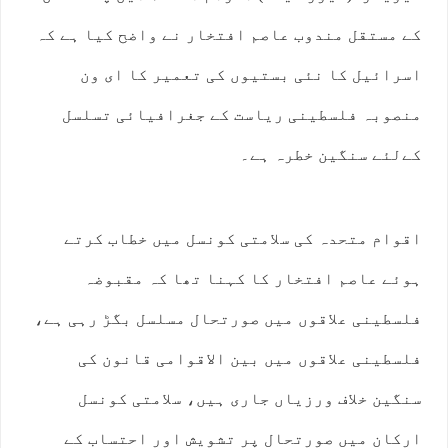
کے مستقل مندوب عاصم افتخار نے واضح کیا ہے کہ
اسرائیل کا نئی بستیوں کی تعمیر کا ای ون
منصوبہ فلسطینی ریاست کے جغرافیائی تسلسل
کےلئے سنگین خطرہ ہے۔
اقوام متحدہ کی سلامتی کونسل میں خطاب کرتے
ہوئے عاصم افتخار کا کہنا تھا کہ مقبوضہ
فلسطینی علاقوں میں صورتحال مسلسل بگڑ رہی ہے،
فلسطینی علاقوں میں بین الاقوامی قانون کی
سنگین خلاف ورزیاں جاری ہیں، سلامتی کونسل
ارکان میں صورتحال پر تشویش اور احتساب کے