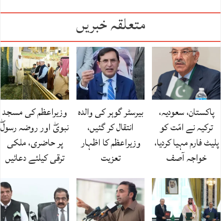
متعلقہ خبریں
پاکستان، سعودیہ،
بیرسٹر گوہر کی والدہ
وزیراعظم کی مسجد
ترکیہ نے امّت کو
انتقال کر گئیں،
نبویۖ اور روضہ رسولۖ
پلیٹ فارم مہیا کردیا،
وزیراعظم کا اظہار
پر حاضری، ملکی
خواجہ آصف
تعزیت
ترقی کیلئے دعائیں