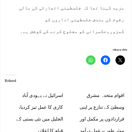
مزید کہنا تھا کہ فلسطینی اتھارٹی کی مالی
رقوم کی بندش فلسطینی اداروں کو
کمزور،حکمرانی کو مفلوج کرنے کی کوشش ہے۔
Share this:
Related
اقوام متحدہ مشرق
اسرائیل نے یہودی آباد
وسطیٰ کے تنازع پر اپنی
کاری کا عمل تیز کردیا،
قراردادوں پر مکمل اور
الجلیل میں نئی بستی کے
موثر طور پرعمل درآمد
قیام کا اعلان