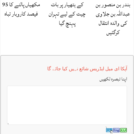
بندر بن منصور بن
کے ہتھیار پر بات
مکھیاں پالنے کا 95
عبداللہ بن جلاوی
چیت کے لیے تہران
فیصد کاروبار تباہ
کی والدہ انتقال
پہنچ گیا
کرگئیں
آپکا ای میل ایڈریس شائع نہیں کیا جائے گا
اپنا تبصرہ لکھیں