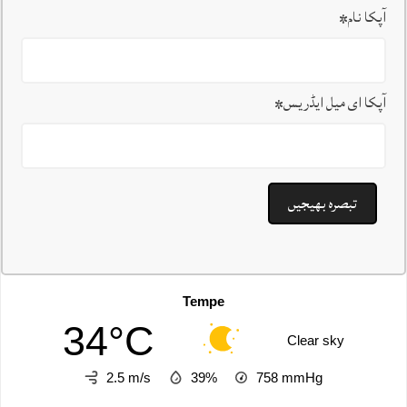
آپکا نام
*
آپکا ای میل ایڈریس
*
Tempe
34°C
Clear sky
2.5 m/s
39%
758
mmHg