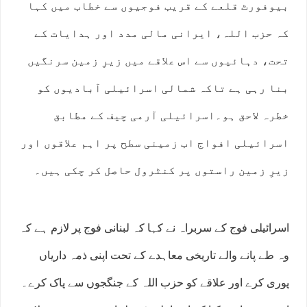
بیوفورٹ قلعے کے قریب فوجیوں سے خطاب میں کہا
کہ حزب اللہ، ایرانی مالی مدد اور ہدایات کے
تحت، دہائیوں سے اس علاقے میں زیرِ زمین سرنگیں
بنا رہی ہے تاکہ شمالی اسرائیلی آبادیوں کو
خطرہ لاحق ہو۔اسرائیلی آرمی چیف کے مطابق
اسرائیلی افواج اب زمینی سطح پر اہم علاقوں اور
زیرِ زمین راستوں پر کنٹرول حاصل کر چکی ہیں۔
اسرائیلی فوج کے سربراہ نے کہا کہ لبنانی فوج پر لازم ہے کہ
وہ طے پانے والے تاریخی معاہدے کے تحت اپنی ذمہ داریاں
پوری کرے اور علاقے کو حزب اللہ کے جنگجوں سے پاک کرے۔