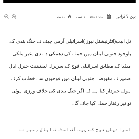
بین الاقوامی
جولائ 6, 2026
0 تبصرے
36 مناظر
تل ابیب(انٹرنیشنل نیوز )اسرائیلی آرمی چیف نے جنگ بندی کے
باوجود جنوبی لبنان میں حملے کی دھمکی دے دی۔غیر ملکی
میڈیا کے مطابق اسرائیلی فوج کے سربراہ لیفٹیننٹ جنرل ایال
ضمیر نے مقبوضہ جنوبی لبنان میں فوجیوں سے خطاب کرتے
ہوئے خبردار کیا ہے کہ اگر جنگ بندی کی خلاف ورزی ہوئی
تو تیز رفتار حملہ کیا جائے گا۔
اسرائیلی فوج کے چیف آف اسٹاف ایال زمیر نے