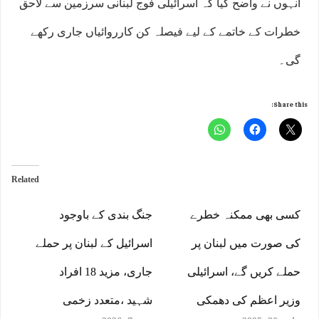
انہوں نے واضح کیا کہ اسرائیلی فوج لبنانی سرزمین سے لاحق
خطرات کے خاتمے کے لیے فیصلہ کن کارروائیاں جاری رکھے
گی۔
Share this:
Related
کسی بھی ممکنہ خطرے
جنگ بندی کے باوجود
کی صورت میں لبنان پر
اسرائیل کے لبنان پر حملے
حملے کریں گے، اسرائیلی
جاری، مزید 18 افراد
وزیر اعظم کی دھمکی
شہید ،متعدد زخمی