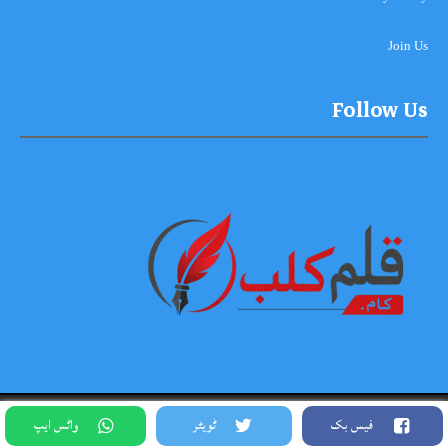
Join Us
Follow Us
Copyright © 2026-2027, Qalam Club All Rights Reserved. Theme
فیس بک
ٹویٹر
واٹس ایپ
Designed By Siddique Meo #03334456813