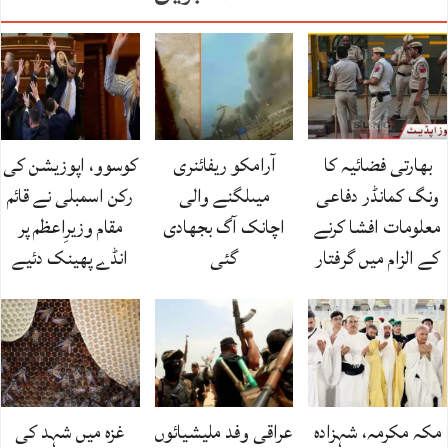
بھارتی فضائیہ کا
آرامکو ریفائنری
کوسوو، اپوزیشن کی
ونگ کمانڈر دفاعی
میںلگنے والی
رکن اسمبلی نے قائم
معلومات افشا کرنے
اچانک آگ بجھادی
مقام وزیرِاعظم پر
کے الزام میں گرفتار
گئی
انڈے پھینک دئیے
مکہ مکرمہ، شہزادہ
عراقی وفد ملیشیائوں
غزہ میں شہد کی