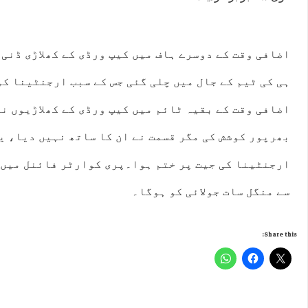
اضافی وقت کے دوسرے ہاف میں کیپ ورڈی کے کھلاڑی ڈنی 
ہی کی ٹیم کے جال میں چلی گئی جس کے سبب ارجنٹینا کو
اضافی وقت کے بقیہ ٹائم میں کیپ ورڈی کے کھلاڑیوں ن
بھرپور کوشش کی مگر قسمت نے ان کا ساتھ نہیں دیا، یو
ارجنٹینا کی جیت پر ختم ہوا۔پری کوارٹر فائنل میں 
سے منگل سات جولائی کو ہوگا۔
Share this: