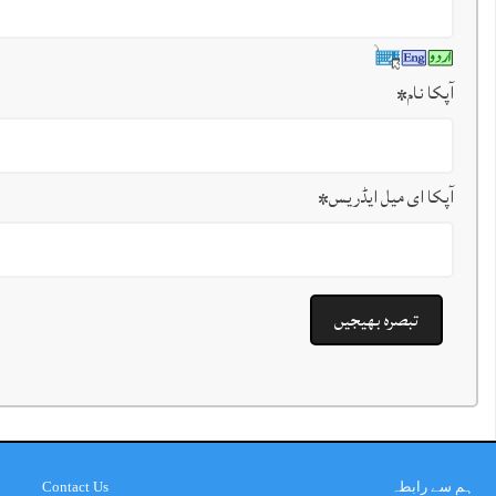
آپکا نام
*
آپکا ای میل ایڈریس
*
ہم سے رابطہ
Contact Us