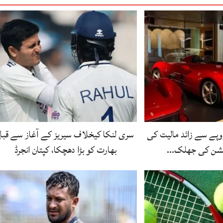
ے 8 ارب روپے سے زائد مالیت کی
سری لنکا کیخلاف سیریز کے آغاز سے قبل
یکشن کی جھلک…
بھارت کو بڑا دھچکا، کپتان انجرڈ