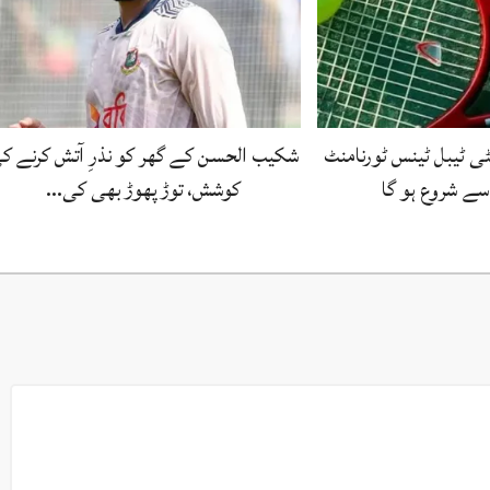
ی ٹیبل ٹینس ٹورنامنٹ
شکیب الحسن کے گھر کو نذرِ آتش کرنے ک
کوشش، توڑ پھوڑ بھی کی…