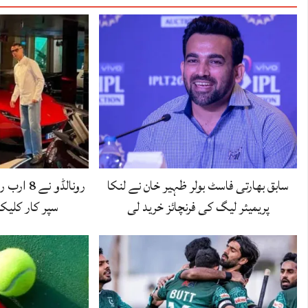
سابق بھارتی فاسٹ بولر ظہیر خان نے لنکا
رونالڈو ن
پریمیئر لیگ کی فرنچائز خرید لی
سپر کار کل