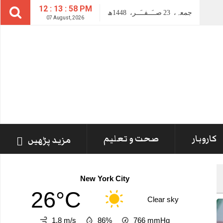
12 : 13 : 59 PM
جمعہ،
23
صــَــفــَــر،
1448ھ
07 August, 2026
کاروبار
صحت و تعلیم
مزید پڑھیں
New York City
26°C
Clear sky
1.8 m/s
86%
766
mmHg