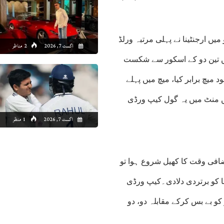
یں ارجنٹینا نے پہلی مرتبہ ورلڈ
اگست 7, 2026
2 مناظر
ں تین دو کے اسکور سے شکست
میچ برابر کیا، میچ میں پہلے
نے میسی کے گول کی بدولت برتری حاصل کی تھی، 59 ویں منٹ میں یہ گول کیپ ورڈی
اگست 7, 2026
1 منظر
اضافی وقت کا کھیل شروع ہوا تو
 گول کرکے ارجنٹینا کو برتردی دلادی۔کیپ ورڈی
کو بے بس کرکے مقابلہ دو، دو