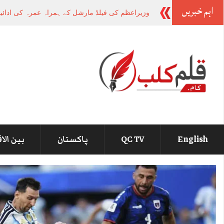
اہم خبریں
وزیراعظم کی فیلڈ مارشل کے ہمراہ عمرہ کی ادائی
English
QC TV
پاکستان
بین الا