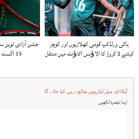
ہاکی ورلڈکپ‘قومی کھلاڑیوں اور کوچز
جشن آزادی ٹوین سٹ
کیلئے 2 کروڑ کا الاﺅنس اکاﺅنٹ میں منتقل
15 اگست سے شروع ہو گا
آپکا ای میل ایڈریس شائع نہیں کیا جائے گا
اپنا تبصرہ لکھیں