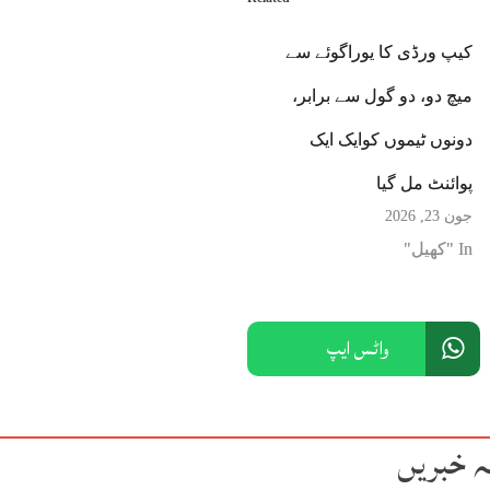
کیپ ورڈی کا یوراگوئے سے
میچ دو، دو گول سے برابر،
دونوں ٹیموں کوایک ایک
پوائنٹ مل گیا
جون 23, 2026
In "کھیل"
واٹس ایپ
ہ خبریں