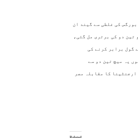
بورگس کی غلطی سے گیند ان
 تین دو کی برتری مل گئی،
ے گول برابر کرنے کی
ں یہ میچ تین دو سے
ارجنٹینا کا مقابلہ مصر
Related