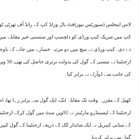
لاس اینجلس (سپورٹس نیوز)فٹ بال ورلڈ کپ کے رانڈ آف تھرٹی ٹو م
کپ میں شریک کیپ ورڈی کو دلچسپ اور سنسنی خیز مقابلے می
دے دی۔کیپ ورڈی نے میچ میں دو مرتبہ خسارے میں جانے کے باوجود 
ارجنٹینا 
کی جانب سے ڈوآرٹے نے برابر کیا۔
کھیل کے مقررہ وقت تک مقابلہ ایک، ایک گول سے برابر رہا تھا، 
ارجنٹینا کے لیسینڈرو مارٹینز نے 92ویں منٹ میں
کے سڈنی کیبریل نے ایک شاندار کک کے ذریعے ارجنٹینا کے گول کیپر 
گول سے برابر کردیا۔