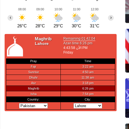
08:00
09:00
10:00
11:00
12:00
13:00
1
‹
›
26°C
28°C
29°C
30°C
31°C
29°C
2