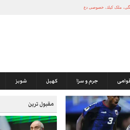
گی، ملک کیلئے خصوصی دعائیں
قوامی
جرم و سزا
کھیل
شوبز
مقبول ترین