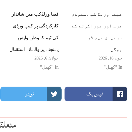
فیفا ورلڈ کپ ،سعودی
فیفا ورلڈکپ میں شاندار
عرب اور یوراگوئے کے
کارکردگی پر کیپ ورڈی
درمیان میچ ڈرا
کی ٹیم کا وطن واپس
ہوگیا
پہنچنے پر والہانہ استقبال
جون 16, 2026
جولائ 6, 2026
In "کھیل"
In "کھیل"
فیس بک
ٹویٹر
متعلق