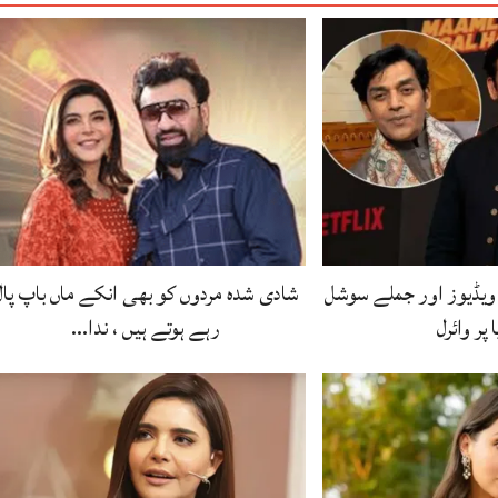
یڈیوز اور جملے سوشل
شادی شدہ مردوں کو بھی انکے ماں باپ پال
 پر وائرل
رہے ہوتے ہیں ، ندا…