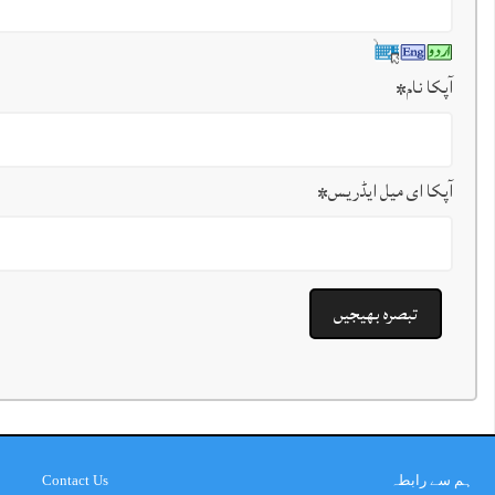
آپکا نام
*
آپکا ای میل ایڈریس
*
ہم سے رابطہ
Contact Us