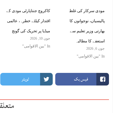
مودی سرکار کی غلط
کاکروچ جنتاپارٹی مودی کے
پالیسیاں، نوجوانوں کا
اقتدار کیلئے خطرہ، عالمی
بھارتی وزیر تعلیم سے
میڈیا پر تحریک کی گونج
جون 10, 2026
استعفے کا مطالبہ
In "بین الاقوامی"
جون 6, 2026
In "بین الاقوامی"
فیس بک
ٹویٹر
متعلق