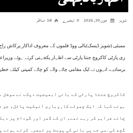
شوبز
جون 30, 2026
0 تبصرے
58 مناظر
ممبئی (شوبز ڈیسک)بالی ووڈ فلموں کے معروف اداکار پرکاش راج 
زی پارٹی کاکروچ جنتا پارٹی سے اظہار یکجہتی کرتے ہوئے وزیراع
برسادیے، انہوں نے ایک مقامی چائے والے کو چائے کمپنی کیلئے خطر
کاکروچ جنتا پارٹی کے بانی ابھیجیت دپکے نے سوشل م
ہوئے کہا کہ ایک چھوٹے کاروباری انیکیت پاٹل، جو ج
چائے فراہم کر رہے تھے، ان کے گھر اور گودام پر دہل
گچھ کی۔سی جے پی بانی کی پوسٹ پر تبصرہ کرتے ہوئے پ