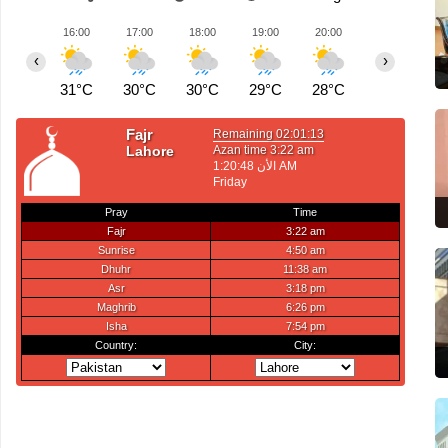
16:00
17:00
18:00
19:00
20:00
21:00
2
‹
›
31°C
30°C
30°C
29°C
28°C
27°C
2