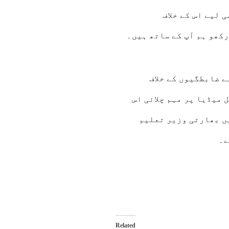
 لیے اس کے خلاف
کھو ہم آپ کے ساتھ ہیں۔
 ضابطگیوں کے خلاف
میڈیا پر مہم چلائی اس
ں بھارتی وزیر تعلیم
ے۔
Related