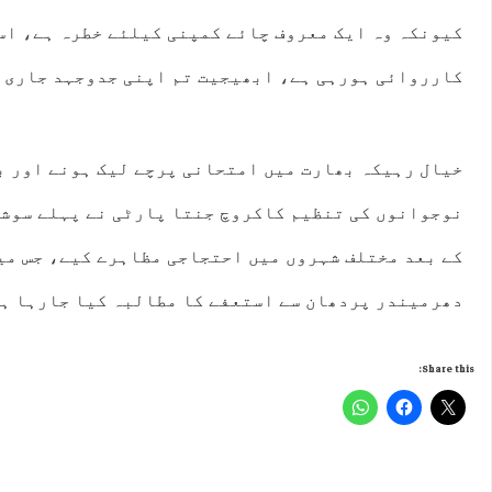
کیونکہ وہ ایک معروف چائے کمپنی کیلئے خطرہ ہے، اسی
کارروائی ہورہی ہے، ابھیجیت تم اپنی جدوجہد جاری ر
خیال رہیکہ بھارت میں امتحانی پرچے لیک ہونے اور بے
نوجوانوں کی تنظیم کاکروچ جنتا پارٹی نے پہلے سوشل 
کے بعد مختلف شہروں میں احتجاجی مظاہرے کیے، جس می
دھرمیندر پردھان سے استعفے کا مطالبہ کیا جارہا ہ
Share this: