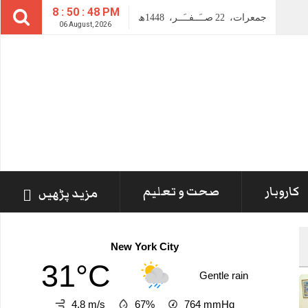
8 : 50 : 49 PM
جمعرات،
22
صــَــفــَــر،
1448ھ
06 August, 2026
کاروبار
صحت و تعلیم
مزید پڑھیں
New York City
31°C
Gentle rain
4.8 m/s
67%
764
mmHg