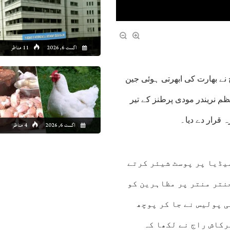
اگست 6, 2026
11 مناظر
نے بھارت کی ابھرتی ہوئی جین
ظم نریندر مودی پرطنز کے تیر
ہ قرار دے دیا۔
اگست 6, 2026
4 مناظر
یڈیا پر پوسٹ شیئر کرتے
نتر منتر پر مظاہرین کو
ی پولیس نے جا کر پوچھ
رکاش راج نے لکھا کہ