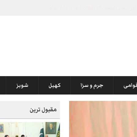
قوامی
جرم و سزا
کھیل
شوبز
مقبول ترین