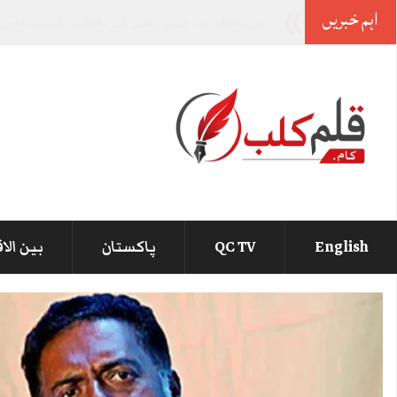
اہم خبریں
صوبوں کی تقسیم پر لاشیں نہیں
_
English
QC TV
پاکستان
بین الا