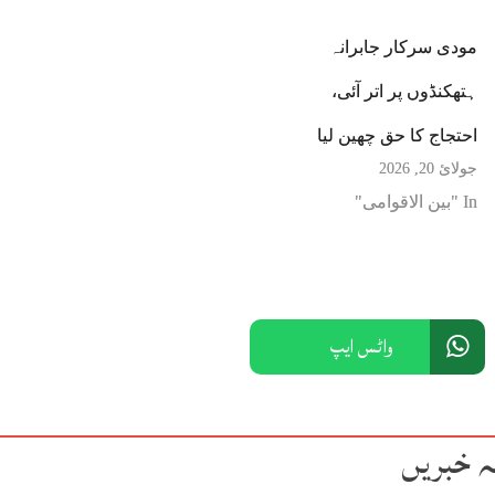
مودی سرکار جابرانہ
ہتھکنڈوں پر اتر آئی،
احتجاج کا حق چھین لیا
جولائ 20, 2026
In "بین الاقوامی"
واٹس ایپ
ہ خبریں