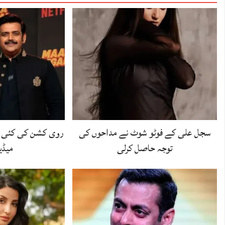
سجل علی کے فوٹو شوٹ نے مداحوں کی
روی کشن کی کئی و
توجہ حاصل کرلی
میڈیا