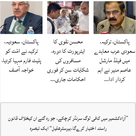
پاکستان، ترکیہ،
محسن نقوی کا
پاکستان، سعودیہ،
سعودی عرب معاہدے
ایئرپورٹ کا دورہ،
ترکیہ نے امّت کو
میں فیلڈ مارشل
مسافروں کی
پلیٹ فارم مہیا کردیا،
عاصم منیر نے اہم
شکایات سن کر فوری
خواجہ آصف
کردار ادا…
احکامات جاری…
”
آزادکشمیر میں کافی لوگ سرنڈر کرچکے، جو رہ گئے ان کیخلاف قانون
راستہ اختیار کرےگا،بیرسٹرعقیل
“ ایک تبصرہ