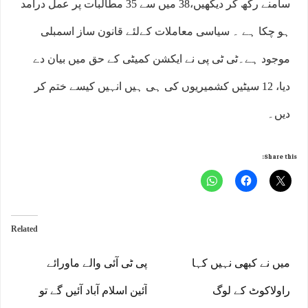
سامنے رکھ کر دیکھیں،38 میں سے 35 مطالبات پر عمل درآمد
ہو چکا ہے ۔ سیاسی معاملات کےلئے قانون ساز اسمبلی
موجود ہے۔ٹی ٹی پی نے ایکشن کمیٹی کے حق میں بیان دے
دیا، 12 سیٹیں کشمیریوں کی ہی ہیں انہیں کیسے ختم کر
دیں۔
Share this:
Related
میں نے کبھی نہیں کہا
پی ٹی آئی والے ماورائے
راولاکوٹ کے لوگ
آئین اسلام آباد آئیں گے تو