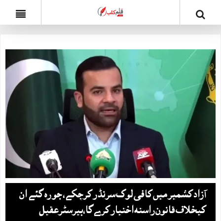
آزادکشمیر میں کافی لوگ سرنڈر کرچکے، جو رہ گئے ان
کیخلاف قانون راستہ اختیار کرےگا،بیرسٹرعقیل