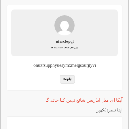
nirrxfopql
جون 10, 2026 at 8:23 am
onuzfsupphyuesymxmelgsourjlyvi
Reply
آپکا ای میل ایڈریس شائع نہیں کیا جائے گا
اپنا تبصرہ لکھیں