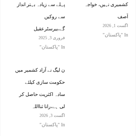
کشمیری نہیں، خواجہ
پہلے سے زیادہ بہتر انداز
آصف
سے روکیں
اگست 1, 2026
گے،بیرسٹرعقیل
In "پاکستان"
فروری 3, 2025
In "پاکستان"
ن لیگ نے آزاد کشمیر میں
حکومت سازی کیلئے
سادہ اکثریت حاصل کر
لی ہے،رانا ثنااللہ
اگست 3, 2026
In "پاکستان"