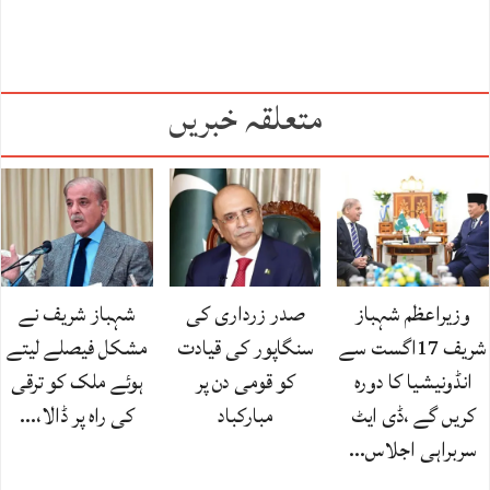
متعلقہ خبریں
وزیراعظم شہباز
صدر زرداری کی
شہباز شریف نے
شریف 17اگست سے
سنگاپور کی قیادت
مشکل فیصلے لیتے
انڈونیشیا کا دورہ
کو قومی دن پر
ہوئے ملک کو ترقی
کریں گے ،ڈی ایٹ
مبارکباد
کی راہ پر ڈالا،…
سربراہی اجلاس…