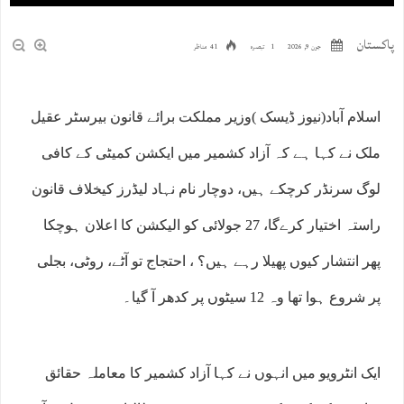
پاکستان
جون 9, 2026
1 تبصرہ
41 مناظر
اسلام آباد(نیوز ڈیسک )وزیر مملکت برائے قانون بیرسٹر عقیل
ملک نے کہا ہے کہ آزاد کشمیر میں ایکشن کمیٹی کے کافی
لوگ سرنڈر کرچکے ہیں، دوچار نام نہاد لیڈرز کیخلاف قانون
راستہ اختیار کرےگا، 27 جولائی کو الیکشن کا اعلان ہوچکا
پھر انتشار کیوں پھیلا رہے ہیں؟ ، احتجاج تو آٹے، روٹی، بجلی
پر شروع ہوا تھا وہ 12 سیٹوں پر کدھر آ گیا۔
ایک انٹرویو میں انہوں نے کہا آزاد کشمیر کا معاملہ حقائق