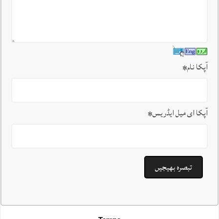
آپکا نام
*
آپکا ای میل ایڈریس
*