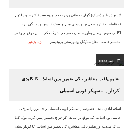
لاہور ( ہیلتھ ڈیسک)نگران صوبائی وزیر صحت پروفیسر ڈاکٹر جاوید اکرم
نے فاطمہ جناح میڈیکل یونیورسٹی میں بریسٹ کینسر اور ڈینگی بارے
آگاہی سیمینار میں بطور مہمان خصوصی شرکت کی۔ اس موقع پر وائس
چانسلر فاطمہ جناح میڈیکل یونیورسٹی پروفیسر
مزید پڑھیں
اکتوبر 5, 2023
تعلیم یافتہ معاشرے کی تعمیر میں اساتذہ کا کلیدی
کردار ہے،سپیکر قومی اسمبلی
اسلام آباد (نمائندہ خصوصی ) سپیکر قومی اسمبلی راجہ پرویز اشرف نے
عالمی یوم اساتذہ کے موقع پر اساتذہ کو خراج تحسین پیش کرتے ہوئے کہا
ہے کہ مہذب اور تعلیم یافتہ معاشرے کی تعمیر میں اساتذہ کا کردار بنیادی