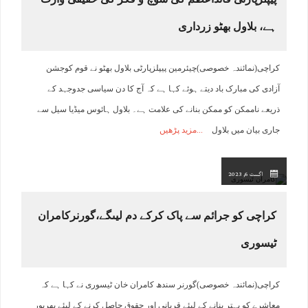
ہے، بلاول بھٹو زرداری
کراچی(نمائندہ خصوصی)چیئرمین پیپلزپارٹی بلاول بھٹو نے قوم کوجشن
آزادی کی مبارک باد دیتے ہوئے کہا ہے کہ آج کا دن سیاسی جدوجہد کے
ذریعے ناممکن کو ممکن بنانے کی علامت ہے۔ بلاول ہائوس میڈیا سیل سے
جاری بیان میں بلاول
مزید پڑھیں
اگست 6, 2023
کراچی کو جرائم سے پاک کرکے دم لیںگے،گورنرکامران
ٹیسوری
کراچی(نمائندہ خصوصی)گورنر سندھ کامران خان ٹیسوری نے کہا ہے کہ
معاشرے کو بہتر بنانے کے لیئے قربانی اور حقوق حاصل کرنے کے لیئے بھرپور