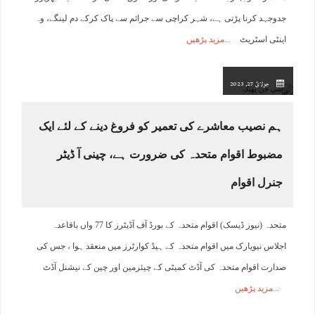
جدوجہد کرنا پڑتی ہے، شہر کراچی سے جرائم سے پاک کرکے دم لینگے، وہ
اینٹی اسٹریٹ
مزید پڑھیں
جولائ 27, 2023
ہم نصیب معاشرے کی تعمیر کو فروغ دینے کے لئے ایک
مضبوط اقوام متحدہ کی ضرورت ہے، چینی آ ڈیٹر
جنرل اقوام
متحدہ (نیوز ڈیسک) اقوام متحدہ کے بورڈ آف آڈیٹرز کا 77 واں باقاعدہ
اجلاس نیویارک میں اقوام متحدہ کے ہیڈ کوارٹرز میں منعقد ہوا ، جس کی
صدارت اقوام متحدہ کی آڈٹ کمیٹی کے چیئرمین اور چین کے نیشنل آڈٹ
مزید پڑھیں