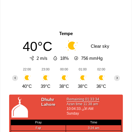
Tempe
40°C
Clear sky
2 m/s
18%
756
mmHg
22:00
23:00
00:00
01:00
02:00
03:00
‹
›
40°C
39°C
38°C
38°C
36°C
35°C