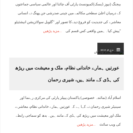
بیجنگ (نیوز ڈیسک)کمیونسٹ پارٹی آف چائنا اور عالمی سیاسی جماعتوں
کے درمیان اعلیٰ سطحی مکالمے میں چینی صدرشی جن پھنگ نے انسانی
معاشرے کی جدیدیت کو فروغ دینےکا تصور اور “گلوبل سولائزیشن انیشئیٹو
“پیش کیا۔ ہمیں واقعی کس قسم کی
مزید پڑھیں
مارچ 8, 2023
عورتیں ہمارے خاندانی نظام، ملک و معیشت میں ریڑھ
کی ہڈی کے مانند ہیں، شیری رحمان
اسلام آباد (نمائندہ خصوصی) پاکستان پیپلز پارٹی کی مرکزی رہنما اور
سینیٹر شیری رحمان نے کہا ہے کہ عورتیں ہمارے خاندانی نظام، معاشرے،
ملک اور معیشت میں ریڑھ کی ہڈی کے مانند ہیں۔ بدھ کو سماجی رابطے
کی ویب سائٹ
مزید پڑھیں