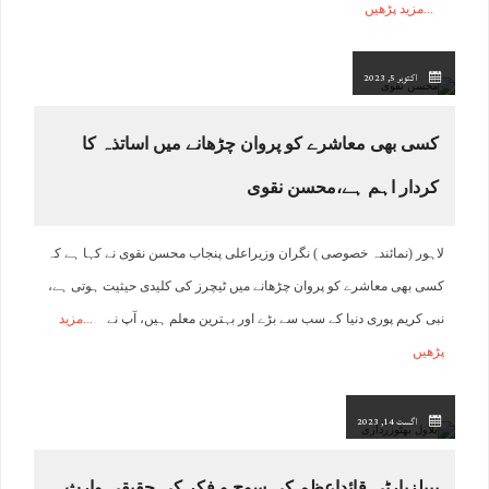
مزید پڑھیں
اکتوبر 5, 2023
کسی بھی معاشرے کو پروان چڑھانے میں اساتذہ کا
کردار اہم ہے،محسن نقوی
لاہور (نمائندہ خصوصی ) نگران وزیراعلی پنجاب محسن نقوی نے کہا ہے کہ
کسی بھی معاشرے کو پروان چڑھانے میں ٹیچرز کی کلیدی حیثیت ہوتی ہے،
نبی کریم پوری دنیا کے سب سے بڑے اور بہترین معلم ہیں، آپ نے
مزید
پڑھیں
اگست 14, 2023
پیپلزپارٹی قائداعظم کی سوچ و فکر کی حقیقی وارث