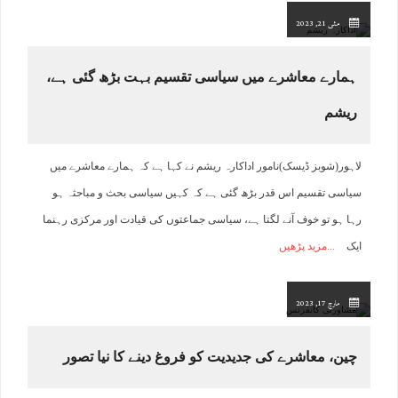
مئی 21, 2023
ہمارے معاشرے میں سیاسی تقسیم بہت بڑھ گئی ہے،
ریشم
لاہور(شوبز ڈیسک)نامور اداکارہ ریشم نے کہا ہے کہ ہمارے معاشرے میں
سیاسی تقسیم اس قدر بڑھ گئی ہے کہ کہیں سیاسی بحث و مباحثہ ہو
رہا ہو تو خوف آنے لگتا ہے، سیاسی جماعتوں کی قیادت اور مرکزی رہنما
ایک
مزید پڑھیں
مارچ 17, 2023
چین، معاشرے کی جدیدیت کو فروغ دینے کا نیا تصور