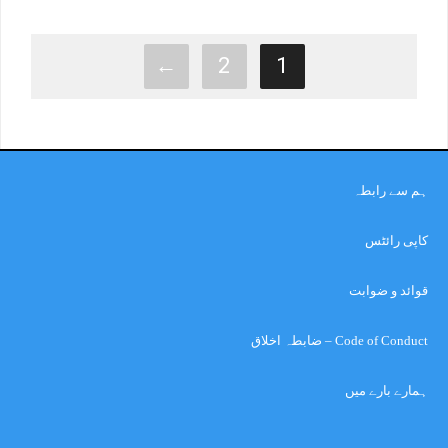
←
2
1
ہم سے رابطہ
کاپی رائٹس
قوائد و ضوابت
Code of Conduct – ضابطہ اخلاق
ہمارے بارے میں