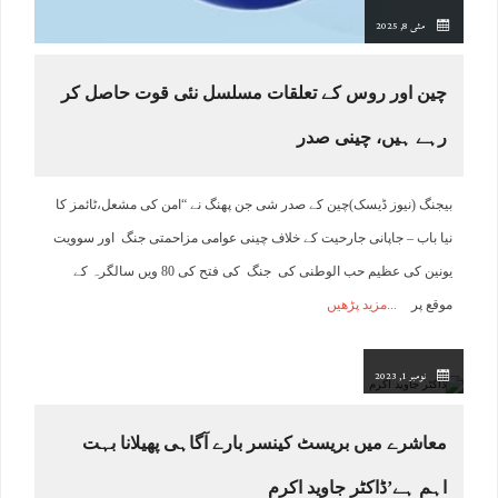
مئی 8, 2025
چین اور روس کے تعلقات مسلسل نئی قوت حاصل کر
رہے ہیں، چینی صدر
بیجنگ (نیوز ڈیسک)چین کے صدر شی جن پھنگ نے “امن کی مشعل،ٹائمز کا
نیا باب – جاپانی جارحیت کے خلاف چینی عوامی مزاحمتی جنگ اور سوویت
یونین کی عظیم حب الوطنی کی جنگ کی فتح کی 80 ویں سالگرہ کے
موقع پر
مزید پڑھیں
نومبر 1, 2023
معاشرے میں بریسٹ کینسر بارے آگاہی پھیلانا بہت
اہم ہے’ڈاکٹر جاوید اکرم