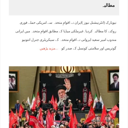
مطالبہ
نیویارک (انٹرنیشنل نیوز )ایران نے اقوامِ متحدہ سے امریکی حملے فوری
روکنے کا مطالبہ کردیا۔غیرملکی میڈیا کے مطابق اقوامِ متحدہ میں ایرانی
مندوب امیر سعید ایروانی نے اقوامِ متحدہ کے سیکریٹری جنرل انتونیو
گوتریس اور سلامتی کونسل کے صدر کو
مزید پڑھیں