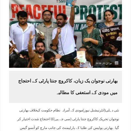
جولائ 21, 2026
بھارتی نوجوان یک زبان، کاکروچ جنتا پارٹی کے احتجاج
میں مودی کے استعفی کا مطالبہ
نئی دہلی(انٹرنیشنل نیوز)مودی کے آمرانہ نظام حکومت کیخلاف بھارتی
نوجوان تحریک کاکروچ جنتا پارٹی (سی جے پی)کا احتجاج شدت اختیار کر
گیا۔بھارتی پولیس کی طلبا کے پارلیمنٹ کی جانب مارچ کو آنسو گیس