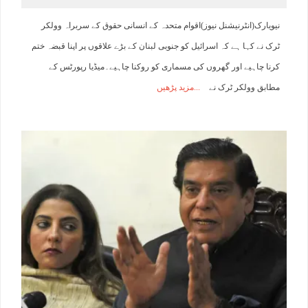
نیویارک(انٹرنیشنل نیوز)اقوام متحدہ کے انسانی حقوق کے سربراہ وولکر
ٹرک نے کہا ہے کہ اسرائیل کو جنوبی لبنان کے بڑے علاقوں پر اپنا قبضہ ختم
کرنا چاہیے اور گھروں کی مسماری کو روکنا چاہیے۔میڈیا رپورٹس کے
مطابق وولکر ٹرک نے
مزید پڑھیں