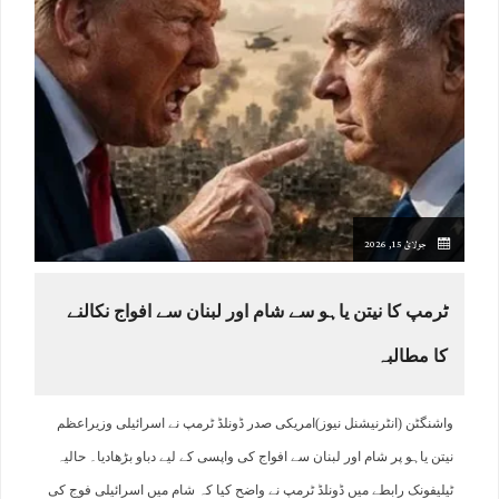
جولائ 15, 2026
ٹرمپ کا نیتن یاہو سے شام اور لبنان سے افواج نکالنے
کا مطالبہ
واشنگٹن (انٹرنیشنل نیوز)امریکی صدر ڈونلڈ ٹرمپ نے اسرائیلی وزیراعظم
نیتن یاہو پر شام اور لبنان سے افواج کی واپسی کے لیے دباو بڑھادیا۔ حالیہ
ٹیلیفونک رابطے میں ڈونلڈ ٹرمپ نے واضح کیا کہ شام میں اسرائیلی فوج کی