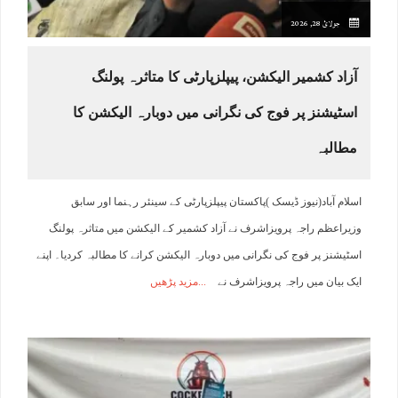
جولائ 28, 2026
آزاد کشمیر الیکشن، پیپلزپارٹی کا متاثرہ پولنگ
اسٹیشنز پر فوج کی نگرانی میں دوبارہ الیکشن کا
مطالبہ
اسلام آباد(نیوز ڈیسک )پاکستان پیپلزپارٹی کے سینئر رہنما اور سابق
وزیراعظم راجہ پرویزاشرف نے آزاد کشمیر کے الیکشن میں متاثرہ پولنگ
اسٹیشنز پر فوج کی نگرانی میں دوبارہ الیکشن کرانے کا مطالبہ کردیا۔ اپنے
ایک بیان میں راجہ پرویزاشرف نے
مزید پڑھیں