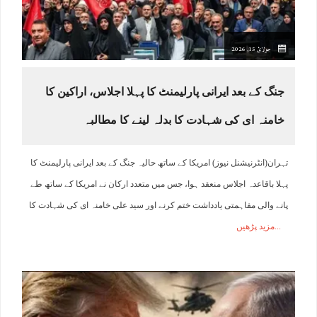
جولائ 15, 2026
جنگ کے بعد ایرانی پارلیمنٹ کا پہلا اجلاس، اراکین کا
خامنہ ای کی شہادت کا بدلہ لینے کا مطالبہ
تہران(انٹرنیشنل نیوز) امریکا کے ساتھ حالیہ جنگ کے بعد ایرانی پارلیمنٹ کا
پہلا باقاعدہ اجلاس منعقد ہوا، جس میں متعدد ارکان نے امریکا کے ساتھ طے
پانے والی مفاہمتی یادداشت ختم کرنے اور سید علی خامنہ ای کی شہادت کا
مزید پڑھیں