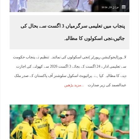
جولائ 29, 2026
پنجاب میں تعلیمی سرگرمیاں 3 اگست سے بحال کی
جائیں،نجی اسکولوں کا مطالبہ
لاہور(ایجوکیشن رپورٹر )نجی اسکولوں کی نمائندہ تنظیم نے پنجاب حکومت
سے تعلیمی ادارے 24 اگست کے بجائے 3 اگست 2026 سے کھولنے کی اجازت
دینے کا مطالبہ کیا ہے۔پرائیویٹ اسکول سلوشنز آف پاکستان کے صدر ملک
عبدالصمد کی زیر صدارت
مزید پڑھیں