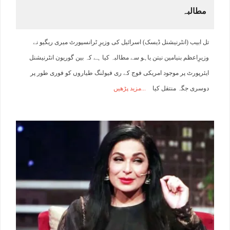
مطالبہ
تل ابیب (انٹرنیشنل ڈیسک) اسرائیل کی وزیرِ ٹرانسپورٹ میری ریگیو نے
وزیرِاعظم بنیامین نیتن یاہو سے مطالبہ کیا ہے کہ بین گوریون انٹرنیشنل
ایئرپورٹ پر موجود امریکی فوج کے ری فیولنگ طیاروں کو فوری طور پر
دوسری جگہ منتقل کیا
مزید پڑھیں