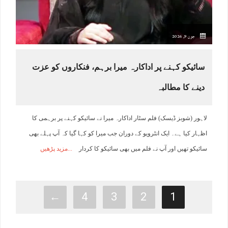
جون 9, 2026
سائیکو کہنے پر اداکارہ میرا برہم، فنکاروں کو عزت
دینے کا مطالبہ
لاہور (شوبز ڈیسک) فلم سٹار اداکارہ میرا نے سائیکو کہنے پر برہمی کا
اظہار کیا ہے۔ ایک انٹرویو کے دوران جب میرا کو کہا گیا کہ آپ پہلے بھی
سائیکو تھیں اور آپ نے فلم میں بھی سائیکو کا کردار
مزید پڑھیں
←
4
3
2
1