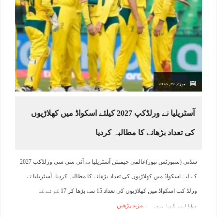
جولائ 29, 2026
آسٹریلیا نے ورلڈکپ 2027 کیلئے اسکواڈ میں کھلاڑیوں
کی تعداد بڑھانے کا مطالبہ کردیا
سڈنی (سپورٹس نیوز)عالمی چیمپئن آسٹریلیا نے آئی سی سی ورلڈکپ 2027
کے لیے اسکواڈ میں کھلاڑیوں کی تعداد بڑھانے کا مطالبہ کردیا۔آسٹریلیا نے
ورلڈ کپ اسکواڈ میں کھلاڑیوں کی تعداد 15 سے بڑھا کر 17 کرنے کا
مطالبہ کیا ہے۔
مزید پڑھیں