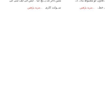
تعاون کو مضبوط بنانے کے
ملین ڈالر تک پہنچ گیا ۔ ایس آئی ایف سی کی
ئے خطے
مزید پڑھیں
سہولت کاری
مزید پڑھیں