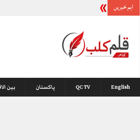
اہم خبریں
وزیراعظم سے کوئی شکایت نہیں
-
English
QC TV
پاکستان
بین الا