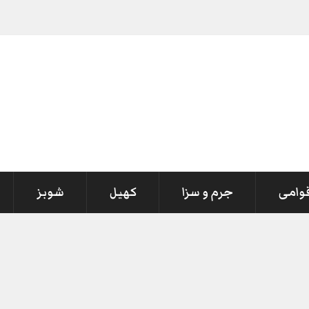
قوامی
جرم و سزا
کھیل
شوبز