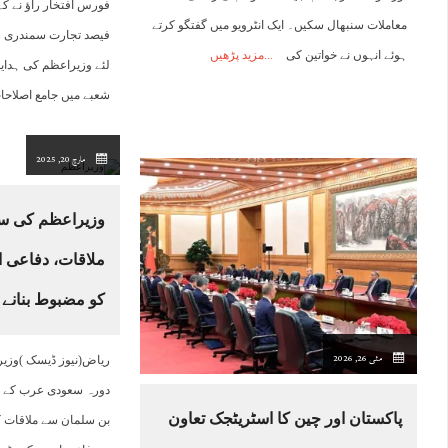
معاملات سنبھال سکیں۔ ایک انٹرویو میں گفتگو کرتے
فیصد تجارت سمندری ر
ہوئے انہوں نے خواتین کی
مزید پڑھیں
لئے وزیراعظم کی ہدایت
شعبے میں جامع اصلاحا
مارچ 20, 2025
وزیراعظم کی س
ملاقات، دفاعی ا
کو مضبوط بنانے 
مئی 26, 2026
ریاض(نیوز ڈیسک )وزیر
دورہ سعودی عرب کے د
پاکستان اور چین کا اسٹریٹجک تعاون
بن سلمان سے ملاقات 