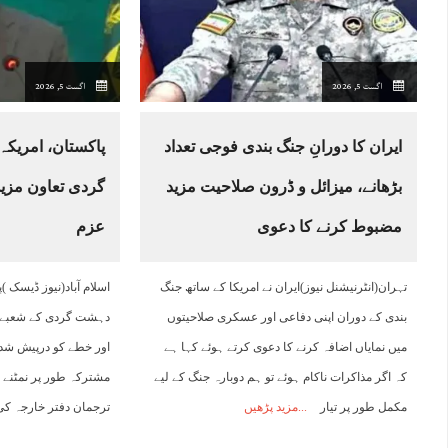
03:00
04:00
05:00
06:00
07:00
08:00
09:00
1
اگست 5, 2026
اگست 5, 2026
25°C
24°C
24°C
24°C
24°C
25°C
27°C
2
ایران کا دورانِ جنگ بندی فوجی تعداد
پاکستان، امریکہ
بڑھانے، میزائل و ڈرون صلاحیت مزید
گردی تعاون مزید
مضبوط کرنے کا دعوی
عزم
تہران(انٹرنیشنل نیوز)ایران نے امریکا کے ساتھ جنگ
اسلام آباد(نیوز ڈیسک )پ
بندی کے دوران اپنی دفاعی اور عسکری صلاحیتوں
دہشت گردی کے شعبے می
میں نمایاں اضافہ کرنے کا دعوی کرتے ہوئے کہا ہے
اور خطے کو درپیش ش
کہ اگر مذاکرات ناکام ہوئے تو ہم دوبارہ جنگ کے لیے
مشترکہ طور پر نمٹنے ک
مکمل طور پر تیار
مزید پڑھیں
ترجمان دفتر خارجہ ک