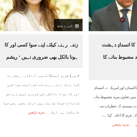
20:00
21:00
22:00
23:00
00:00
01:00
02:00
اگست 1, 2026
26°C
26°C
26°C
26°C
25°C
25°C
25°C
 کا انسدادِ دہشت
زندہ رہنے کیلئے اپنے سوا کسی اور کا
 مضبوط بنانے کا
ہونا بالکل بھی ضروری نہیں ‘ ریشم
لاہور( شوبز ڈیسک) نامور اداکارہ ریشم نے
کہا ہے کہ زندہ رہنے کے لئے اپنے سوا کسی
اکستان اور امریکہ نے انسدادِ
اور کا ہونا بالکل بھی ضروری نہیں ،ہم جن
ں تعاون مزید مضبوط بنانے
کے ساتھ جینا چاہتے ہیں ان کے بغیر بھی جیا
دت پسندی کے خطرات سے
جا سکتا ہے ۔ایک
مزید پڑھیں
ے عزم کا اعادہ کیا ہے۔
ی
مزید پڑھیں