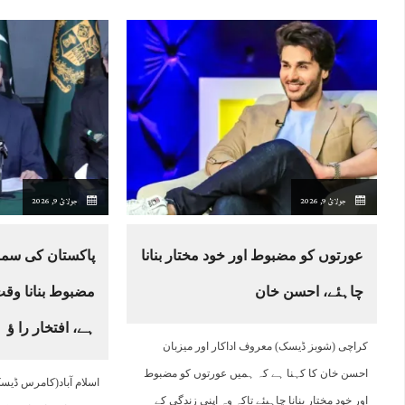
جولائ 9, 2026
جولائ 9, 2026
عورتوں کو مضبوط اور خود مختار بنانا
پاکستان کی سم
چاہئے، احسن خان
مضبوط بنانا و
ہے، افتخار را ﺅ
کراچی (شوبز ڈیسک) معروف اداکار اور میزبان
احسن خان کا کہنا ہے کہ ہمیں عورتوں کو مضبوط
اسلام آباد(کامرس ڈیس
اور خود مختار بنانا چاہیئے تاکہ وہ اپنی زندگی کے