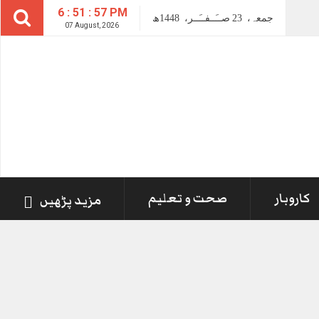
6 : 51 : 58 PM
جمعہ،
23
صــَــفــَــر،
1448ھ
07 August, 2026
کاروبار
صحت و تعلیم
مزید پڑھیں