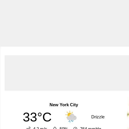
New York City
33°C
Drizzle
4.2 m/s
50%
764
mmHg