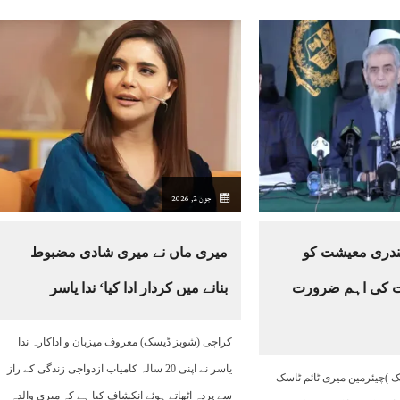
جون 2, 2026
ندری معیشت کو
میری ماں نے میری شادی مضبوط
قت کی اہم ضرورت
بنانے میں کردار ادا کیا‘ ندا یاسر
کراچی (شوبز ڈیسک) معروف میزبان و اداکارہ ندا
یاسر نے اپنی 20 سالہ کامیاب ازدواجی زندگی کے راز
ک )چیئرمین میری ٹائم ٹاسک
سے پردہ اٹھاتے ہوئے انکشاف کیا ہے کہ میری والدہ