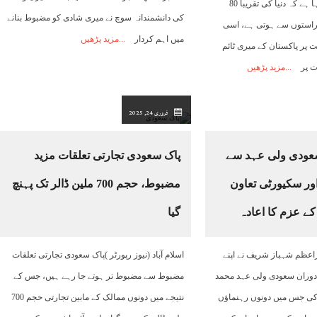
فورس افتخار راﺅ نے کہا ہے کہ دنیا کی تقریبا 80
کی دانشمندانہ سوچ نے میری شادی کو مضبوط بنانے
استوں سے ہوتی ہے، اسی
میں اہم کردار
مزید پڑھیں
 پر پاکستان کے میری ٹائم
ت پر
مزید پڑھیں
فروری 24, 2025
عودی ولی عہد سے
پاک سعودی تجارتی تعلقات مزید
ور سکیورٹی تعاون
مضبوط، حجم 700 ملین ڈالر تک پہنچ
کے عزم کا اعادہ
گیا
اعظم شہباز شریف نے اپنے
اسلام آباد (نیوز رپورٹر )پاک سعودی تجارتی تعلقات
وران سعودی ولی عہد محمد
مضبوط سے مضبوط تر ہوتے جا رہے ہیں، جس کے
کی جس میں دونوں رہنماﺅں
نتیجے میں دونوں ممالک کے مابین تجارتی حجم 700