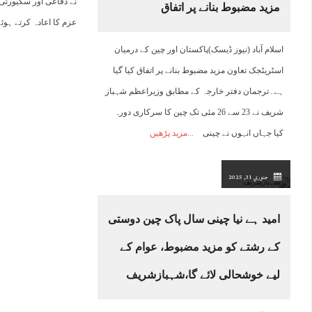
نے دفاعی اور سکیورٹی 
مزید مضبوط بنانے پر اتفاق
عزم کا اعادہ کرتے ہو
اسلام آباد (نیوز ڈیسک)پاکستان اور چین کے درمیان
اسٹریٹجک تعاون مزید مضبوط بنانے پر اتفاق کیا گیا
ہے۔ترجمان دفتر خارجہ کے مطابق وزیراعظم شہباز
شریف نے 23 سے 26 مئی تک چین کا سرکاری دورہ
کیا جہاں انہوں نے چینی
مزید پڑھیں
جنوري 31, 2025
امید ہے نیا چینی سال پاک چین دوستی
کے رشتے کو مزید مضبوط، عوام کے
لیے خوشحالی لائے گا،شہبازشریف