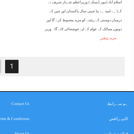
اسلام آباد (نیوز ڈیسک ) وزیراعظم شہباز شریف نے
کہا ہے امید ہے نیا چینی سال پاکستان اور چین کے
درمیان دوستی کے رشتے کو مزید مضبوط کرے گا اور
دونوں ممالک کے عوام کے لیے خوشحالی لائے گا۔ وزیر
مزید پڑھیں
1
ہم سے رابطہ
Contact Us
کاپی رائٹس
erms & Conditions
قوائد و ضوابت
About Us