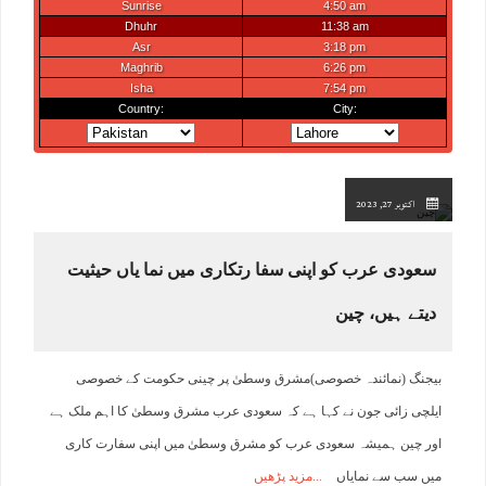
اکتوبر 27, 2023
سعودی عرب کو اپنی سفا رتکاری میں نما یاں حیثیت
دیتے ہیں، چین
بیجنگ (نمائندہ خصوصی)مشرق وسطیٰ پر چینی حکومت کے خصوصی
ایلچی زائی جون نے کہا ہے کہ سعودی عرب مشرق وسطیٰ کا اہم ملک ہے
اور چین ہمیشہ سعودی عرب کو مشرق وسطیٰ میں اپنی سفارت کاری
میں سب سے نمایاں
مزید پڑھیں