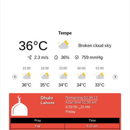
Tempe
36°C
Broken cloud sky
2.3 m/s
36%
759
mmHg
21:00
22:00
23:00
00:00
01:00
02:00
‹
›
36°C
35°C
34°C
34°C
33°C
33°C