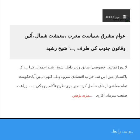
جون 9, 2023
عوام مشرق ،سیاست مغرب ،معیشت شمال ،آئین
وقانون جنوب کی طرف ہے’ شیخ رشید
لاہور( نمائندہ خصوصی) سابق وزیر داخلہ شیخ رشید احمد نے کہا ہے کہ
پاکستان میں اس سے خراب اقتصادی سروے پہلے کبھی نہیں آیا،حکومت
تمام معاشی اہداف حاصل کرنے میں بری طرح ناکام ہوچکی ہے ، زراعت
صنعت سرمایہ کاری
مزید پڑھیں
ہم سے رابطہ