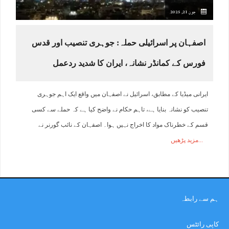
جون 21, 2025
اصفہان پر اسرائیلی حملہ: جوہری تنصیب اور قدس
فورس کے کمانڈر نشانہ، ایران کا شدید ردعمل
ایرانی میڈیا کے مطابق، اسرائیل نے اصفہان میں واقع ایک اہم جوہری
تنصیب کو نشانہ بنایا ہے، تاہم حکام نے واضح کیا ہے کہ حملے سے کسی
قسم کے خطرناک مواد کا اخراج نہیں ہوا۔ اصفہان کے نائب گورنر نے
مزید پڑھیں
ہم سے رابطہ
کاپی رائٹس