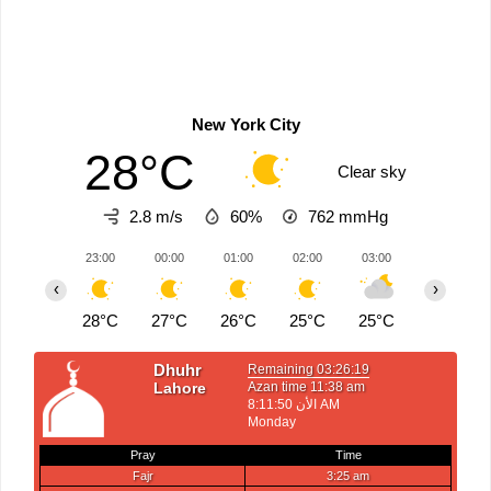
New York City
28°C
Clear sky
2.8 m/s
60%
762
mmHg
23:00
00:00
01:00
02:00
03:00
04:00
‹
›
28°C
27°C
26°C
25°C
25°C
24°C