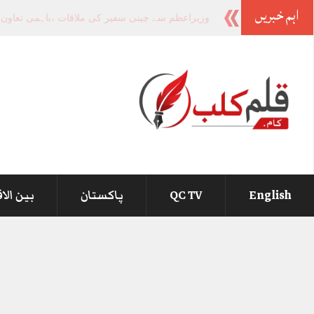
اہم خبریں
-
English
QC TV
پاکستان
بین الا