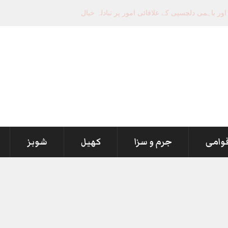
قوامی
جرم و سزا
کھیل
شوبز