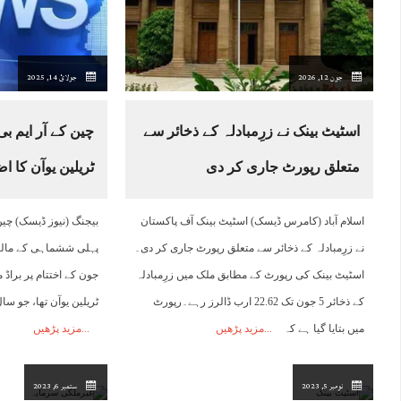
08:00
09:00
10:00
11:00
12:00
13:00
14:00
1
جون 12, 2026
جولائ 14, 2025
26°C
27°C
29°C
30°C
30°C
31°C
31°C
3
اسٹیٹ بینک نے زرِمبادلہ کے ذخائر سے
متعلق رپورٹ جاری کر دی
ٹریلین یوآن کا ا
اسلام آباد (کامرس ڈیسک) اسٹیٹ بینک آف پاکستان
نے زرِمبادلہ کے ذخائر سے متعلق رپورٹ جاری کر دی۔
پہلی ششماہی کے مالیا
اسٹیٹ بینک کی رپورٹ کے مطابق ملک میں زرِمبادلہ
کے ذخائر 5 جون تک 22.62 ارب ڈالرز رہے۔رپورٹ
ٹریلین یوآن تھا، جو سال بہ سال
میں بتایا گیا ہے کہ
مزید پڑھیں
مزید پڑھیں
نومبر 5, 2023
ستمبر 6, 2023