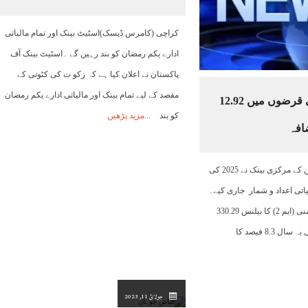
01:00
02:00
03:00
04:00
05:00
06:00
07:00
کراچی (کامرس ڈیسک)اسٹیٹ بینک اور تمام مالیاتی
ادارے یکم رمضان کو بند رہیں گے ۔اسٹیٹ بینک آف
26°C
25°C
25°C
25°C
24°C
24°C
24°C
پاکستان نے اعلان کیا ہے کہ زکو ت کی کٹوتی کے
مقصد کے لیے تمام بینک اور مالیاتی ادارے یکم رمضان
چین کے آر ایم بی قرضوں میں 12.92
کو بند
مزید پڑھیں
ضافہ
بیجنگ (نیوز ڈیسک) چین کے مرکزی بینک نے 2025 کی
تی اعداد و شمار جاری کیے۔
جون کے اختتام پر براڈ منی (ایم 2) کا بیلنس 330.29
 8.3 فیصد کا
جولائ 11, 2023