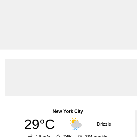
New York City
29°C
Drizzle
4.6 m/s
74%
764
mmHg