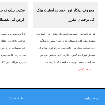
معروف بینکار نور احمد نے اسٹیٹ بینک
سٹیٹ بینک نے ج
کے ترجمان مقرر
قرض کی تفصیلات
کراچی(نمائندہ خصوصی)معروف بینکار نور احمد کو ا
کراچی(کامرس ڈیسک) س
سٹیٹ بینک آف پاکستان کا ترجمان مقررکردیاگیا
جولائی 2023 
ہے۔اسٹیٹ بینک کی جانب سے جاری کردہ بیان کے
کی تفصیلات جاری کر 
مطابق نور احمد تجربہ کار مرکزی بینکار ہیں جو
سے جاری اعلامیے میں ک
معاشی پالیسی اور مالی شعبے کی ترقی کے
قرض جولائی میں 907 ارب
مزید پڑھیں
ہم سے رابطہ
Contact Us