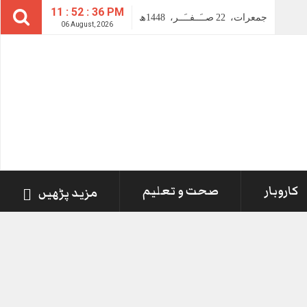
11 : 52 : 37 PM
جمعرات،
22
صــَــفــَــر،
1448ھ
06 August, 2026
کاروبار
صحت و تعلیم
مزید پڑھیں