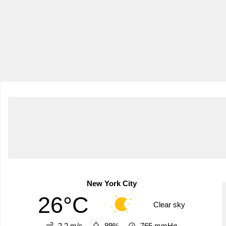
New York City
26°C
Clear sky
2.2 m/s
89%
765
mmHg