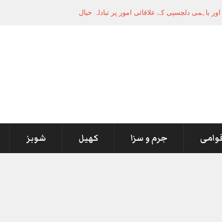
قوامی
جرم و سزا
کھیل
شوبز