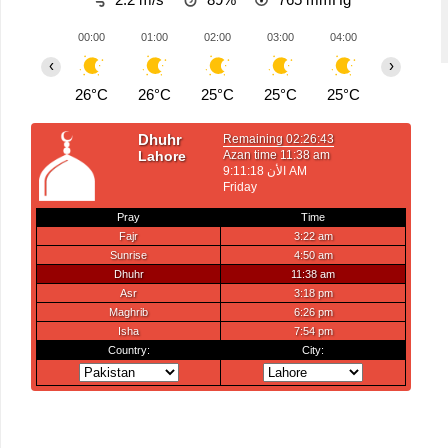
00:00
01:00
02:00
03:00
04:00
05:00
‹
›
26°C
26°C
25°C
25°C
25°C
24°C