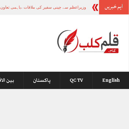
اہم خبریں
-
English
QC TV
پاکستان
بین الا