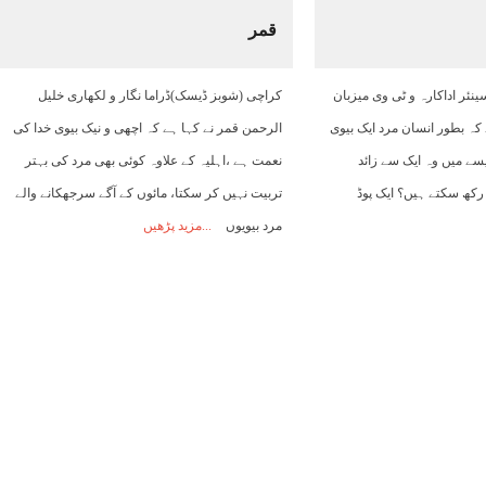
قمر
06:00
07:00
08:00
09:00
10:00
11:00
12:00
ئر اداکارہ و ٹی وی میزبان
کراچی (شوبز ڈیسک)ڈراما نگار و لکھاری خلیل
24°C
24°C
26°C
27°C
29°C
30°C
30°C
 کہ بطور انسان مرد ایک بیوی
الرحمن قمر نے کہا ہے کہ اچھی و نیک بیوی خدا کی
یسے میں وہ ایک سے زائد
نعمت ہے ،اہلیہ کے علاوہ کوئی بھی مرد کی بہتر
کھ سکتے ہیں؟ ایک پوڈ
تربیت نہیں کر سکتا، مائوں کے آگے سرجھکانے والے
مرد بیویوں
مزید پڑھیں