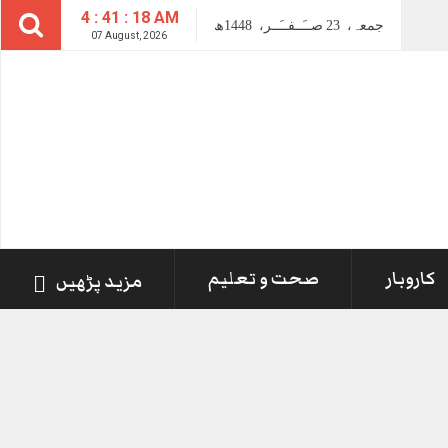
4 : 41 : 19 AM
جمعہ،
23
صــَــفــَــر،
1448ھ
07 August, 2026
کاروبار
صحت و تعلیم
مزید پڑھیں