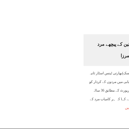
ین کے پیچھے مرد
مرزا
ک)بھارتی ٹینس اسٹار ثانیہ
یابی میں مردوں کے کردار کو
اہم قرار دے دیا۔ میڈیا رپورٹ کے مطابق 36 سالہ
نے کہا کہ ہر کامیاب مرد کے
یں