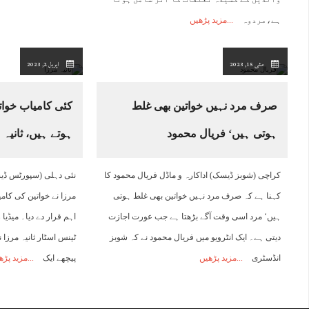
ہے،مردوہ
مزید پڑھیں
مئی 15, 2023
اپریل 2, 2023
صرف مرد نہیں خواتین بھی غلط
کئی کامیاب خوات
ہوتی ہیں‘ فریال محمود
ہوتے ہیں، ثانیہ 
کراچی (شوبز ڈیسک) اداکارہ و ماڈل فریال محمود کا
نئی دہلی (سپورٹس ڈیس
کہنا ہے کہ صرف مرد نہیں خواتین بھی غلط ہوتی
مرزا نے خواتین کی کام
ہیں‘ مرد اسی وقت آگے بڑھتا ہے جب عورت اجازت
دیتی ہے۔ ایک انٹرویو میں فریال محمود نے کہ شوبز
ٹینس اسٹار ثانیہ مرزا 
انڈسٹری
مزید پڑھیں
پیچھے ایک
مزید پڑھ