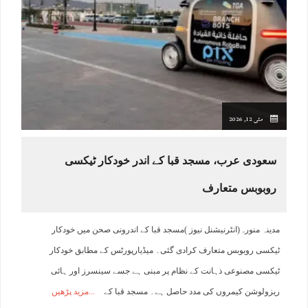
مئی 12, 2026
سعودی عرب، مسجد قبا کے اندر خودکار ٹیکسی
روبوبس متعارف
مدینہ منورہ(انٹرنیشنل نیوز )مسجد قبا کے اندرونی صحن میں خودکار
ٹیکسی روبوبس متعارف کرادی گئی۔ میڈیارپورٹس کے مطابق خودکار
ٹیکسی مصنوعی ذہانت کے نظام پر مبنی ہے جسے سینسرز اور ہائی
ریزولوشن کیمروں کی مدد حاصل ہے۔ مسجد قبا کے
مزید پڑھیں