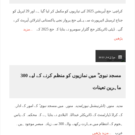
کراچی: حج آپریشن 2025 کی تیاریوں کو مکمل کر لیا گیا ہے اور 29 اپریل کو
جناح ٹرمینل ائیرپورٹ سے پہلی حج پرواز نجی پاکستانی ایئرلائن آپریٹ کرے
گی۔ ڈپٹی ڈائریکٹر حج گلزار سومرو نے بتایا کہ حج 2025 کے
مزید
پڑھیں
جولائ 24, 2023
مسجد نبوی ۖ میں نمازیوں کو منظم کرنے کے لیے 300
ماہرین تعینات
مدینہ منورہ(انٹرنیشنل نیوز)مدینہ منورہ میں مسجد نبوی ۖ کے امور کے ادارہ
کے کراڈ ڈپارٹمنٹ کے ڈائریکٹر عبداللہ البلادی نے بتایا ہے کہ محکمہ کے پاس
ہجوم کے انتظام میں مہارت رکھنے والے 300 سے زیادہ مبصر موجود ہیں۔
عرب
مزید پڑھیں