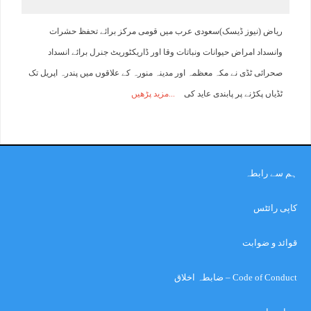
ریاض (نیوز ڈیسک)سعودی عرب میں قومی مرکز برائے تحفظ حشرات
وانسداد امراض حیوانات ونباتات وقا اور ڈاریکٹوریٹ جنرل برائے انسداد
صحرائی ٹڈی نے مکہ معظمہ اور مدینہ منورہ کے علاقوں میں پندرہ اپریل تک
ٹڈیاں پکڑنے پر پابندی عاید کی
مزید پڑھیں
ہم سے رابطہ
کاپی رائٹس
قوائد و ضوابت
Code of Conduct – ضابطہ اخلاق