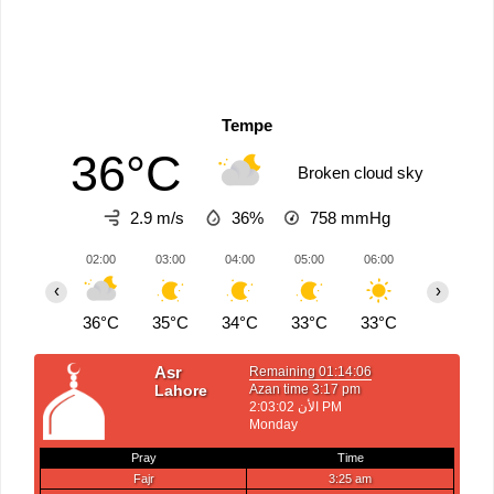
Tempe
36°C
Broken cloud sky
2.9 m/s
36%
758
mmHg
02:00
03:00
04:00
05:00
06:00
07:00
‹
›
36°C
35°C
34°C
33°C
33°C
33°C