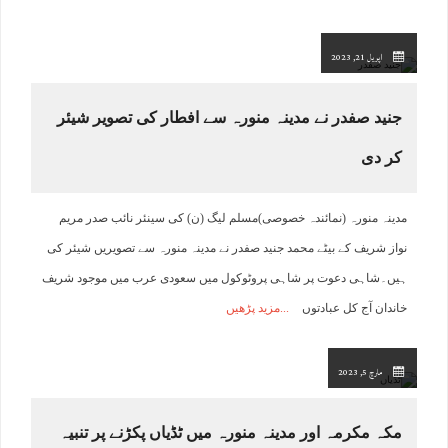
اپریل 21, 2023
جنید صفدر نے مدینہ منورہ سے افطار کی تصویر شیئر
کر دی
مدینہ منورہ (نمائندہ خصوصی)مسلم لیگ (ن) کی سینئر نائب صدر مریم
نواز شریف کے بیٹے محمد جنید صفدر نے مدینہ منورہ سے تصویریں شیئر کی
ہیں۔شاہی دعوت پر شاہی پروٹوکول میں سعودی عرب میں موجود شریف
خاندان آج کل عبادتوں
مزید پڑھیں
مارچ 5, 2023
مکہ مکرمہ اور مدینہ منورہ میں ٹڈیاں پکڑنے پر تنبیہ