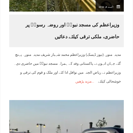
اگست 8, 2026
وزیراعظم کی مسجد نبویۖ اور روضہ رسولۖ پر
حاضری، ملکی ترقی کیلئے دعائیں
مدینہ منورہ(نیوز ڈیسک) وزیراعظم محمد شہباز شریف مدینہ منورہ پہنچ
گئے جہاں انہوں نے پاکستانی وفد کے ہمراہ مسجد نبویۖ میں حاضری دی۔
وزیراعظم نے ریاض الجنہ میں نوافل ادا کئے اور ملک و قوم کی ترقی و
خوشحالی کیلئے
مزید پڑھیں