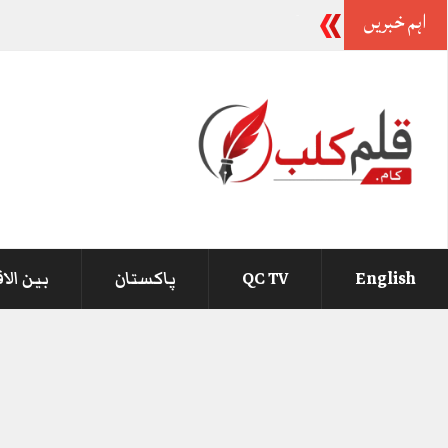
اہم خبریں
-
English
QC TV
پاکستان
بین الا