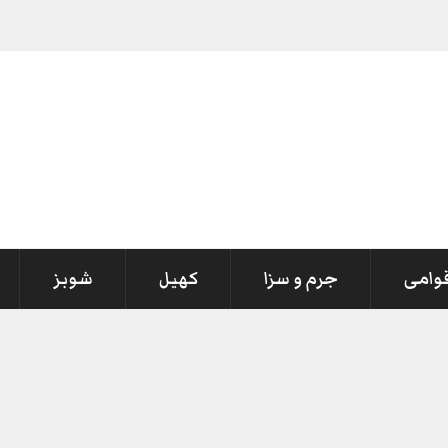
قوامی
جرم و سزا
کھیل
شوبز