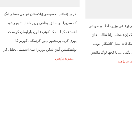
07:00
08:00
09:00
10:00
11:00
12:00
13:00
لاہور (نمائندہ خصوصی)پاکستان عوامی مسلم لیگ
کے سربراہ و سابق وفاقی وزیر داخلہ شیخ رشید
)وفاقی وزیر داخلہ و صوبائی
24°C
25°C
27°C
28°C
29°C
30°C
31°C
احمد نے کہا ہے کہ کوئی قانون پارلیمان کو مدت
(ن) پنجاب رانا ثنااللہ خان
پوری کرنے پرمجبور نہیں کرسکتا، گورنر کا
مکافات عمل کاشکار ہوئے،
نوٹیفکیشن آئین شکن ،وزیر اعلیٰ اسمبلی تحلیل کر
لگتی ہے یا کچھ لوگ مائنس
مزید پڑھیں
زید پڑھیں