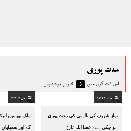
مدت پوری
اس کیٹا گری میں
خبریں موجود ہیں
3
جولائ 7, 2023
مئی 22, 2023
نواز شریف کی نااہلی کی مدت پوری
ملک بھرمیں الی
ہو چکی ہے ، عطا اللہ تارڑ
گے اوراسمبلیاں 