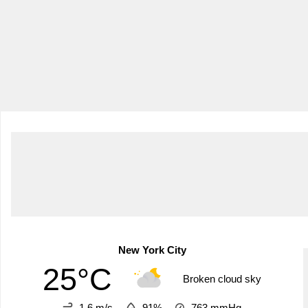
New York City
25°C
Broken cloud sky
1.6 m/s
91%
763
mmHg