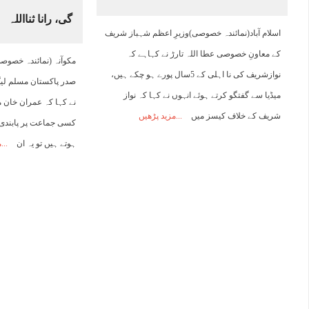
گی، رانا ثنااللہ
14:00
15:00
16:00
17:00
18:00
19:00
20:00
2
اسلام آباد(نمائندہ خصوصی)وزیرِ اعظم شہباز شریف
کے معاونِ خصوصی عطا اللہ تارڑ نے کہاہے کہ
مکوآنہ (نمائندہ خصوصی
32°C
32°C
33°C
33°C
28°C
26°C
25°C
2
نوازشریف کی نا اہلی کے 5سال پورے ہو چکے ہیں،
صدر پاکستان مسلم لیگ 
میڈیا سے گفتگو کرتے ہوئے انہوں نے کہا کہ نواز
نے کہا کہ عمران خان 
شریف کے خلاف کیسز میں
مزید پڑھیں
کسی جماعت پر پابندی 
ہوتے ہیں تو یہ ان
م