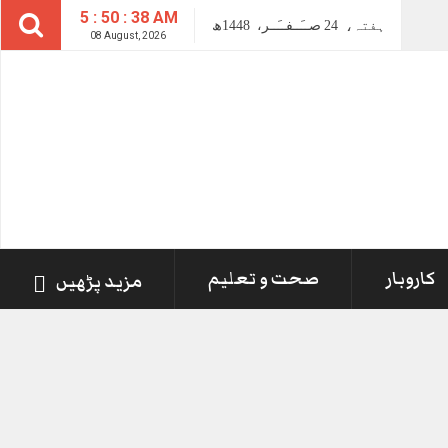
5 : 50 : 39 AM
ہفتہ،
24
صــَــفــَــر،
1448ھ
08 August, 2026
کاروبار
صحت و تعلیم
مزید پڑھیں