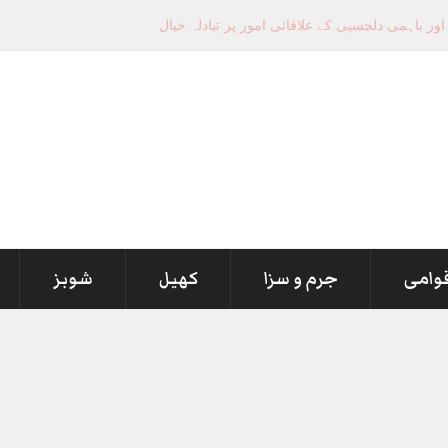
قوامی
جرم و سزا
کھیل
شوبز