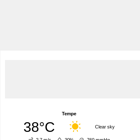
Tempe
38°C
Clear sky
2.7 m/s
30%
760
mmHg