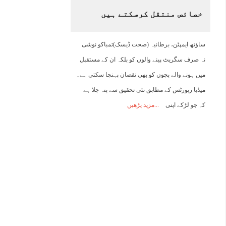
خصائص منتقل کرسکتے ہیں
00:00
01:00
02:00
03:00
04:00
05:00
06:00
0
ساؤتھ ایمپٹن، برطانیہ (صحت ڈیسک)تمباکو نوشی
38°C
37°C
36°C
36°C
35°C
34°C
33°C
3
نہ صرف سگریٹ پینے والوں کو بلکہ ان کے مستقبل
میں ہونے والے بچوں کو بھی نقصان پہنچا سکتی ہے۔
میڈیا رپورٹس کے مطابق نئی تحقیق سے پتہ چلا ہے
کہ جو لڑکے اپنی
مزید پڑھیں