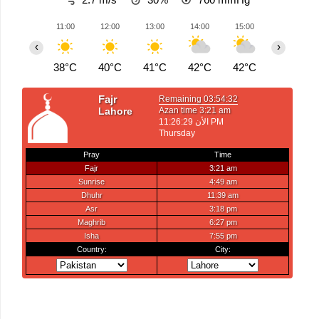
11:00
12:00
13:00
14:00
15:00
16:00
‹
›
38°C
40°C
41°C
42°C
42°C
42°C