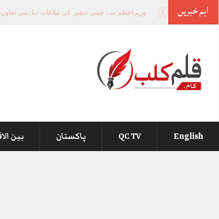
اہم خبریں
-
English
QC TV
پاکستان
بین الا