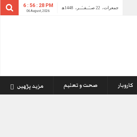
6 : 56 : 28 PM
جمعرات،
22
صــَــفــَــر،
1448ھ
06 August, 2026
کاروبار
صحت و تعلیم
مزید پڑھیں