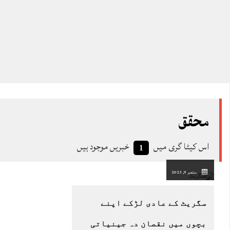
محقق
اس کیٹا گری میں
خبریں موجود ہیں
1
ستمبر 9, 2023
سگریٹ کے عادی لڑکے اپنے
بچوں میں نقصان دہ جینیاتی