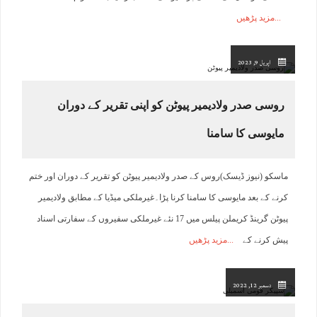
مزید پڑھیں
اپریل 9, 2023
روسی صدر ولادیمیر پیوٹن کو اپنی تقریر کے دوران
مایوسی کا سامنا
ماسکو (نیوز ڈیسک)روس کے صدر ولادیمیر پیوٹن کو تقریر کے دوران اور ختم
کرنے کے بعد مایوسی کا سامنا کرنا پڑا۔غیرملکی میڈیا کے مطابق ولادیمیر
پیوٹن گرینڈ کریملن پیلس میں 17 نئے غیرملکی سفیروں کے سفارتی اسناد
پیش کرنے کے
مزید پڑھیں
دسمبر 12, 2022