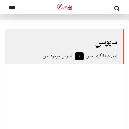
مایوسی
اس کیٹا گری میں
خبریں موجود ہیں
7