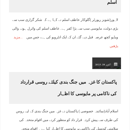
اسلم
لاہور(شوبز رپورٹر )گلوکار عاطف اسلم نے کہا ہے کہ شکر گزاری سب سے
بڑی دولت، مایوسی سب سے بڑا کفر ہے۔عاطف اسلم کی وائرل ہونے والی
ویڈیو کچھ عرصہ قبل دیے گئے ان کے ایک انٹرویو کی ہے، جس میں
مزید
پڑھیں
اکتوبر 18, 2023
پاکستان کا غزہ میں جنگ بندی کیلئے روسی قرارداد
کی ناکامی پر مایوسی کا اظہار
اسلام آباد(نمائندہ خصوصی ) پاکستان نے غزہ میں جنگ بندی کے لیے روس
کی طرف سے پیش کردہ قرار داد کو منظور کرنے میں اقوام متحدہ کی
سلامتی کونسل کی ناکامی پر مایوسی کا اظہار کیا ہے ۔ اقوام متحدہ