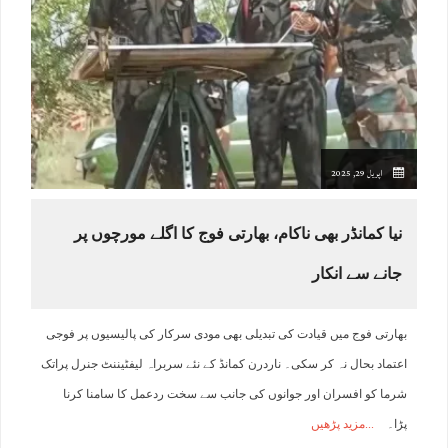
اپریل 29, 2025
نیا کمانڈر بھی ناکام، بھارتی فوج کا اگلے مورچوں پر
جانے سے انکار
بھارتی فوج میں قیادت کی تبدیلی بھی مودی سرکار کی پالیسیوں پر فوجی
اعتماد بحال نہ کر سکی۔ ناردرن کمانڈ کے نئے سربراہ لیفٹیننٹ جنرل پراتک
شرما کو افسران اور جوانوں کی جانب سے سخت ردعمل کا سامنا کرنا
پڑا۔
مزید پڑھیں