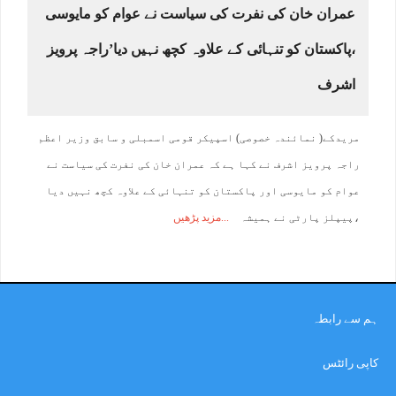
عمران خان کی نفرت کی سیاست نے عوام کو مایوسی
،پاکستان کو تنہائی کے علاوہ کچھ نہیں دیا’راجہ پرویز
اشرف
مریدکے( نمائندہ خصوصی) اسپیکر قومی اسمبلی و سابق وزیر اعظم
راجہ پرویز اشرف نے کہا ہے کہ عمران خان کی نفرت کی سیاست نے
عوام کو مایوسی اور پاکستان کو تنہائی کے علاوہ کچھ نہیں دیا
،پیپلز پارٹی نے ہمیشہ
مزید پڑھیں
ہم سے رابطہ
کاپی رائٹس