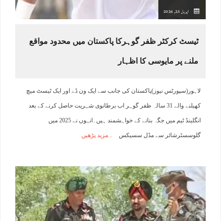
اپریل 25, 2026
ٹیسٹ کرکٹر ظفر گوہرکا پاکستان میں محدود مواقع
ملنے پر مایوسی کا اظہار
لاہور(سپورٹس نیوز)پاکستان کی جانب سے ایک ون ڈے اور ایک ٹیسٹ میچ
کھیلنے والے 31 سالہ ظفر گوہر اب برطانوی شہریت حاصل کرنے کے بعد
انگلینڈ ٹیم میں جگہ بنانے کے خواہشمند ہیں۔انہوں نے 2025 میں
گلوسسٹرشائر سے مڈل سسیکس
مزید پڑھیں