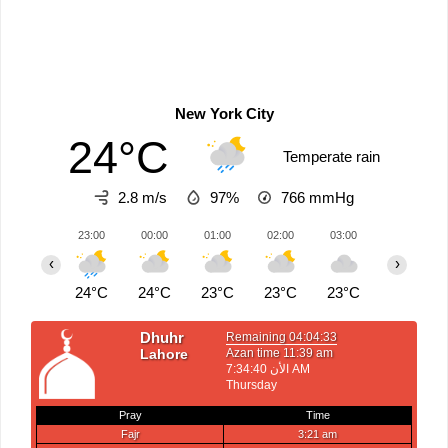
New York City
24°C
Temperate rain
2.8 m/s
97%
766
mmHg
23:00
00:00
01:00
02:00
03:00
04:00
‹
›
24°C
24°C
23°C
23°C
23°C
23°C