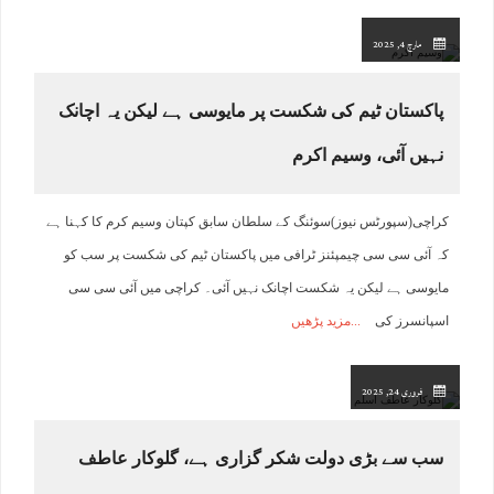
مارچ 4, 2025
پاکستان ٹیم کی شکست پر مایوسی ہے لیکن یہ اچانک
نہیں آئی، وسیم اکرم
کراچی(سپورٹس نیوز)سوئنگ کے سلطان سابق کپتان وسیم کرم کا کہنا ہے
کہ آئی سی سی چیمپئنز ٹرافی میں پاکستان ٹیم کی شکست پر سب کو
مایوسی ہے لیکن یہ شکست اچانک نہیں آئی۔ کراچی میں آئی سی سی
اسپانسرز کی
مزید پڑھیں
فروری 24, 2025
سب سے بڑی دولت شکر گزاری ہے، گلوکار عاطف