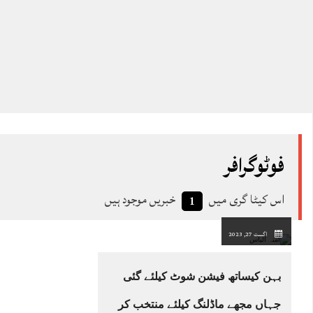
فوٹوگرافر
اس کیٹا گری میں
خبریں موجود ہیں
1
اگست 27, 2023
بہن کیساتھ فیشن شوٹ کیلئے گئی
جہاں مجھے ماڈلنگ کیلئے منتخب کر