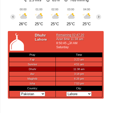
00:00
01:00
02:00
03:00
04:00
05:00
‹
›
26°C
25°C
25°C
25°C
25°C
24°C