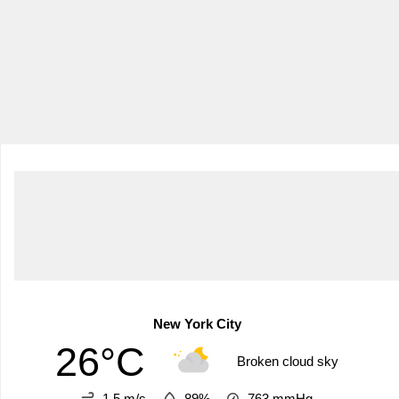
New York City
26°C
Broken cloud sky
1.5 m/s
89%
763
mmHg