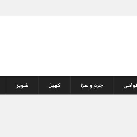
قوامی
جرم و سزا
کھیل
شوبز