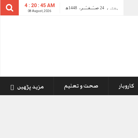
4 : 20 : 45 AM
ہفتہ،
24
صــَــفــَــر،
1448ھ
08 August, 2026
کاروبار
صحت و تعلیم
مزید پڑھیں