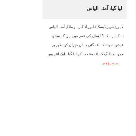
لیا گیا، آمنہ الیاس
13:00
14:00
15:00
16:00
17:00
18:00
19:00
2
لاہور(شوبز ڈیسک)نامور اداکارہ و ماڈل آمنہ الیاس
31°C
32°C
32°C
33°C
33°C
28°C
26°C
2
نے کہا ہے کہ 15 سال کی عمر میں بہن کے ساتھ
فیشن شوٹ کے لئے گئی جہاں حیران کن طور پر
مجھے ماڈلنگ کے لئے منتخب کر لیا گیا۔ ایک انٹر ویو
مزید پڑھیں