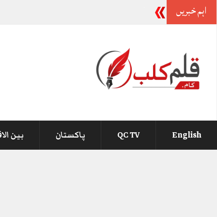
اہم خبریں
-
English
QC TV
پاکستان
بین الا