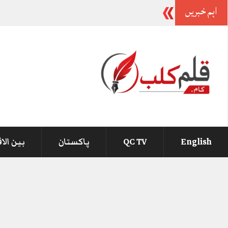
اہم خبریں
بیرسٹر گوہر کی والد
_
English
QC TV
پاکستان
بین الا