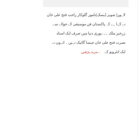
19:00
20:00
21:00
22:00
23:00
00:00
01:00
0
لاہور( شوبز ڈیسک)نامور گلوکار راحت فتح علی خان
نے کہا ہے کہ پاکستان فن موسیقی کے حوالے سے
44°C
43°C
42°C
41°C
40°C
39°C
37°C
3
زرخیز ملک ہے ،پوری دنیا میں صرف ایک استاد
نصرت فتح علی خان جیسا گائیک نہیں ۔ انہوں نے
ایک انٹرویو کے
مزید پڑھیں