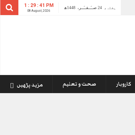
1 : 29 : 42 PM
ہفتہ،
24
صــَــفــَــر،
1448ھ
08 August, 2026
کاروبار
صحت و تعلیم
مزید پڑھیں