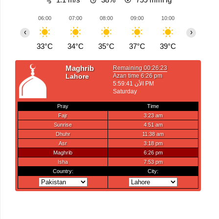
06:00
07:00
08:00
09:00
10:00
11:00
‹
›
33°C
34°C
35°C
37°C
39°C
41°C