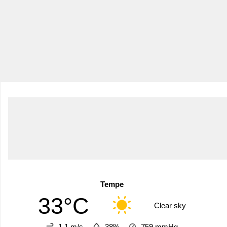
Tempe
33°C
Clear sky
1.1 m/s
38%
759
mmHg