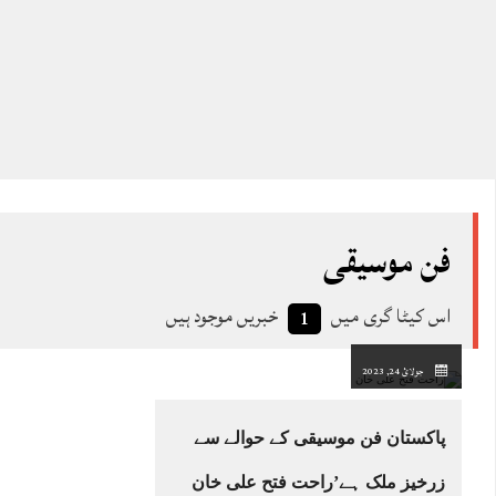
فن موسیقی
اس کیٹا گری میں
خبریں موجود ہیں
1
جولائ 24, 2023
پاکستان فن موسیقی کے حوالے سے
زرخیز ملک ہے’راحت فتح علی خان