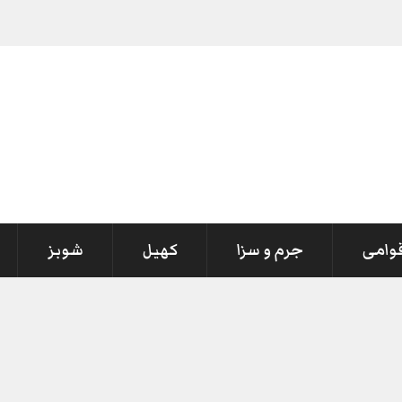
قوامی
جرم و سزا
کھیل
شوبز