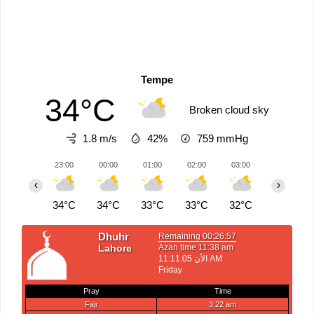
Tempe
34°C
Broken cloud sky
1.8 m/s
42%
759
mmHg
23:00
00:00
01:00
02:00
03:00
04:00
‹
›
34°C
34°C
33°C
33°C
32°C
32°C