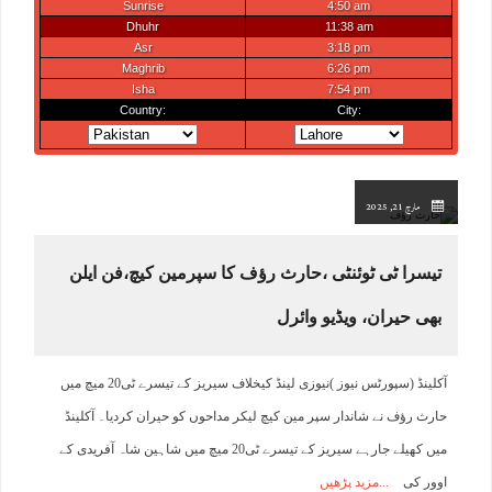
مارچ 21, 2025
تیسرا ٹی ٹوئنٹی ،حارث رﺅف کا سپرمین کیچ،فن ایلن
بھی حیران، ویڈیو وائرل
آکلینڈ (سپورٹس نیوز )نیوزی لینڈ کیخلاف سیریز کے تیسرے ٹی20 میچ میں
حارث رﺅف نے شاندار سپر مین کیچ لیکر مداحوں کو حیران کردیا۔ آکلینڈ
میں کھیلے جارہے سیریز کے تیسرے ٹی20 میچ میں شاہین شاہ آفریدی کے
اوور کی
مزید پڑھیں