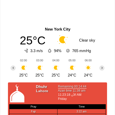
New York City
25°C
Clear sky
3.3 m/s
94%
765
mmHg
02:00
03:00
04:00
05:00
06:00
07:00
‹
›
25°C
25°C
25°C
24°C
24°C
24°C