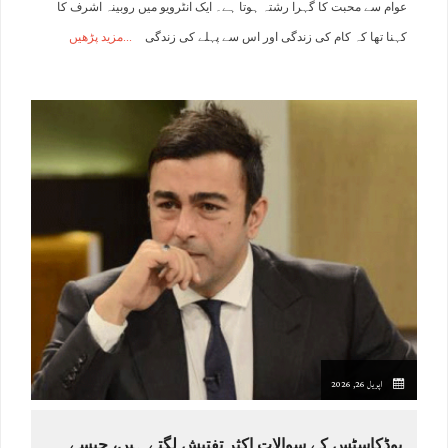
عوام سے محبت کا گہرا رشتہ ہوتا ہے۔ ایک انٹرویو میں روبینہ اشرف کا
کہنا تھا کہ کام کی زندگی اور اس سے پہلے کی زندگی
مزید پڑھیں
اپریل 26, 2026
پوڈکاسٹس کے سوالات اکثر تفتیش لگتے ہیں، جیسے