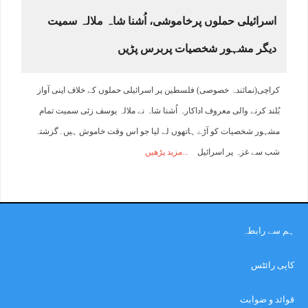
اسرائیلی حملوں پرخاموشی، اُشنا شاہ ملالہ سمیت
دیگر مشہور شخصیات پربرس پڑیں
کراچی(نمائندہ خصوصی) فلسطین پر اسرائیلی حملوں کے خلاف اپنی آواز
بُلند کرنے والی معروف اداکارہ اُشنا شاہ نے ملالہ یوسف زئی سمیت تمام
مشہور شخصیات کو آڑے ہاتھوں لے لیا جو اس وقت خاموش ہیں۔گزشتہ
شب سے غزہ پر اسرائیل
مزید پڑھیں
ہم سے رابطہ
کاپی رائٹس
قوائد و ضوابت