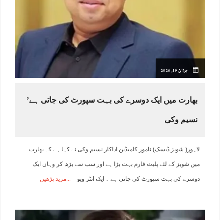
جولائ 19, 2026
بھارت میں ایک دوسرے کی بہت سپورٹ کی جاتی ہے’
نسیم وکی
لاہور( شوبز ڈیسک) نامور کامیڈین اداکار نسیم وکی نے کہا ہے کہ بھارت
میں شوبز کے لئے پلیٹ فارم بہت بڑا ہے اور سب سے بڑھ کر وہاں ایک
دوسرے کی بہت سپورٹ کی جاتی ہے ۔ ایک انٹر ویو
مزید پڑھیں