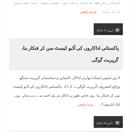
گلوکار علی ظفر کا کہنا ہے کہ میرا مقصد ہمیشہ ایسا نغمہ پیش
کرنا ہوتا
مزید پڑھیں
فروری 17, 2025
پاکستانی اداکاروں کی آڈیو کیسٹ سن کر فنکار بنا،
گرپریت گوگی
لاہور (شوبز ڈیسک) بھارتی اداکار، کامیڈین و سیاستداں گرپریت سنگھ
وڑائچ المعروف گرپریت گوگی نے کہا کہ پاکستانی اداکاروں کی آڈیو کیسٹ
سن کر فنکار بنا ہوں خاص طور پر اداکار سہیل احمد سے بہت متاثر ہوں۔
ایک انٹرویو کے
مزید پڑھیں
اکتوبر 29, 2023