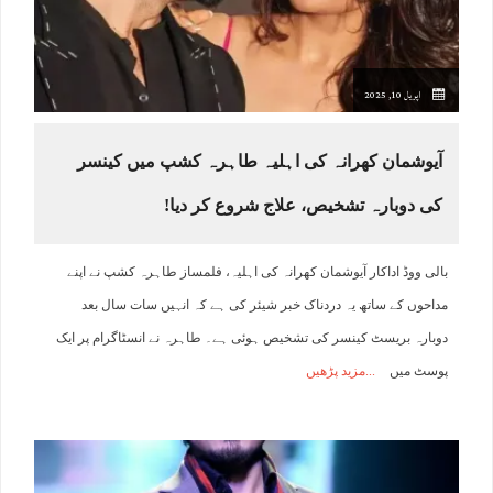
اپریل 10, 2025
آیوشمان کھرانہ کی اہلیہ طاہرہ کشپ میں کینسر
کی دوبارہ تشخیص، علاج شروع کر دیا!
بالی ووڈ اداکار آیوشمان کھرانہ کی اہلیہ، فلمساز طاہرہ کشپ نے اپنے
مداحوں کے ساتھ یہ دردناک خبر شیئر کی ہے کہ انہیں سات سال بعد
دوبارہ بریسٹ کینسر کی تشخیص ہوئی ہے۔ طاہرہ نے انسٹاگرام پر ایک
پوسٹ میں
مزید پڑھیں