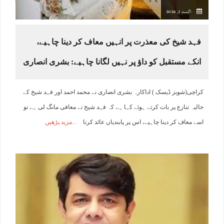
اگست 1, 2026
فہد شیخ کی معذرت پر انہیں معاف کر دینا چاہیے،
انکے مستقبل کو داﺅ پر نہیں لگانا چاہیے: بشری انصاری
کراچی(شوبز ڈیسک ) اداکارہ بشری انصاری نے محمد احمد اور فہد شیخ کے
حالیہ تنازع پر بات کرتے ہوئے کہا ہے کہ فہد شیخ نے معافی مانگ لی ہے تو
اسے معاف کر دینا چاہیے، اس پر پابندیاں عائد کرنا
مزید پڑھیں