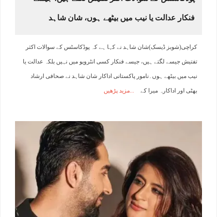
فنکار عدالت یا نیب میں بیٹھے ہوں، شان شاہد
کراچی(شوبز ڈیسک)شان شاہد نے کہا ہے کہ پوڈکاسٹس کے سوالات اکثر
تفتیش جیسے لگتے ہیں، جیسے فنکار کسی انٹرویو میں نہیں بلکہ عدالت یا
نیب میں بیٹھے ہوں۔نامور پاکستانی اداکار شان شاہد نے صحافی ارشاد
بھٹی اور اداکارہ میرا کے
مزید پڑھیں