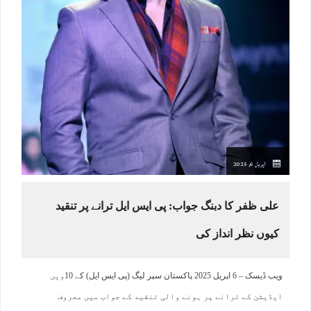
اپریل 6, 2025
علی ظفر کا دبنگ جواب: پی ایس ایل ترانے پر تنقید
کیوں نظر انداز کی
ویب ڈیسک – 6 اپریل 2025 پاکستان سپر لیگ (پی ایس ایل) کے 10ویں
ایڈیشن کے ترانے پر ہونے والی تنقید کے جواب میں معروف