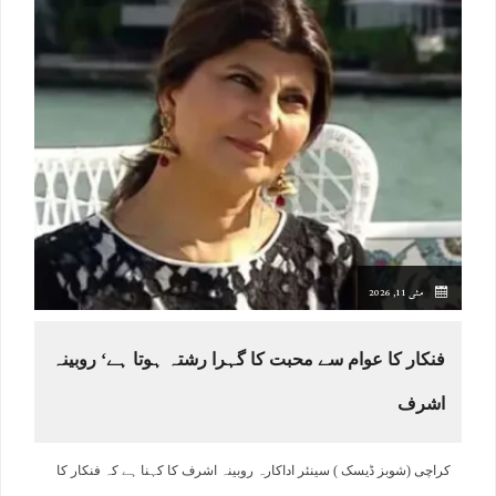
مئی 11, 2026
فنکار کا عوام سے محبت کا گہرا رشتہ ہوتا ہے‘ روبینہ
اشرف
کراچی (شوبز ڈیسک ) سینئر اداکارہ روبینہ اشرف کا کہنا ہے کہ فنکار کا