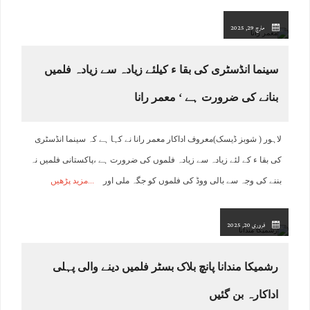
مارچ 29, 2025
سینما انڈسٹری کی بقا ء کیلئے زیادہ سے زیادہ فلمیں
بنانے کی ضرورت ہے ‘ معمر رانا
لاہور ( شوبز ڈیسک)معروف اداکار معمر رانا نے کہا ہے کہ سینما انڈسٹری
کی بقا ء کے لئے زیادہ سے زیادہ فلموں کی ضرورت ہے ،پاکستانی فلمیں نہ
بننے کی وجہ سے بالی ووڈ کی فلموں کو جگہ ملی اور
مزید پڑھیں
فروری 20, 2025
رشمیکا مندانا پانچ بلاک بسٹر فلمیں دینے والی پہلی
اداکارہ بن گئیں