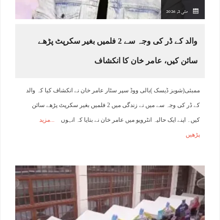
مئی 2, 2026
والد کے ڈر کی وجہ سے 2 فلمیں بغیر سکرپٹ پڑھے
سائن کیں، عامر خان کا انکشاف
ممبئی(شوبز ڈیسک )بالی ووڈ سپر سٹار عامر خان نے انکشاف کیا کہ والد
کے ڈر کی وجہ سے میں نے زندگی میں 2 فلمیں بغیر سکرپٹ پڑھے سائن
کیں۔ اپنے ایک حالیہ انٹرویو میں عامر خان نے بتایا کہ انہوں
مزید
پڑھیں