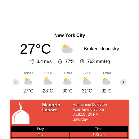
New York City
27°C
Broken cloud sky
3.4 m/s
77%
763
mmHg
09:00
10:00
11:00
12:00
13:00
14:00
‹
›
27°C
28°C
30°C
31°C
32°C
32°C