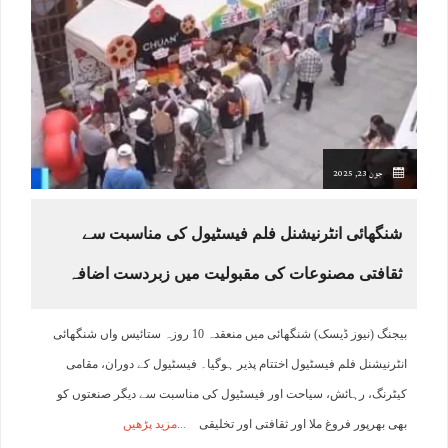
جون 23, 2025
شنگھائی انٹرنیشنل فلم فیسٹیول کی مناسبت سے
ثقافتی مصنوعات کی مقبولیت میں زبردست اضافہ
بیجنگ (نیوز ڈیسک) شنگھائی میں منعقدہ 10 روزہ ستائیس واں شنگھائی
انٹرنیشنل فلم فیسٹیول اختتام پذیر ہوگیا۔ فیسٹیول کے دوران، مقامی
کیٹرنگ، رہائش، سیاحت اور فیسٹیول کی مناسبت سے دیگر صنعتوں کو
بھی بھرپور فروغ ملا اور ثقافتی اور تخلیقی
مزید پڑھیں