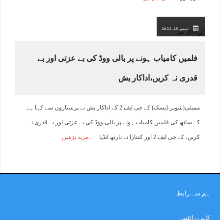
دسمبر 25, 2022
فلمیں کامیاب ہونے پر بالی ووڈ کی بے عزتی اور بے
قدری نہ کریں،اداکار یش
ممبئی(شوبز ڈیسک) کے جی ایف 2 کے اداکار یش نے پرستاروں سے کہا ہے
کہ ساتھ کی فلمیں کامیاب ہونے پر بالی ووڈ کی بے عزتی اور بے قدری نہ
کریں، کے جی ایف 2 اور کنتارا نے نارتھ انڈیا
مزید پڑھیں
ہم سے رابطہ
کاپی رائٹس