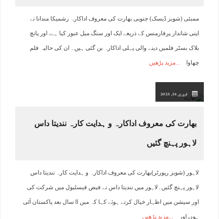
ممبئی (شوبز ڈیسک) جنوبی بھارت کی معروف اداکارہ رشمیکا مندانا نے
اپنی شاندار پرفارمنس کے ذریعے ایک اور سنگ میل عبور کیا ہے، اور پانچ
بلاک بسٹر فلمیں دینے والی پہلی اداکارہ بن گئی ہیں۔ ان کی حالیہ فلم
چھاوا
مزید پڑھیں
فروری 16, 2025
بھارت کی معروف اداکارہ و ہدایت کارہ نندیتا داس
لاہور پہنچ گئیں
لاہور (شوبز رپورٹر)بھارت کی معروف اداکارہ و ہدایت کارہ نندیتا داس
لاہور پہنچ گئیں۔لاہور میں نندیتا داس نے فیض فیسٹیول میں شرکت کی
اور سیشن میں اظہار خیال کرتے ہوئے کہا کہ میں 8 سال بعد پاکستان آئی
ہوں اور
مزید پڑھیں