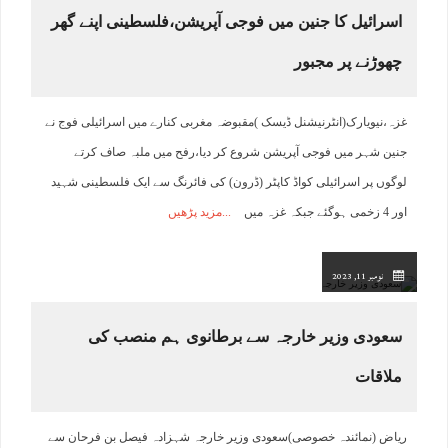
اسرائیل کا جنین میں فوجی آپریشن،فلسطینی اپنے گھر
چھوڑنے پر مجبور
غزہ،نیویارک(انٹرنیشنل ڈیسک )مقبوضہ مغربی کنارے میں اسرائیلی فوج نے
جنین شہر میں فوجی آپریشن شروع کر دیا،رفح میں ملبہ صاف کرتے
لوگوں پر اسرائیلی کواڈ کاپٹر (ڈرون) کی فائرنگ سے ایک فلسطینی شہید
اور 4 زخمی ہوگئے جبکہ غزہ میں
مزید پڑھیں
نومبر 11, 2023
سعودی وزیر خارجہ سے برطانوی ہم منصب کی
ملاقات
ریاض (نمائندہ خصوصی)سعودی وزیر خارجہ شہزادہ فیصل بن فرحان سے