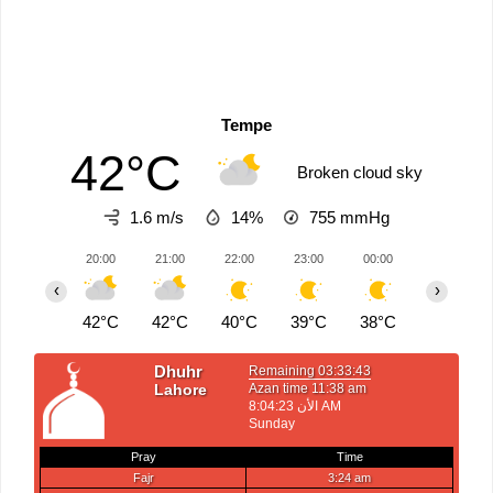
Tempe
42°C
Broken cloud sky
1.6 m/s
14%
755
mmHg
20:00
21:00
22:00
23:00
00:00
01:00
‹
›
42°C
42°C
40°C
39°C
38°C
38°C