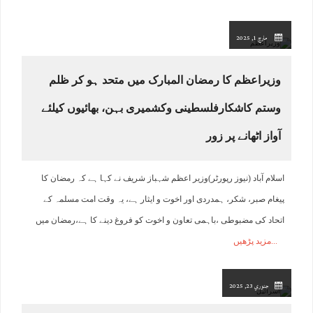
مارچ 1, 2025
وزیراعظم کا رمضان المبارک میں متحد ہو کر ظلم
وستم کاشکارفلسطینی وکشمیری بہن، بھائیوں کیلئے
آواز اٹھانے پر زور
اسلام آباد (نیوز رپورٹر)وزیر اعظم شہباز شریف نے کہا ہے کہ رمضان کا
پیغام صبر، شکر، ہمدردی اور اخوت و ایثار ہے، یہ وقت امت مسلمہ کے
اتحاد کی مضبوطی ،باہمی تعاون و اخوت کو فروغ دینے کا ہے،رمضان میں
مزید پڑھیں
جنوري 23, 2025