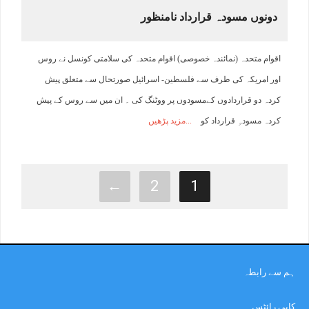
دونوں مسودہ قرارداد نامنظور
اقوام متحدہ (نمائندہ خصوصی) اقوام متحدہ کی سلامتی کونسل نے روس
اور امریکہ کی طرف سے فلسطین- اسرائیل صورتحال سے متعلق پیش
کردہ دو قراردادوں کےمسودوں پر ووٹنگ کی ۔ ان میں سے روس کے پیش
کردہ مسودہِ قرارداد کو
مزید پڑھیں
←
2
1
ہم سے رابطہ
کاپی رائٹس