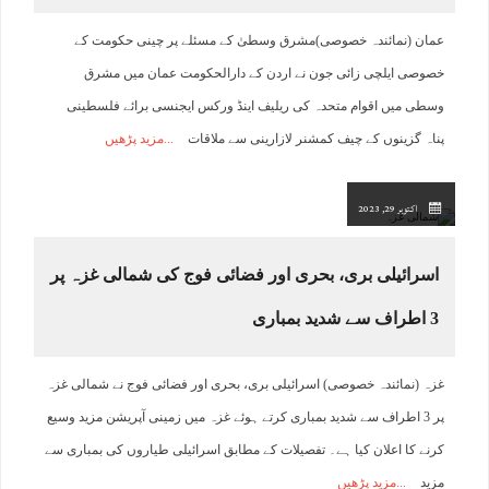
عمان (نمائندہ خصوصی)مشرق وسطیٰ کے مسئلے پر چینی حکومت کے
خصوصی ایلچی زائی جون نے اردن کے دارالحکومت عمان میں مشرق
وسطی میں اقوام متحدہ کی ریلیف اینڈ ورکس ایجنسی برائے فلسطینی
پناہ گزینوں کے چیف کمشنر لازارینی سے ملاقات
مزید پڑھیں
اکتوبر 29, 2023
اسرائیلی بری، بحری اور فضائی فوج کی شمالی غزہ پر
3 اطراف سے شدید بمباری
غزہ (نمائندہ خصوصی) اسرائیلی بری، بحری اور فضائی فوج نے شمالی غزہ
پر 3 اطراف سے شدید بمباری کرتے ہوئے غزہ میں زمینی آپریشن مزید وسیع
کرنے کا اعلان کیا ہے۔ تفصیلات کے مطابق اسرائیلی طیاروں کی بمباری سے
مزید
مزید پڑھیں