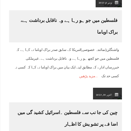
نومبر 6, 2023
فلسطین میں جو ہو رہا ہے وہ ناقابل برداشت ہے،
براک اوباما
واشنگٹن(نمائندہ خصوصی)امریکا کے سابق صدر براک اوباما نے کہا ہے کہ
فلسطین میں جو کچھ ہو رہا ہے وہ ناقابل برداشت ہے۔غیرملکی
خبررساں ادارے کے مطابق اپنے ایک بیان میں براک اوباما نے کہا کہ کسی نہ
کسی حد تک
مزید پڑھیں
اکتوبر 30, 2023
چین کی جا نب سے فلسطین ۔اسرائیل کشید گی میں
اضا فے پر تشو یش کا اظہار