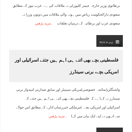
برطانوی وزیر خارجہ جیمز کلیورلی نے ملاقات کی ہے۔عرب نیوز کے مطابق
سعودی دارالحکومت ریاض میں ہونے والی ملاقات میں دونوں وزرا نے
سعودی عرب اور برطانیہ کے درمیان تعلقات
مزید پڑھیں
نومبر 6, 2023
فلسطینی بچے بھی اتنے ہی اہم ہیں جتنے اسرائیلی اور
امریکی بچے، برنی سینڈرز
واشنگٹن(نمائندہ خصوصی)مریکی سینیٹر اور سابق صدارتی امیدوار برنی
سینڈرز نے کہا ہے کہ فلسطینی بچے بھی اتنے ہی اہم ہیں جتنے کہ
اسرائیلی اور امریکی بچے۔غیرملکی خبررساں ادارے کے مطابق اس حوالے
سے انہوں نے اپنے ایک بیان میں کہا
مزید پڑھیں