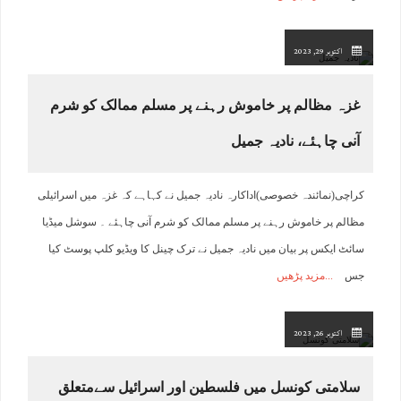
اکتوبر 29, 2023
غزہ مظالم پر خاموش رہنے پر مسلم ممالک کو شرم
آنی چاہئے، نادیہ جمیل
کراچی(نمائندہ خصوصی)اداکارہ نادیہ جمیل نے کہاہے کہ غزہ میں اسرائیلی
مظالم پر خاموش رہنے پر مسلم ممالک کو شرم آنی چاہئے ۔ سوشل میڈیا
سائٹ ایکس پر بیان میں نادیہ جمیل نے ترک چینل کا ویڈیو کلپ پوسٹ کیا
جس
مزید پڑھیں
اکتوبر 26, 2023
سلامتی کونسل میں فلسطین اور اسرائیل سےمتعلق