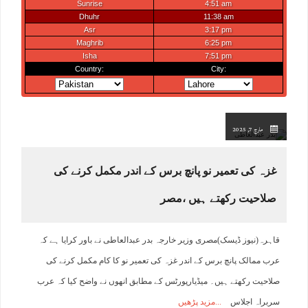
مارچ 7, 2025
غزہ کی تعمیر نو پانچ برس کے اندر مکمل کرنے کی
صلاحیت رکھتے ہیں ،مصر
قاہرہ(نیوز ڈیسک)مصری وزیر خارجہ بدر عبدالعاطی نے باور کرایا ہے کہ
عرب ممالک پانچ برس کے اندر غزہ کی تعمیر نو کا کام مکمل کرنے کی
صلاحیت رکھتے ہیں۔ میڈیارپورٹس کے مطابق انھوں نے واضح کیا کہ عرب
سربراہ اجلاس
مزید پڑھیں