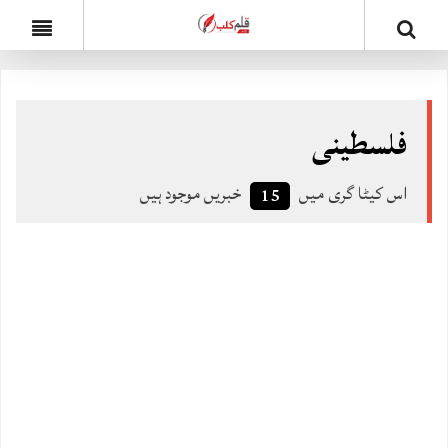
فلسطینی
اس کیٹا گری میں
خبریں موجود ہیں
15