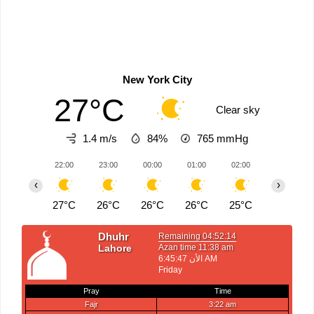
New York City
27°C
Clear sky
1.4 m/s
84%
765
mmHg
22:00
23:00
00:00
01:00
02:00
03:00
‹
›
27°C
26°C
26°C
26°C
25°C
25°C