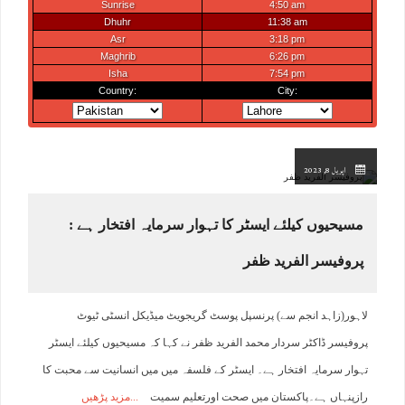
اپریل 8, 2023
مسیحیوں کیلئے ایسٹر کا تہوار سرمایہ افتخار ہے :
پروفیسر الفرید ظفر
لاہور(زاہد انجم سے) پرنسپل پوسٹ گریجویٹ میڈیکل انسٹی ٹیوٹ
پروفیسر ڈاکٹر سردار محمد الفرید ظفر نے کہا کہ مسیحیوں کیلئے ایسٹر
تہوار سرمایہ افتخار ہے۔ ایسٹر کے فلسفہ میں میں انسانیت سے محبت کا
رازپنہاں ہے۔پاکستان میں صحت اورتعلیم سمیت
مزید پڑھیں