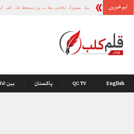
اہم خبریں
-
English
QC TV
پاکستان
بین الا