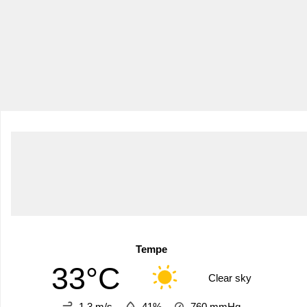
Tempe
33°C
Clear sky
1.3 m/s
41%
760
mmHg