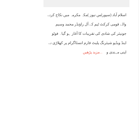
20:00
21:00
22:00
23:00
00:00
01:00
02:00
0
اسلام آباد (سپورٹس نیوز )مکہ مکرمہ میں نکاح کرنے
والے قومی کرکٹ ٹیم کے آل راﺅنڈر محمد وسیم
42°C
41°C
40°C
39°C
38°C
37°C
36°C
3
جونیئر کی شادی کی تقریبات کا آغاز ہو گیا۔ فوٹو
اینڈ ویڈیو شیئرنگ پلیٹ فارم انسٹاگرام پر کھلاڑی نے
اپنی مہندی و
مزید پڑھیں