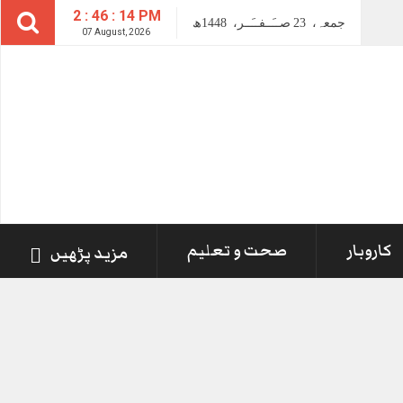
2 : 46 : 14 PM
جمعہ،
23
صــَــفــَــر،
1448ھ
07 August, 2026
کاروبار
صحت و تعلیم
مزید پڑھیں