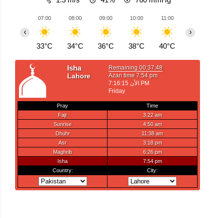
07:00
08:00
09:00
10:00
11:00
12:00
‹
›
33°C
34°C
36°C
38°C
40°C
41°C