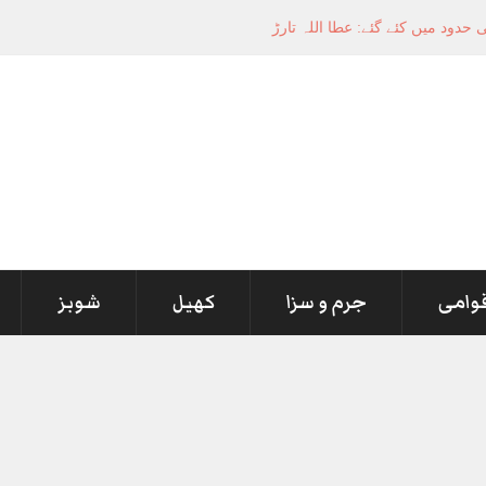
قوامی
جرم و سزا
کھیل
شوبز