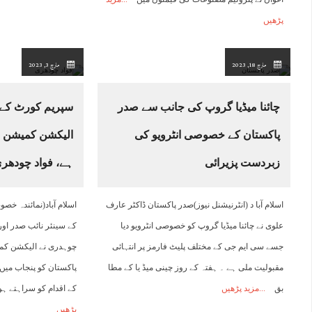
پڑھیں
مارچ 18, 2023
مارچ 3, 2023
چائنا میڈیا گروپ کی جانب سے صدر
سپریم کورٹ کے
پاکستان کے خصوصی انٹرویو کی
الیکشن کمیشن نے
زبردست پزیرائی
ہے، فواد چودھر
اسلام آبا د (انٹرنیشنل نیوز)صدر پاکستان ڈاکٹر عارف
اسلام آباد(نمائندہ خ
علوی نے چائنا میڈیا گروپ کو خصوصی انٹرویو دیا
کے سینئر نائب صدر اور
جسے سی ایم جی کے مختلف پلیٹ فارمز پر انتہائی
چوہدری نے الیکشن کم
مقبولیت ملی ہے ۔ ہفتہ کے روز چینی میڈ یا کے مطا
پاکستان کو پنجاب میں ا
بق
مزید پڑھیں
کے اقدام کو سراہتے ہ
پڑھیں