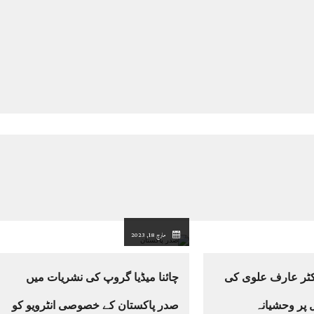
مارچ 18, 2023
کٹر عارف علوی کی
چائنا میڈیا گروپ کی نشریات میں
 پر وحشیانہ
صدر پاکستان کے خصوصی انٹرویو کو