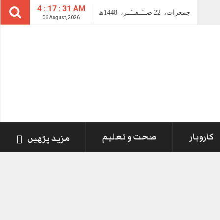
4 : 17 : 32 AM
جمعرات،
22
صــَــفــَــر،
1448ھ
06 August, 2026
کاروبار
صحت و تعلیم
مزید پڑھیں