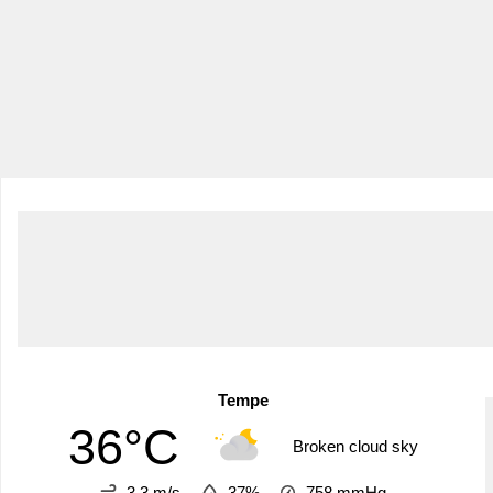
Tempe
36°C
Broken cloud sky
3.3 m/s
37%
758
mmHg