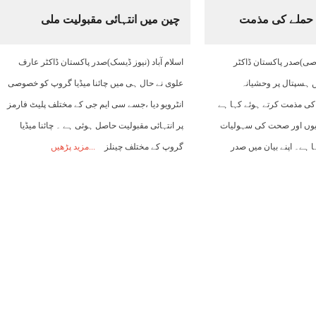
 حملے کی مذمت
چین میں انتہائی مقبولیت ملی
03:00
04:00
05:00
06:00
07:00
08:00
09:00
وصی)صدر پاکستان ڈاکٹر
اسلام آباد (نیوز ڈیسک)صدر پاکستان ڈاکٹر عارف
33°C
32°C
32°C
31°C
32°C
33°C
34°C
 ہسپتال پر وحشیانہ
علوی نے حال ہی میں چائنا میڈیا گروپ کو خصوصی
کی مذمت کرتے ہوئے کہا ہے
انٹرویو دیا ،جسے سی ایم جی کے مختلف پلیٹ فارمز
دیوں اور صحت کی سہولیات
پر انتہائی مقبولیت حاصل ہوئی ہے ۔ چائنا میڈیا
رہا ہے۔ اپنے بیان میں صدر
گروپ کے مختلف چینلز
مزید پڑھیں