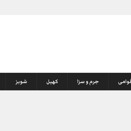
قوامی
جرم و سزا
کھیل
شوبز