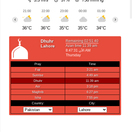
21:00
22:00
23:00
00:00
01:00
02:00
‹
›
36°C
36°C
35°C
35°C
34°C
33°C