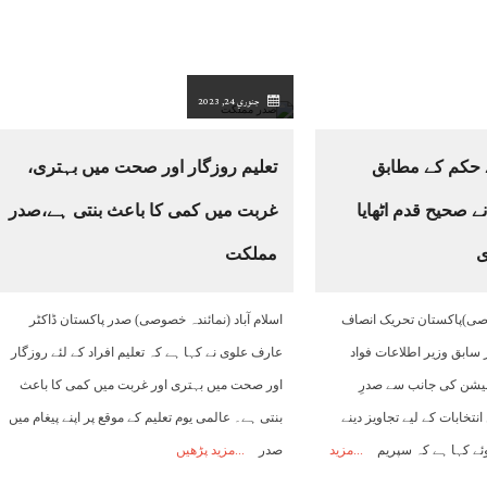
جنوري 24, 2023
 حکم کے مطابق
تعلیم روزگار اور صحت میں بہتری،
 صحیح قدم اٹھایا
غربت میں کمی کا باعث بنتی ہے،صدر
ی
مملکت
صوصی)پاکستان تحریک انصاف
اسلام آباد (نمائندہ خصوصی) صدر پاکستان ڈاکٹر
 سابق وزیر اطلاعات فواد
عارف علوی نے کہا ہے کہ تعلیم افراد کے لئے روزگار
یشن کی جانب سے صدرِ
اور صحت میں بہتری اور غربت میں کمی کا باعث
نتخابات کے لیے تجاویز دینے
بنتی ہے۔ عالمی یوم تعلیم کے موقع پر اپنے پیغام میں
وئے کہا ہے کہ سپریم
مزید
صدر
مزید پڑھیں