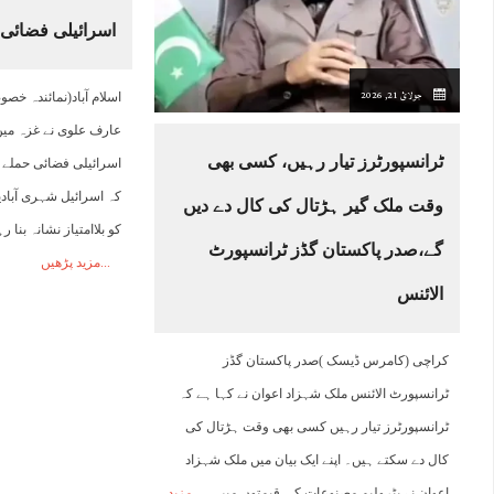
اسرائیلی فضائی
10:00
11:00
12:00
13:00
14:00
15:00
16:00
1
جولائ 21, 2026
اسلام آباد(نمائندہ خص
36°C
38°C
39°C
40°C
40°C
40°C
40°C
3
عارف علوی نے غزہ میں
ٹرانسپورٹرز تیار رہیں، کسی بھی
اسرائیلی فضائی حملے 
کہ اسرائیل شہری آبا
وقت ملک گیر ہڑتال کی کال دے دیں
کو بلاامتیاز نشانہ بنا 
گے،صدر پاکستان گڈز ٹرانسپورٹ
مزید پڑھیں
الائنس
کراچی (کامرس ڈیسک )صدر پاکستان گڈز
ٹرانسپورٹ الائنس ملک شہزاد اعوان نے کہا ہے کہ
ٹرانسپورٹرز تیار رہیں کسی بھی وقت ہڑتال کی
کال دے سکتے ہیں۔ اپنے ایک بیان میں ملک شہزاد
اعوان نے پٹرولیم مصنوعات کی قیمتوں میں
مزید