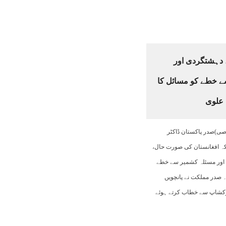
 دہشتگردی اور
 خطے کو مسائل کا
 علوی
وصی)صدر پاکستان ڈاکٹر
کہ افغانستان کی صورت حال،
اور مسئلہ کشمیر سے خطے
۔ صدر مملکت نے پانچویں
رکشاپ سے خطاب کرتے ہوئے