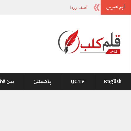
اہم خبریں
آصف زرداری اور نواز شریف کے ہوتے ہوئے
_
English
QC TV
پاکستان
بین الا