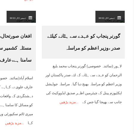
دسمبر 23, 2022
دسمبر 15, 2022
گورنر پنجاب کو عہدے سے ہٹانے کیلئے
افغان صورتحال،
صدر ،وزیر اعظم کو مراسلہ
مسئلہ کشمیر سے
سامنا ہے،عارف
لاہور (نمائندہ خصوصی) گورنر پنجاب محمد بلیغ
الرحمان کو عہدے سے ہٹانے کے لئے صدر پاکستان اور
اسلام آباد(نمائندہ خص
وزیر اعظم کو مراسلہ بھیج دیا گیا۔ مراسلہ جوڈیشل
عارف علوی نے کہاہے 
ایکٹیوزم پینل کے چیئرمین اظہر صدیق ایڈووکیٹ کی
دہشتگردی کے واقعات 
جانب سے بھیجا گیا جس کے
مزید پڑھیں
کو مسائل کا سامنا ہے
میری ٹائم سکیورٹی و
کہا
مزید پڑھیں