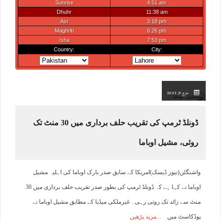
مارچ 9, 2023
ڈونلڈ ٹرمپ کی تقریب حلف برداری میں 30 منٹ تک
روئی، مشیل اوباما
واشنگٹن(نیوز ڈیسک)امریکا کے سابق صدر بارک اوباما کی اہلیہ مشیل
اوباما نے کہا ہے کہ ڈونلڈ ٹرمپ کی بطور صدر تقریب حلف برداری میں 30
منٹ سے زائد تک روتی رہی۔ غیرملکی میڈیا کے مطابق مشیل اوباما نے
پوڈکاسٹ میں
مزید پڑھیں