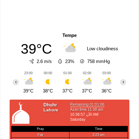
Tempe
39°C
Low cloudiness
2.6 m/s
23%
758
mmHg
23:00
00:00
01:00
02:00
03:00
04:00
‹
›
39°C
38°C
37°C
37°C
36°C
35°C