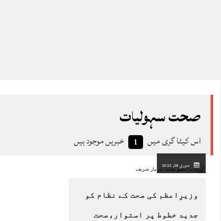
صحت سہولیات
اس کیٹا گری میں
خبریں موجود ہیں
1
جنوري 28, 2025
وزیرِاعظم کی صحت کے نظام کو
جدید خطوط پر استوار،صحت