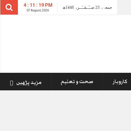
4 : 11 : 20 PM
جمعہ،
23
صــَــفــَــر،
1448ھ
07 August, 2026
کاروبار
صحت و تعلیم
مزید پڑھیں