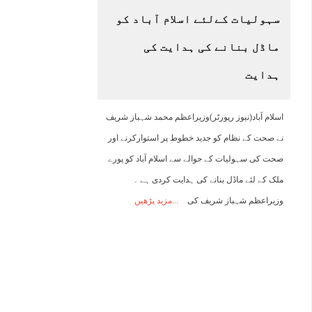
سہولیات کےلئے اسلام آباد کو
01:00
02:00
03:00
04:00
05:00
06:00
07:00
0
ماڈل بنانے کی ہدایت کی
25°C
25°C
25°C
24°C
24°C
24°C
24°C
2
ہدایت
اسلام آباد(نیوز رپورٹر)وزیراعظم محمد شہباز شریف
نے صحت کے نظام کو جدید خطوط پر استوارکرنے اور
صحت کی سہولیات کے حوالے سے اسلام آباد کو پورے
ملک کے لئے ماڈل بنانے کی ہدایت کردی ہے ۔
وزیراعظم شہباز شریف کی
مزید پڑھیں