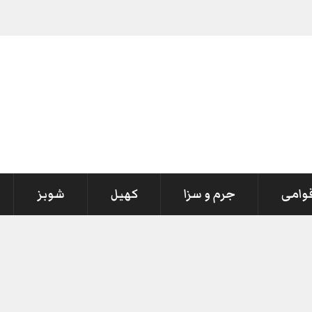
قوامی
جرم و سزا
کھیل
شوبز