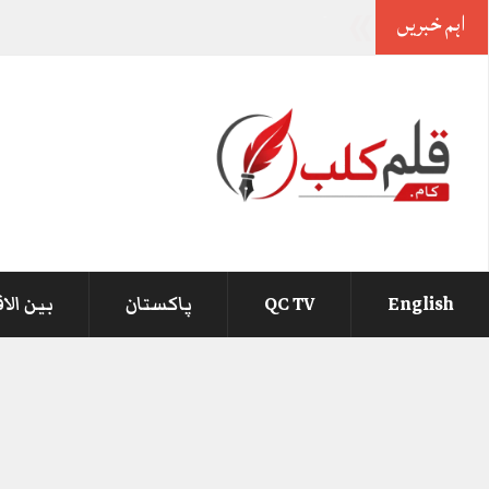
اہم خبریں
-
English
QC TV
پاکستان
بین الا