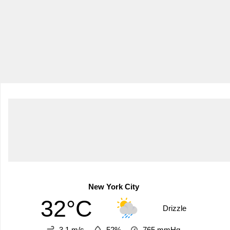
New York City
32°C
Drizzle
3.1 m/s
52%
765
mmHg